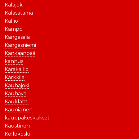
Kalajoki
Kalasatama
Kallio
Kamppi
Kangasala
Kangasniemi
Kankaanpää
kannus
Karakallio
Karkkila
Kauhajoki
Kauhava
Kauklahti
Kauniainen
kauppakeskukset
Kaustinen
Kellokoski