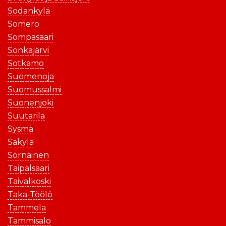
Sodankylä
Somero
Sompasaari
Sonkajärvi
Sotkamo
Suomenoja
Suomussalmi
Suonenjoki
Suutarila
Sysmä
Säkylä
Sörnäinen
Taipalsaari
Taivalkoski
Taka-Töölö
Tammela
Tammisalo