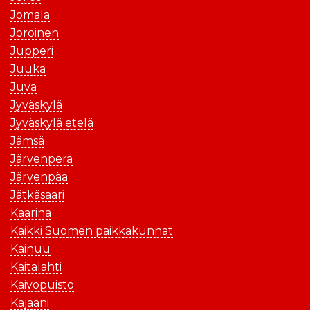
Jomala
Joroinen
Jupperi
Juuka
Juva
Jyväskylä
Jyväskylä etelä
Jämsä
Järvenperä
Järvenpää
Jätkäsaari
Kaarina
Kaikki Suomen paikkakunnat
Kainuu
Kaitalahti
Kaivopuisto
Kajaani