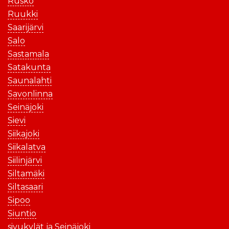
Rusko
Ruukki
Saarijärvi
Salo
Sastamala
Satakunta
Saunalahti
Savonlinna
Seinäjoki
Sievi
Siikajoki
Siikalatva
Siilinjärvi
Siltamäki
Siltasaari
Sipoo
Siuntio
sivukylät ja Seinäjoki