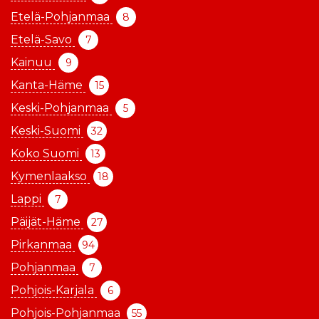
Etelä-Pohjanmaa
8
Etelä-Savo
7
Kainuu
9
Kanta-Häme
15
Keski-Pohjanmaa
5
Keski-Suomi
32
Koko Suomi
13
Kymenlaakso
18
Lappi
7
Päijät-Häme
27
Pirkanmaa
94
Pohjanmaa
7
Pohjois-Karjala
6
Pohjois-Pohjanmaa
55