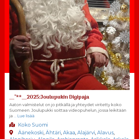
__”**__2025:Joulupukin Digipaja
Aaton valmistelut on jo pitkällä ja yhteydet viritetty koko
Suomeen. Joulupukki soittaa videopuhelun, jossa leikitään
ja
… Lue lisää
Koko Suomi
Äänekoski
,
Ähtäri
,
Akaa
,
Alajärvi
,
Alavus
,