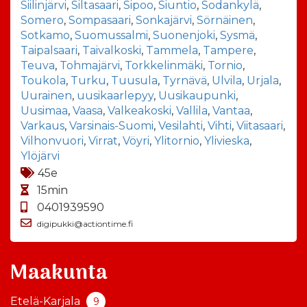
Siilinjärvi
,
Siltasaari
,
Sipoo
,
Siuntio
,
Sodankylä
,
Somero
,
Sompasaari
,
Sonkajärvi
,
Sörnäinen
,
Sotkamo
,
Suomussalmi
,
Suonenjoki
,
Sysmä
,
Taipalsaari
,
Taivalkoski
,
Tammela
,
Tampere
,
Teuva
,
Tohmajärvi
,
Torkkelinmäki
,
Tornio
,
Toukola
,
Turku
,
Tuusula
,
Tyrnävä
,
Ulvila
,
Urjala
,
Uurainen
,
uusikaarlepyy
,
Uusikaupunki
,
Uusimaa
,
Vaasa
,
Valkeakoski
,
Vallila
,
Vantaa
,
Varkaus
,
Varsinais-Suomi
,
Vesilahti
,
Vihti
,
Viitasaari
,
Vilhonvuori
,
Virrat
,
Vöyri
,
Ylitornio
,
Ylivieska
,
Ylöjärvi
45e
15min
0401939590
digipukki@actiontime.fi
Maakunta
Etelä-Karjala
9