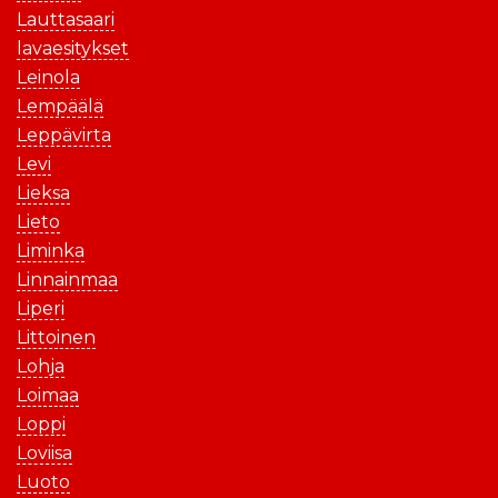
Lauttasaari
lavaesitykset
Leinola
Lempäälä
Leppävirta
Levi
Lieksa
Lieto
Liminka
Linnainmaa
Liperi
Littoinen
Lohja
Loimaa
Loppi
Loviisa
Luoto