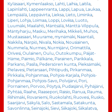
Kyläsaari
,
Kymenlaakso
,
Lahti
,
Laihia
,
Laitila
,
Lapinlahti
,
Lappeenranta
,
Lappi
,
Lapua
,
Laukaa
,
Lempäälä
,
Leppävirta
,
Lieksa
,
Lieto
,
Liminka
,
Liperi
,
Lohja
,
Loimaa
,
Loppi
,
Loviisa
,
Luoto
,
Luumäki
,
Maalahti
,
Mäntsälä
,
Mänttä-Vilppula
,
Mäntyharju
,
Masku
,
Merihaka
,
Mikkeli
,
Muhos
,
Mustaasaari
,
Muurame
,
mynämäki
,
Naantali
,
Nakkila
,
Närpiö
,
Nivala
,
Nokia
,
Nousiainen
,
Nummela
,
Nurmes
,
Nurmijärvi
,
Orimattila
,
Orivesi
,
Oulainen
,
Oulu
,
Outokumpu
,
Päijät-
Häme
,
Paimio
,
Pälkäne
,
Parainen
,
Parikkala
,
Parkano
,
Pasila
,
Pedersören kunta
,
Pieksämäki
,
Pielavesi
,
Pietarsaari
,
Pihtipuds
,
Pirkanmaa
,
Pirkkala
,
Pohjanmaa
,
Pohjois-Karjala
,
Pohjois-
Pohjanmaa
,
Pohjois-Savo
,
Polvijärvi
,
Pori
,
Pornainen
,
Porvoo
,
Pöytyä
,
Pudasjärvi
,
Pyhäjärvi
,
Pyhtää
,
Raahe
,
Raasepori
,
Raisio
,
Ranua
,
Rauma
,
Riihimäki
,
Rovaniemi
,
Ruokolahti
,
Ruovesi
,
Rusko
,
Saarijärvi
,
Säkylä
,
Salo
,
Sastamala
,
Satakunta
,
Savonlinna
,
Seinäjoki
,
Sievi
,
Siikajoki
,
Siikalatva
,