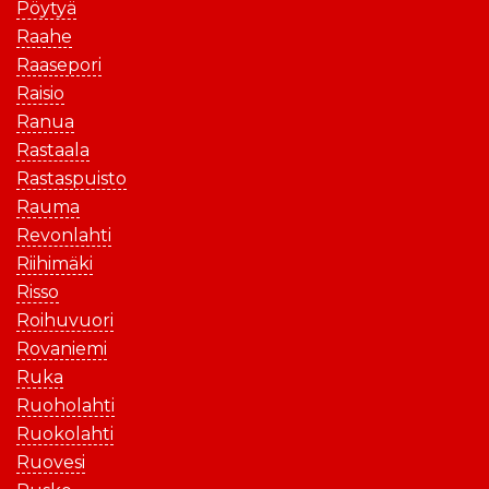
Pöytyä
Raahe
Raasepori
Raisio
Ranua
Rastaala
Rastaspuisto
Rauma
Revonlahti
Riihimäki
Risso
Roihuvuori
Rovaniemi
Ruka
Ruoholahti
Ruokolahti
Ruovesi