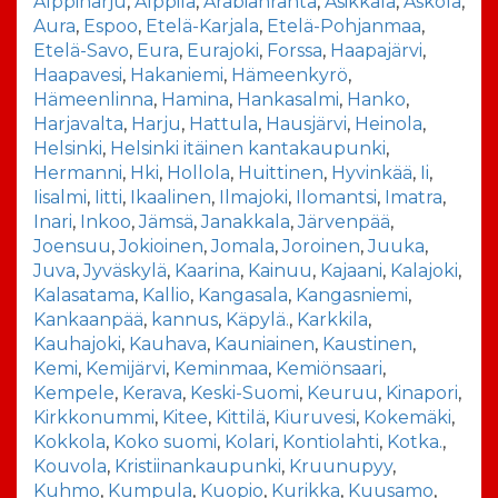
Alppiharju
,
Alppila
,
Arabianranta
,
Asikkala
,
Askola
,
Aura
,
Espoo
,
Etelä-Karjala
,
Etelä-Pohjanmaa
,
Etelä-Savo
,
Eura
,
Eurajoki
,
Forssa
,
Haapajärvi
,
Haapavesi
,
Hakaniemi
,
Hämeenkyrö
,
Hämeenlinna
,
Hamina
,
Hankasalmi
,
Hanko
,
Harjavalta
,
Harju
,
Hattula
,
Hausjärvi
,
Heinola
,
Helsinki
,
Helsinki itäinen kantakaupunki
,
Hermanni
,
Hki
,
Hollola
,
Huittinen
,
Hyvinkää
,
Ii
,
Iisalmi
,
Iitti
,
Ikaalinen
,
Ilmajoki
,
Ilomantsi
,
Imatra
,
Inari
,
Inkoo
,
Jämsä
,
Janakkala
,
Järvenpää
,
Joensuu
,
Jokioinen
,
Jomala
,
Joroinen
,
Juuka
,
Juva
,
Jyväskylä
,
Kaarina
,
Kainuu
,
Kajaani
,
Kalajoki
,
Kalasatama
,
Kallio
,
Kangasala
,
Kangasniemi
,
Kankaanpää
,
kannus
,
Käpylä.
,
Karkkila
,
Kauhajoki
,
Kauhava
,
Kauniainen
,
Kaustinen
,
Kemi
,
Kemijärvi
,
Keminmaa
,
Kemiönsaari
,
Kempele
,
Kerava
,
Keski-Suomi
,
Keuruu
,
Kinapori
,
Kirkkonummi
,
Kitee
,
Kittilä
,
Kiuruvesi
,
Kokemäki
,
Kokkola
,
Koko suomi
,
Kolari
,
Kontiolahti
,
Kotka.
,
Kouvola
,
Kristiinankaupunki
,
Kruunupyy
,
Kuhmo
,
Kumpula
,
Kuopio
,
Kurikka
,
Kuusamo
,