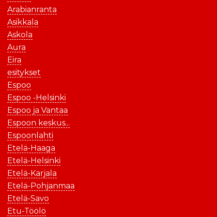
Arabianranta
Asikkala
Askola
Aura
Eira
esitykset
Espoo
Espoo -Helsinki
Espoo ja Vantaa
Espoon keskus...
Espoonlahti
Etelä-Haaga
Etelä-Helsinki
Etelä-Karjala
Etelä-Pohjanmaa
Etelä-Savo
Etu-Töölö