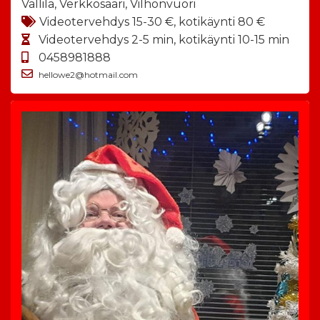
Vallila, Verkkosaari, Vilhonvuori
Videotervehdys 15-30 €, kotikäynti 80 €
Videotervehdys 2-5 min, kotikäynti 10-15 min
0458981888
hellowe2@hotmail.com