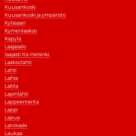
Kuusankoski
Kuusankoski ja ympäristö
Kyläsaari
Kymenlaakso
Käpylä.
Laajasalo
laajasti Itä-Helsinki.
Laaksolahti
Lahti
Laihia
Laitila
Lapinlahti
Lappeenranta
Lappi
Lapua
Latokaski
Laukaa