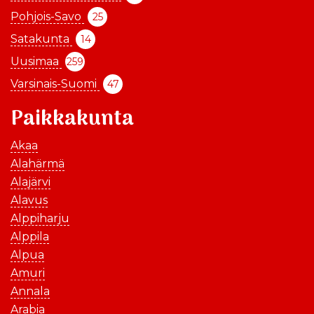
Pohjois-Savo
25
Satakunta
14
Uusimaa
259
Varsinais-Suomi
47
Paikkakunta
Akaa
Alahärmä
Alajärvi
Alavus
Alppiharju
Alppila
Alpua
Amuri
Annala
Arabia