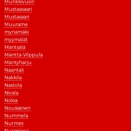
Munkkivuori
Mustaasaari
Mustasaari
Muurame
mynämäki
myymälät
Mäntsälä
Mänttä-Vilppula
Mäntyharju
Naantali
Nakkila
Nastola
Nivala
Nokia
Nousiainen
Nummela
Nurmes
Nurmijärvi