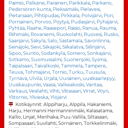
Paimio
,
Pälkäne
,
Parainen
,
Parikkala
,
Parkano
,
Pedersören kunta
,
Pieksämäki
,
Pielavesi
,
Pietarsaari
,
Pihtipudas
,
Pirkkala
,
Polvijärvi
,
Pori
,
Pornainen
,
Porvoo
,
Pöytyä
,
Pudasjärvi
,
Pyhäjärvi
,
Pyhtää
,
Raahe
,
Raasepori
,
Raisio
,
Ranua
,
Rauma
,
Riihimäki
,
Rovaniemi
,
Ruokolahti
,
Ruovesi
,
Rusko
,
Saarijärvi
,
Säkylä
,
Salo
,
Sastamala
,
Savonlinna
,
Seinäjoki
,
Sievi
,
Siikajoki
,
Siikalatva
,
Siilinjärvi
,
Sipoo
,
Siuntio
,
Sodankylä
,
Somero
,
Sonkajärvi
,
Sotkamo
,
Suomussalmi
,
Suonenjoki
,
Sysmä
,
Taipalsaari
,
Taivalkoski
,
Tammela
,
Tampere
,
Teuva
,
Tohmajärvi
,
Tornio
,
Turku
,
Tuusula
,
Tyrnävä
,
Ulvila
,
Urjala
,
Uurainen
,
uusikaarlepyy
,
Uusikaupunki
,
Vaasa
,
Valkeakoski
,
Vantaa
,
Varkaus
,
Vesilahti
,
Vihti
,
Viitasaari
,
Virrat
,
Vöyri
,
Ylitornio
,
Ylivieska
,
Ylöjärvi
Kotikäynnit: Alppiharju, Alppila, Hakaniemi,
Harju, Hermanni Hermanninmäki, Kalasatama,
Kallio, Linjat, Merihaka, Puu-Vallila, Siltasaari,
Sompasaari, Suvilahti, Sörnäinen, Torkkelinmäki,