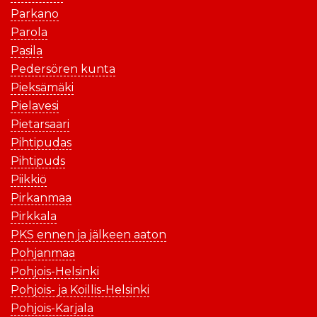
Parkano
Parola
Pasila
Pedersören kunta
Pieksämäki
Pielavesi
Pietarsaari
Pihtipudas
Pihtipuds
Piikkiö
Pirkanmaa
Pirkkala
PKS ennen ja jälkeen aaton
Pohjanmaa
Pohjois-Helsinki
Pohjois- ja Koillis-Helsinki
Pohjois-Karjala