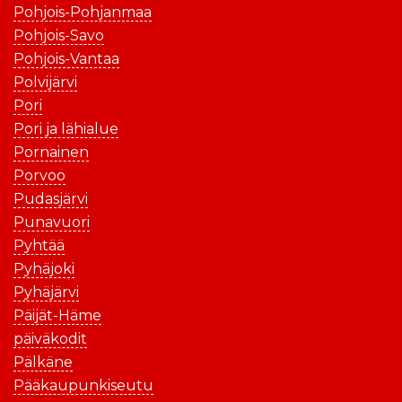
Pohjois-Pohjanmaa
Pohjois-Savo
Pohjois-Vantaa
Polvijärvi
Pori
Pori ja lähialue
Pornainen
Porvoo
Pudasjärvi
Punavuori
Pyhtää
Pyhäjoki
Pyhäjärvi
Päijät-Häme
päiväkodit
Pälkäne
Pääkaupunkiseutu