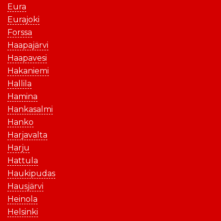
Eura
Eurajoki
Forssa
Haapajärvi
Haapavesi
Hakaniemi
Hallila
Hamina
Hankasalmi
Hanko
Harjavalta
Harju
Hattula
Haukipudas
Hausjärvi
Heinola
Helsinki