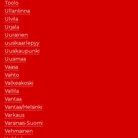
Töölö
Ullanlinna
Ulvila
Urjala
Uurainen
uusikaarlepyy
Uusikaupunki
Uusimaa
Vaasa
Vahto
Valkeakoski
Vallila
Vantaa
Vantaa/Helsinki
Varkaus
Varsinais-Suomi
Vehmainen