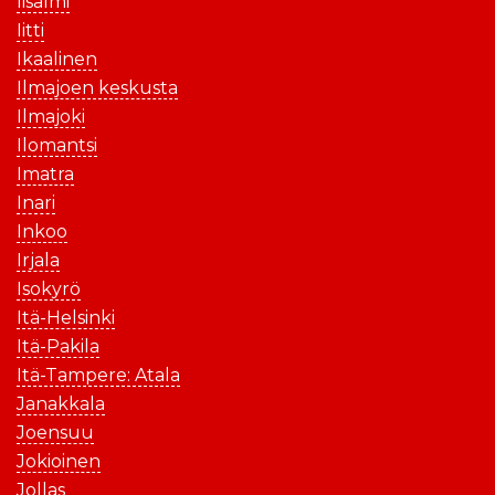
Iisalmi
Iitti
Ikaalinen
Ilmajoen keskusta
Ilmajoki
Ilomantsi
Imatra
Inari
Inkoo
Irjala
Isokyrö
Itä-Helsinki
Itä-Pakila
Itä-Tampere: Atala
Janakkala
Joensuu
Jokioinen
Jollas