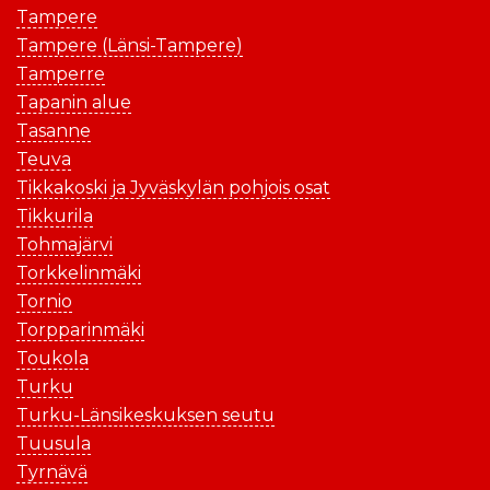
Tampere
Tampere (Länsi-Tampere)
Tamperre
Tapanin alue
Tasanne
Teuva
Tikkakoski ja Jyväskylän pohjois osat
Tikkurila
Tohmajärvi
Torkkelinmäki
Tornio
Torpparinmäki
Toukola
Turku
Turku-Länsikeskuksen seutu
Tuusula
Tyrnävä