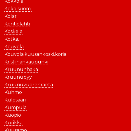
Kokkola
Koko suomi
Kolari
Kontiolahti
Koskela
Kotka.
Kouvola
Kouvola.kuusankoski.koria
Kristiinankaupunki
Kruununhaka
Kruunupyy
Kruunuvuorenranta
Kuhmo
Kulosaari
Kumpula
Kuopio
Kurikka
Kuusamo