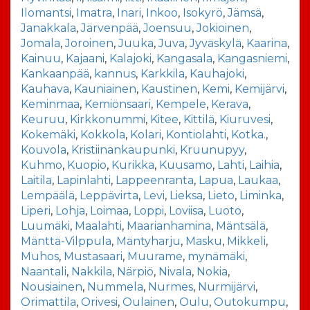
Ilomantsi
,
Imatra
,
Inari
,
Inkoo
,
Isokyrö
,
Jämsä
,
Janakkala
,
Järvenpää
,
Joensuu
,
Jokioinen
,
Jomala
,
Joroinen
,
Juuka
,
Juva
,
Jyväskylä
,
Kaarina
,
Kainuu
,
Kajaani
,
Kalajoki
,
Kangasala
,
Kangasniemi
,
Kankaanpää
,
kannus
,
Karkkila
,
Kauhajoki
,
Kauhava
,
Kauniainen
,
Kaustinen
,
Kemi
,
Kemijärvi
,
Keminmaa
,
Kemiönsaari
,
Kempele
,
Kerava
,
Keuruu
,
Kirkkonummi
,
Kitee
,
Kittilä
,
Kiuruvesi
,
Kokemäki
,
Kokkola
,
Kolari
,
Kontiolahti
,
Kotka.
,
Kouvola
,
Kristiinankaupunki
,
Kruunupyy
,
Kuhmo
,
Kuopio
,
Kurikka
,
Kuusamo
,
Lahti
,
Laihia
,
Laitila
,
Lapinlahti
,
Lappeenranta
,
Lapua
,
Laukaa
,
Lempäälä
,
Leppävirta
,
Levi
,
Lieksa
,
Lieto
,
Liminka
,
Liperi
,
Lohja
,
Loimaa
,
Loppi
,
Loviisa
,
Luoto
,
Luumäki
,
Maalahti
,
Maarianhamina
,
Mäntsälä
,
Mänttä-Vilppula
,
Mäntyharju
,
Masku
,
Mikkeli
,
Muhos
,
Mustasaari
,
Muurame
,
mynämäki
,
Naantali
,
Nakkila
,
Närpiö
,
Nivala
,
Nokia
,
Nousiainen
,
Nummela
,
Nurmes
,
Nurmijärvi
,
Orimattila
,
Orivesi
,
Oulainen
,
Oulu
,
Outokumpu
,