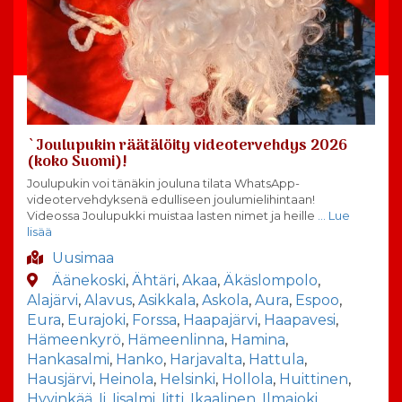
`Joulupukin räätälöity videotervehdys 2026
(koko Suomi)!
Joulupukin voi tänäkin jouluna tilata WhatsApp-
videotervehdyksenä edulliseen joulumielihintaan!
Videossa Joulupukki muistaa lasten nimet ja heille
… Lue
lisää
Uusimaa
Äänekoski
,
Ähtäri
,
Akaa
,
Äkäslompolo
,
Alajärvi
,
Alavus
,
Asikkala
,
Askola
,
Aura
,
Espoo
,
Eura
,
Eurajoki
,
Forssa
,
Haapajärvi
,
Haapavesi
,
Hämeenkyrö
,
Hämeenlinna
,
Hamina
,
Hankasalmi
,
Hanko
,
Harjavalta
,
Hattula
,
Hausjärvi
,
Heinola
,
Helsinki
,
Hollola
,
Huittinen
,
Hyvinkää
,
Ii
,
Iisalmi
,
Iitti
,
Ikaalinen
,
Ilmajoki
,