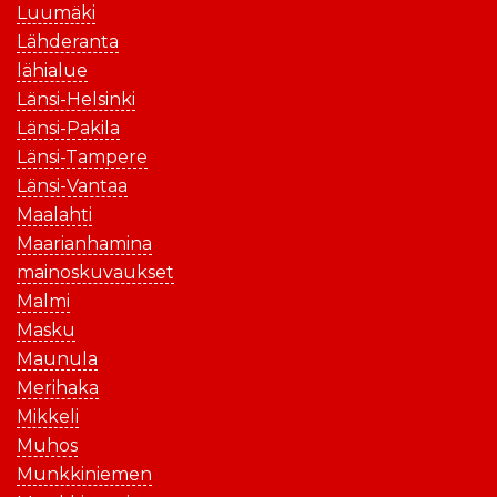
Luumäki
Lähderanta
lähialue
Länsi-Helsinki
Länsi-Pakila
Länsi-Tampere
Länsi-Vantaa
Maalahti
Maarianhamina
mainoskuvaukset
Malmi
Masku
Maunula
Merihaka
Mikkeli
Muhos
Munkkiniemen