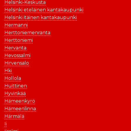
Helsinki-Keskusta
Helsinki eteläinen kantakaupunki
Helsinki itäinen kantakaupunki
Hermanni
Herttoniemenranta
Herttoniemi
Hervanta
Hevossalmi
Hirvensalo
Hki
Hollola
Huittinen
Hyvinkää
Hämeenkyrö
Hämeenlinna
Härmälä
Ii