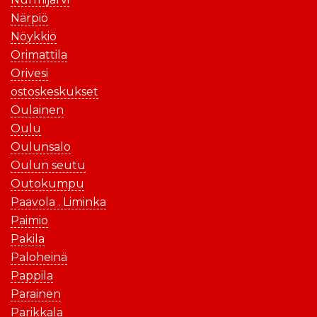
Närpiö
Nöykkiö
Orimattila
Orivesi
ostoskeskukset
Oulainen
Oulu
Oulunsalo
Oulun seutu
Outokumpu
Paavola . Liminka
Paimio
Pakila
Paloheinä
Pappila
Parainen
Parikkala