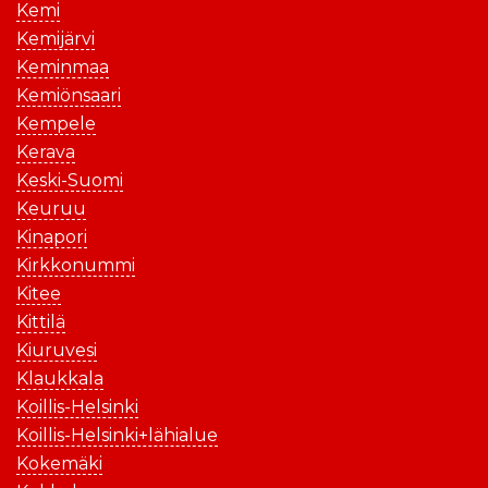
Kemi
Kemijärvi
Keminmaa
Kemiönsaari
Kempele
Kerava
Keski-Suomi
Keuruu
Kinapori
Kirkkonummi
Kitee
Kittilä
Kiuruvesi
Klaukkala
Koillis-Helsinki
Koillis-Helsinki+lähialue
Kokemäki