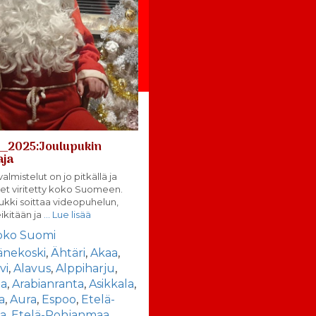
__2025:Joulupukin
aja
almistelut on jo pitkällä ja
et viritetty koko Suomeen.
ukki soittaa videopuhelun,
eikitään ja
… Lue lisää
oko Suomi
änekoski
,
Ähtäri
,
Akaa
,
vi
,
Alavus
,
Alppiharju
,
la
,
Arabianranta
,
Asikkala
,
a
,
Aura
,
Espoo
,
Etelä-
la
,
Etelä-Pohjanmaa
,