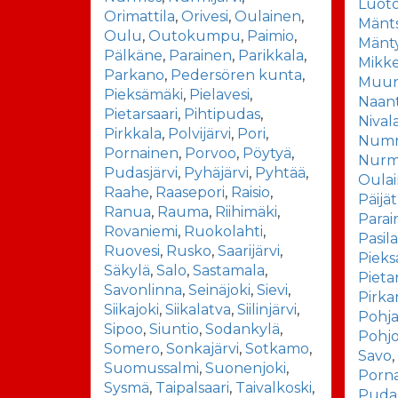
Luot
Orimattila
,
Orivesi
,
Oulainen
,
Mänt
Oulu
,
Outokumpu
,
Paimio
,
Mänt
Pälkäne
,
Parainen
,
Parikkala
,
Mikke
Parkano
,
Pedersören kunta
,
Muu
Pieksämäki
,
Pielavesi
,
Naant
Pietarsaari
,
Pihtipudas
,
Nival
Pirkkala
,
Polvijärvi
,
Pori
,
Num
Pornainen
,
Porvoo
,
Pöytyä
,
Nurmi
Pudasjärvi
,
Pyhäjärvi
,
Pyhtää
,
Oula
Raahe
,
Raasepori
,
Raisio
,
Päijä
Ranua
,
Rauma
,
Riihimäki
,
Parai
Rovaniemi
,
Ruokolahti
,
Pasil
Ruovesi
,
Rusko
,
Saarijärvi
,
Pieks
Säkylä
,
Salo
,
Sastamala
,
Pieta
Savonlinna
,
Seinäjoki
,
Sievi
,
Pirk
Siikajoki
,
Siikalatva
,
Siilinjärvi
,
Pohj
Sipoo
,
Siuntio
,
Sodankylä
,
Pohj
Somero
,
Sonkajärvi
,
Sotkamo
,
Savo
Suomussalmi
,
Suonenjoki
,
Porn
Sysmä
,
Taipalsaari
,
Taivalkoski
,
Pudas