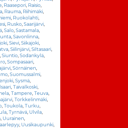
e
,
Raasepori
,
Raisio
,
a
,
Rauma
,
Riihimäki
,
niemi
,
Ruokolahti
,
esi
,
Rusko
,
Saarijärvi
,
ä
,
Salo
,
Sastamala
,
kunta
,
Savonlinna
,
joki
,
Sievi
,
Siikajoki
,
atva
,
Siilinjärvi
,
Siltasaari
,
,
Siuntio
,
Sodankylä
,
ro
,
Sompasaari
,
järvi
,
Sörnäinen
,
amo
,
Suomussalmi
,
enjoki
,
Sysmä
,
lsaari
,
Taivalkoski
,
ela
,
Tampere
,
Teuva
,
järvi
,
Torkkelinmäki
,
o
,
Toukola
,
Turku
,
ula
,
Tyrnävä
,
Ulvila
,
a
,
Uurainen
,
aarlepyy
,
Uusikaupunki
,