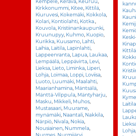
Kempele
,
Kerava
,
Keuruu
,
kann
Kirkkonummi
,
Kitee
,
Kittilä
,
Kauha
Kiuruvesi
,
Kokemäki
,
Kokkola
,
Kaun
Kolari
,
Kontiolahti
,
Kotka.
,
Kemij
Kouvola
,
Kristiinankaupunki
,
Kemiö
Kruunupyy
,
Kuhmo
,
Kuopio
,
Keski
Kurikka
,
Kuusamo
,
Lahti
,
Kinap
Laihia
,
Laitila
,
Lapinlahti
,
Kittil
Lappeenranta
,
Lapua
,
Laukaa
,
Kokk
Lempäälä
,
Leppävirta
,
Levi
,
Konti
Lieksa
,
Lieto
,
Liminka
,
Liperi
,
Krist
Lohja
,
Loimaa
,
Loppi
,
Loviisa
,
Kruu
Luoto
,
Luumäki
,
Maalahti
,
Kump
Maarianhamina
,
Mäntsälä
,
Kuus
Mänttä-Vilppula
,
Mäntyharju
,
Kyme
Masku
,
Mikkeli
,
Muhos
,
Laitil
Mustasaari
,
Muurame
,
Lapp
mynämäki
,
Naantali
,
Nakkila
,
Lauk
Närpiö
,
Nivala
,
Nokia
,
Lieks
Nousiainen
,
Nummela
,
Lohja
Nurmes
,
Nurmijärvi
,