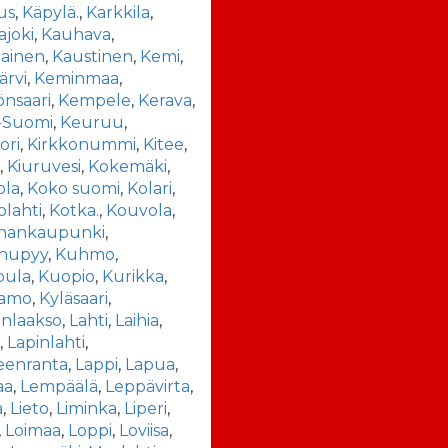
us
,
Käpylä.
,
Karkkila
,
joki
,
Kauhava
,
iainen
,
Kaustinen
,
Kemi
,
ärvi
,
Keminmaa
,
nsaari
,
Kempele
,
Kerava
,
-Suomi
,
Keuruu
,
ori
,
Kirkkonummi
,
Kitee
,
ä
,
Kiuruvesi
,
Kokemäki
,
ola
,
Koko suomi
,
Kolari
,
olahti
,
Kotka.
,
Kouvola
,
iinankaupunki
,
nupyy
,
Kuhmo
,
ula
,
Kuopio
,
Kurikka
,
amo
,
Kyläsaari
,
nlaakso
,
Lahti
,
Laihia
,
a
,
Lapinlahti
,
eenranta
,
Lappi
,
Lapua
,
aa
,
Lempäälä
,
Leppävirta
,
a
,
Lieto
,
Liminka
,
Liperi
,
,
Loimaa
,
Loppi
,
Loviisa
,