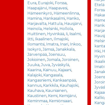
Eura
,
Eurajoki
,
Forssa
,
Etelä
Haapajärvi
,
Haapavesi
,
Forss
Hämeenkyrö
,
Hämeenlinna
,
Haka
Hamina
,
Hankasalmi
,
Hanko
,
Häme
Harjavalta
,
Hattula
,
Hausjärvi
,
Hank
Heinola
,
Helsinki
,
Hollola
,
Harja
Huittinen
,
Hyvinkää
,
Ii
,
Iisalmi
,
Hausj
Iitti
,
Ikaalinen
,
Ilmajoki
,
Helsi
Ilomantsi
,
Imatra
,
Inari
,
Inkoo
,
kant
Isokyrö
,
Jämsä
,
Janakkala
,
Hki
,
H
Järvenpää
,
Joensuu
,
Hyvi
Jokioinen
,
Jomala
,
Joroinen
,
Ikaal
Juuka
,
Juva
,
Jyväskylä
,
Imatr
Kaarina
,
Kainuu
,
Kajaani
,
Janak
Kalajoki
,
Kangasala
,
Joen
Kangasniemi
,
Kankaanpää
,
Joroi
kannus
,
Karkkila
,
Kauhajoki
,
Jyväs
Kauhava
,
Kauniainen
,
Kajaa
Kaustinen
,
Kemi
,
Kemijärvi
,
Kallio
Keminmaa
,
Kemiönsaari
,
Kang