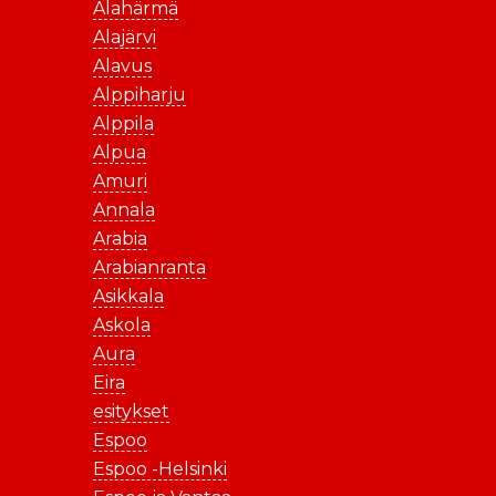
Alahärmä
Alajärvi
Alavus
Alppiharju
Alppila
Alpua
Amuri
Annala
Arabia
Arabianranta
Asikkala
Askola
Aura
Eira
esitykset
Espoo
Espoo -Helsinki