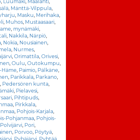
o
,
Luumäki
,
Maalahti
,
sälä
,
Mänttä-Vilppula
,
yharju
,
Masku
,
Merihaka
,
li
,
Muhos
,
Mustaasaari
,
rame
,
mynämäki
,
ali
,
Nakkila
,
Närpiö
,
a
,
Nokia
,
Nousiainen
,
mela
,
Nurmes
,
järvi
,
Orimattila
,
Orivesi
,
inen
,
Oulu
,
Outokumpu
,
t-Häme
,
Paimio
,
Pälkäne
,
nen
,
Parikkala
,
Parkano
,
a
,
Pedersören kunta
,
ämäki
,
Pielavesi
,
rsaari
,
Pihtipuds
,
anmaa
,
Pirkkala
,
anmaa
,
Pohjois-Karjala
,
ois-Pohjanmaa
,
Pohjois-
,
Polvijärvi
,
Pori
,
ainen
,
Porvoo
,
Pöytyä
,
järvi
,
Pyhäjärvi
,
Pyhtää
,