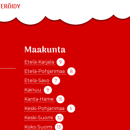
TERÖIDY
Maakunta
Etelä-Karjala
9
Etelä-Pohjanmaa
8
Etelä-Savo
7
Kainuu
9
Kanta-Häme
15
Keski-Pohjanmaa
5
Keski-Suomi
32
Koko Suomi
13