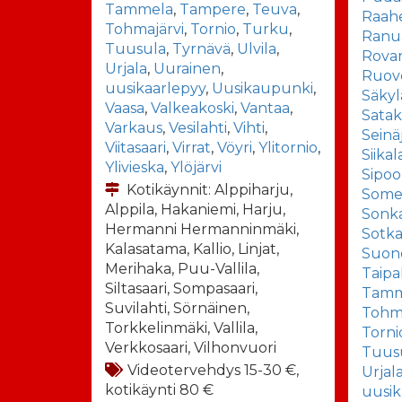
Tammela
,
Tampere
,
Teuva
,
Raah
Tohmajärvi
,
Tornio
,
Turku
,
Ranu
Tuusula
,
Tyrnävä
,
Ulvila
,
Rova
Urjala
,
Uurainen
,
Ruov
uusikaarlepyy
,
Uusikaupunki
,
Säkyl
Vaasa
,
Valkeakoski
,
Vantaa
,
Sata
Varkaus
,
Vesilahti
,
Vihti
,
Seinä
Viitasaari
,
Virrat
,
Vöyri
,
Ylitornio
,
Siikal
Ylivieska
,
Ylöjärvi
Sipoo
Kotikäynnit: Alppiharju,
Some
Alppila, Hakaniemi, Harju,
Sonka
Hermanni Hermanninmäki,
Sotk
Kalasatama, Kallio, Linjat,
Suon
Merihaka, Puu-Vallila,
Taipa
Siltasaari, Sompasaari,
Tamm
Suvilahti, Sörnäinen,
Tohma
Torkkelinmäki, Vallila,
Torni
Verkkosaari, Vilhonvuori
Tuus
Videotervehdys 15-30 €,
Urjal
kotikäynti 80 €
uusik