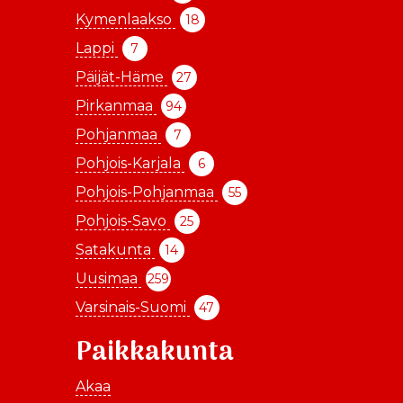
Kymenlaakso
18
Lappi
7
Päijät-Häme
27
Pirkanmaa
94
Pohjanmaa
7
Pohjois-Karjala
6
Pohjois-Pohjanmaa
55
Pohjois-Savo
25
Satakunta
14
Uusimaa
259
Varsinais-Suomi
47
Paikkakunta
Akaa