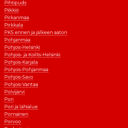
Pihtipuds
Piikkiö
Pirkanmaa
Pirkkala
PKS ennen ja jälkeen aaton
Pohjanmaa
Pohjois-Helsinki
Pohjois- ja Koillis-Helsinki
Pohjois-Karjala
Pohjois-Pohjanmaa
Pohjois-Savo
Pohjois-Vantaa
Polvijärvi
Pori
Pori ja lähialue
Pornainen
Porvoo