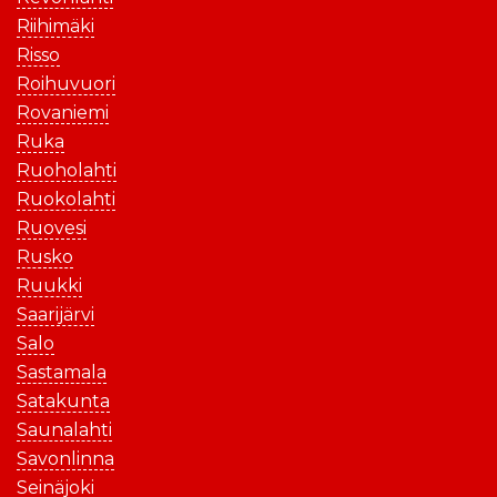
Riihimäki
Risso
Roihuvuori
Rovaniemi
Ruka
Ruoholahti
Ruokolahti
Ruovesi
Rusko
Ruukki
Saarijärvi
Salo
Sastamala
Satakunta
Saunalahti
Savonlinna
Seinäjoki