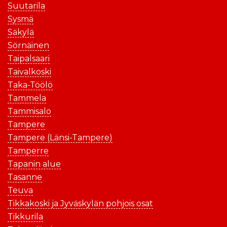
Suutarila
Sysmä
Säkylä
Sörnäinen
Taipalsaari
Taivalkoski
Taka-Töölö
Tammela
Tammisalo
Tampere
Tampere (Länsi-Tampere)
Tamperre
Tapanin alue
Tasanne
Teuva
Tikkakoski ja Jyväskylän pohjois osat
Tikkurila