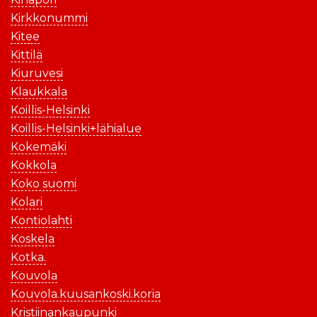
Kirkkonummi
Kitee
Kittilä
Kiuruvesi
Klaukkala
Koillis-Helsinki
Koillis-Helsinki+lähialue
Kokemäki
Kokkola
Koko suomi
Kolari
Kontiolahti
Koskela
Kotka.
Kouvola
Kouvola.kuusankoski.koria
Kristiinankaupunki