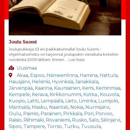
Joulu Suomi
Joulupukkeja 53 eri paikkakunnalla! Joulu Suomi -
ohjelmatoimisto on tarjonnut joulupukin vierailuita koteihin
vuodesta 2009 lähtien. Ennen
… Lue lisää
Uusimaa
Akaa
,
Espoo
,
Hämeenlinna
,
Hamina
,
Hattula
,
Hausjärvi
,
Helsinki
,
Hyvinkää
,
Janakkala
,
Järvenpää
,
Kaarina
,
Kauniainen
,
Kemi
,
Keminmaa
,
Kempele
,
Kerava
,
Kirkkonummi
,
Kotka.
,
Kouvola
,
Kuopio
,
Lahti
,
Lempäälä
,
Lieto
,
Liminka
,
Lumijoki
,
Mäntsälä
,
Masku
,
Naantali
,
Nokia
,
Nurmijärvi
,
Oulu
,
Paimio
,
Parainen
,
Pirkkala
,
Pori
,
Porvoo
,
Raisio
,
Riihimäki
,
Rovaniemi
,
Rusko
,
Salo
,
Siilinjärvi
,
Sipoo
,
Tampere
,
Tornio
,
Turku
,
Tuusula
,