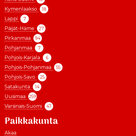
Kymenlaakso
18
Lappi
7
Päijät-Häme
27
Pirkanmaa
94
Pohjanmaa
7
Pohjois-Karjala
6
Pohjois-Pohjanmaa
55
Pohjois-Savo
25
Satakunta
14
Uusimaa
259
Varsinais-Suomi
47
Paikkakunta
Akaa