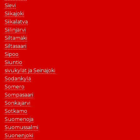
Sievi
Siikajoki
Siikalatva
Siilinjärvi
Siltamäki
Siltasaari
Sipoo
Siuntio
sivukylät ja Seinäjoki
Sodankylä
Somero
Sompasaari
Sonkajärvi
Sotkamo
Suomenoja
Suomussalmi
Suonenjoki