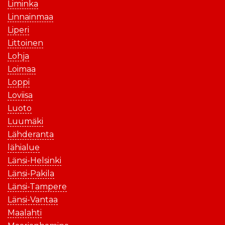
Liminka
Linnainmaa
Liperi
Littoinen
Lohja
Loimaa
Loppi
Loviisa
Luoto
Luumäki
Lähderanta
lähialue
Länsi-Helsinki
Länsi-Pakila
Länsi-Tampere
Länsi-Vantaa
Maalahti