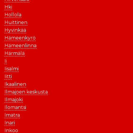
Hki
Hollola
Huittinen
Hyvinkää
Hämeenkyrö
Hämeenlinna
Härmälä
Ii
Iisalmi
Iitti
Ikaalinen
Ilmajoen keskusta
Ilmajoki
Ilomantsi
Imatra
Inari
Inkoo