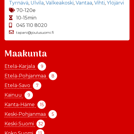
Tyrnävä
,
Ulvila
,
Valkeakoski
,
Vantaa
,
Vihti
,
Ylöjärvi
70-120e
10-15min
045 110 8020
tapani@joulusuomi.fi
Maakunta
Etelä-Karjala
9
Etelä-Pohjanmaa
8
Etelä-Savo
7
Kainuu
9
Kanta-Häme
15
Keski-Pohjanmaa
5
Keski-Suomi
32
Koko Suomi
13