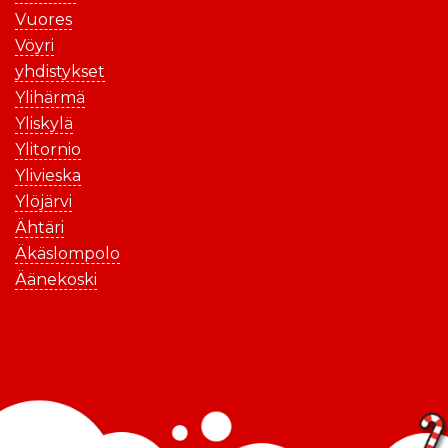
Vuores
Vöyri
yhdistykset
Ylihärmä
Yliskylä
Ylitornio
Ylivieska
Ylöjärvi
Ähtäri
Äkäslompolo
Äänekoski