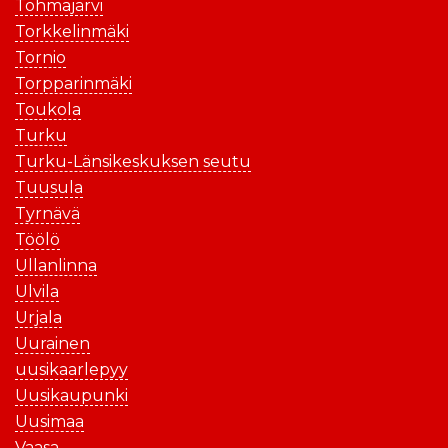
Tohmajärvi
Torkkelinmäki
Tornio
Torpparinmäki
Toukola
Turku
Turku-Länsikeskuksen seutu
Tuusula
Tyrnävä
Töölö
Ullanlinna
Ulvila
Urjala
Uurainen
uusikaarlepyy
Uusikaupunki
Uusimaa
Vaasa