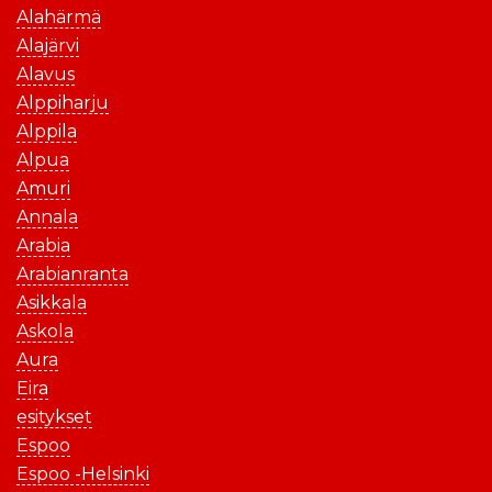
Alahärmä
Alajärvi
Alavus
Alppiharju
Alppila
Alpua
Amuri
Annala
Arabia
Arabianranta
Asikkala
Askola
Aura
Eira
esitykset
Espoo
Espoo -Helsinki