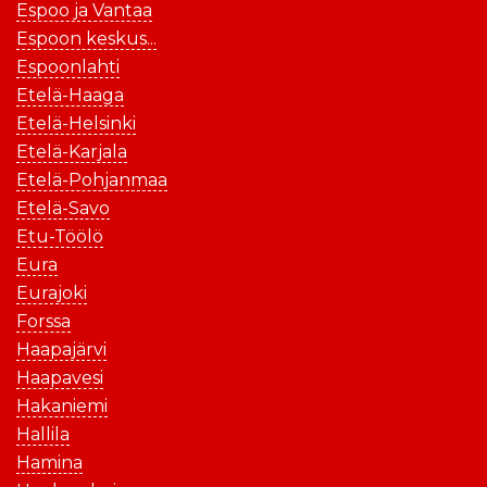
Espoo ja Vantaa
Espoon keskus...
Espoonlahti
Etelä-Haaga
Etelä-Helsinki
Etelä-Karjala
Etelä-Pohjanmaa
Etelä-Savo
Etu-Töölö
Eura
Eurajoki
Forssa
Haapajärvi
Haapavesi
Hakaniemi
Hallila
Hamina