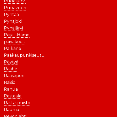
Pudasjärvi
Punavuori
Pyhtää
Pyhäjoki
Pyhäjärvi
Päijät-Häme
päiväkodit
Pälkäne
Pääkaupunkiseutu
Pöytyä
Raahe
Raasepori
Raisio
Ranua
Rastaala
Rastaspuisto
Rauma
Revonlahti