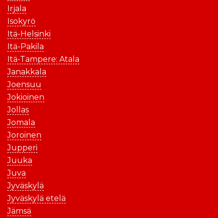
Irjala
Isokyrö
Itä-Helsinki
Itä-Pakila
Itä-Tampere: Atala
Janakkala
Joensuu
Jokioinen
Jollas
Jomala
Joroinen
Jupperi
Juuka
Juva
Jyväskylä
Jyväskylä etelä
Jämsä