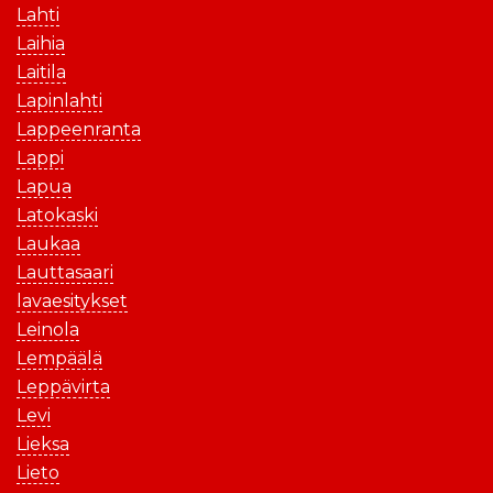
Lahti
Laihia
Laitila
Lapinlahti
Lappeenranta
Lappi
Lapua
Latokaski
Laukaa
Lauttasaari
lavaesitykset
Leinola
Lempäälä
Leppävirta
Levi
Lieksa
Lieto