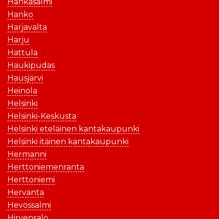
Hankasalmi
Hanko
Harjavalta
Harju
Hattula
Haukipudas
Hausjärvi
Heinola
Helsinki
Helsinki-Keskusta
Helsinki eteläinen kantakaupunki
Helsinki itäinen kantakaupunki
Hermanni
Herttoniemenranta
Herttoniemi
Hervanta
Hevossalmi
Hirvensalo