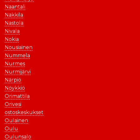
Naantali
Nakkila
Nastola
Nivala
Nokia
Nousiainen
Nummela
Nurmes
Nurmijärvi
Närpiö
Nöykkiö
Orimattila
Orivesi
ostoskeskukset
Oulainen
Oulu
Oulunsalo