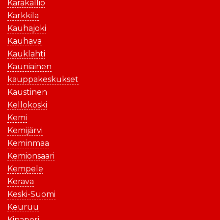
Karakallio
Karkkila
Kauhajoki
Kauhava
Kauklahti
Kauniainen
kauppakeskukset
Kaustinen
Kellokoski
Kemi
Kemijärvi
Keminmaa
Kemiönsaari
Kempele
Kerava
Keski-Suomi
Keuruu
Kinapori