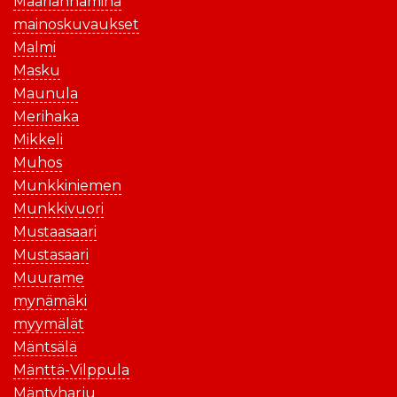
Maarianhamina
mainoskuvaukset
Malmi
Masku
Maunula
Merihaka
Mikkeli
Muhos
Munkkiniemen
Munkkivuori
Mustaasaari
Mustasaari
Muurame
mynämäki
myymälät
Mäntsälä
Mänttä-Vilppula
Mäntyharju