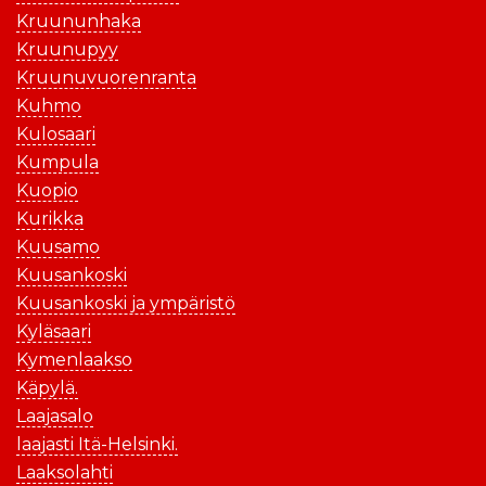
Kruununhaka
Kruunupyy
Kruunuvuorenranta
Kuhmo
Kulosaari
Kumpula
Kuopio
Kurikka
Kuusamo
Kuusankoski
Kuusankoski ja ympäristö
Kyläsaari
Kymenlaakso
Käpylä.
Laajasalo
laajasti Itä-Helsinki.
Laaksolahti