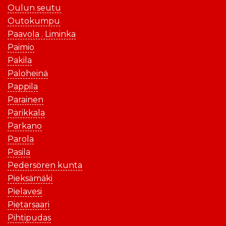
Oulun seutu
Outokumpu
Paavola . Liminka
Paimio
Pakila
Paloheinä
Pappila
Parainen
Parikkala
Parkano
Parola
Pasila
Pedersören kunta
Pieksämäki
Pielavesi
Pietarsaari
Pihtipudas