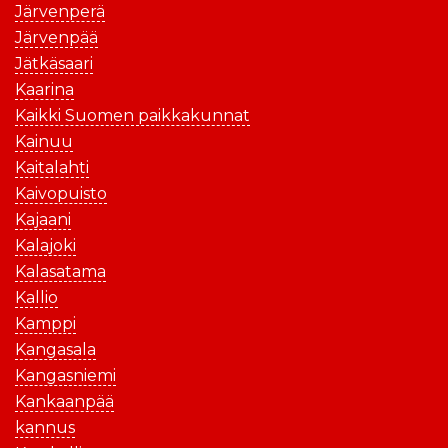
Järvenperä
Järvenpää
Jätkäsaari
Kaarina
Kaikki Suomen paikkakunnat
Kainuu
Kaitalahti
Kaivopuisto
Kajaani
Kalajoki
Kalasatama
Kallio
Kamppi
Kangasala
Kangasniemi
Kankaanpää
kannus