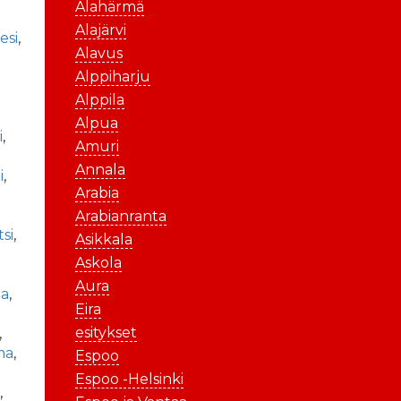
Alahärmä
Alajärvi
esi
,
Alavus
Alppiharju
Alppila
Alpua
i
,
Amuri
Annala
i
,
Arabia
Arabianranta
si
,
Asikkala
Askola
Aura
la
,
Eira
esitykset
,
ma
,
Espoo
Espoo -Helsinki
ä
,