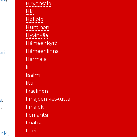
Hirvensalo
Hki
Hollola
Huittinen
Hyvinkää
Hämeenkyrö
Hämeenlinna
ari
,
Härmälä
Ii
Iisalmi
Iitti
Ikaalinen
Ilmajoen keskusta
a
,
i
,
Ilmajoki
Ilomantsi
Imatra
Inari
nki
,