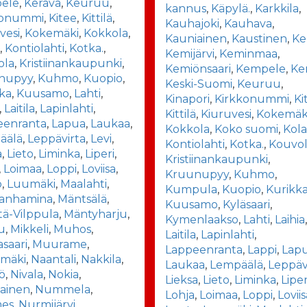
ele
,
Kerava
,
Keuruu
,
kannus
,
Käpylä.
,
Karkkila
,
konummi
,
Kitee
,
Kittilä
,
Kauhajoki
,
Kauhava
,
vesi
,
Kokemäki
,
Kokkola
,
Kauniainen
,
Kaustinen
,
Ke
i
,
Kontiolahti
,
Kotka.
,
Kemijärvi
,
Keminmaa
,
ola
,
Kristiinankaupunki
,
Kemiönsaari
,
Kempele
,
Ke
nupyy
,
Kuhmo
,
Kuopio
,
Keski-Suomi
,
Keuruu
,
ka
,
Kuusamo
,
Lahti
,
Kinapori
,
Kirkkonummi
,
Ki
,
Laitila
,
Lapinlahti
,
Kittilä
,
Kiuruvesi
,
Kokemäk
eenranta
,
Lapua
,
Laukaa
,
Kokkola
,
Koko suomi
,
Kola
äälä
,
Leppävirta
,
Levi
,
Kontiolahti
,
Kotka.
,
Kouvo
a
,
Lieto
,
Liminka
,
Liperi
,
Kristiinankaupunki
,
,
Loimaa
,
Loppi
,
Loviisa
,
Kruunupyy
,
Kuhmo
,
o
,
Luumäki
,
Maalahti
,
Kumpula
,
Kuopio
,
Kurikk
ianhamina
,
Mäntsälä
,
Kuusamo
,
Kyläsaari
,
ä-Vilppula
,
Mäntyharju
,
Kymenlaakso
,
Lahti
,
Laihia
u
,
Mikkeli
,
Muhos
,
Laitila
,
Lapinlahti
,
saari
,
Muurame
,
Lappeenranta
,
Lappi
,
Lap
mäki
,
Naantali
,
Nakkila
,
Laukaa
,
Lempäälä
,
Leppäv
ö
,
Nivala
,
Nokia
,
Lieksa
,
Lieto
,
Liminka
,
Liper
ainen
,
Nummela
,
Lohja
,
Loimaa
,
Loppi
,
Lovii
es
,
Nurmijärvi
,