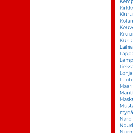
Kemp
Kirk
Kiuru
Kolar
Kouv
Kruu
Kurik
Laihia
Lapp
Lemp
Lieks
Lohja
Luot
Maar
Mäntt
Mask
Musta
mynä
Närpi
Nousi
Nurm