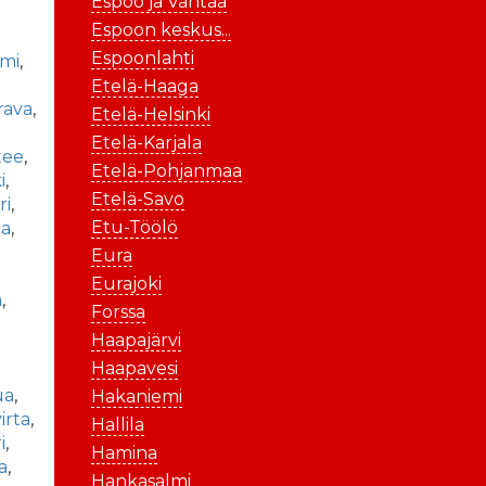
Espoo ja Vantaa
Espoon keskus...
Espoonlahti
mi
,
Etelä-Haaga
rava
,
Etelä-Helsinki
Etelä-Karjala
tee
,
Etelä-Pohjanmaa
i
,
Etelä-Savo
ri
,
Etu-Töölö
la
,
Eura
Eurajoki
a
,
Forssa
Haapajärvi
,
Haapavesi
ua
,
Hakaniemi
irta
,
Hallila
i
,
Hamina
sa
,
Hankasalmi