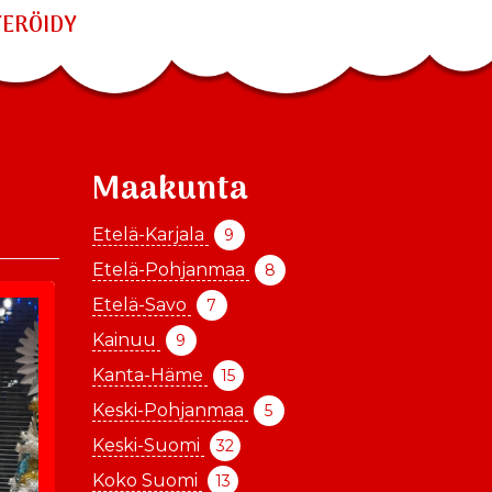
TERÖIDY
Maakunta
Etelä-Karjala
9
Etelä-Pohjanmaa
8
Etelä-Savo
7
Kainuu
9
Kanta-Häme
15
Keski-Pohjanmaa
5
Keski-Suomi
32
Koko Suomi
13