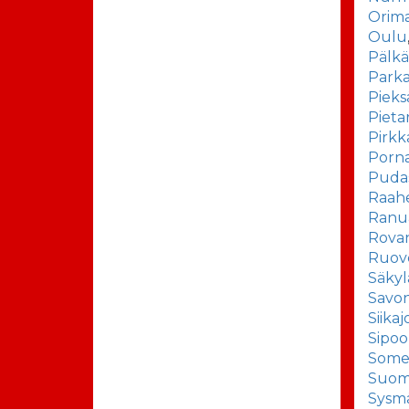
Orima
Oulu
Pälk
Park
Pieks
Pieta
Pirkk
Porn
Pudas
Raah
Ranu
Rova
Ruov
Säkyl
Savon
Siikaj
Sipoo
Some
Suom
Sysm