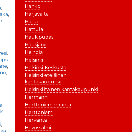
Hanko
a
,
Harjavalta
aka
,
ri
,
Harju
Hattula
Haukipudas
Hausjärvi
Heinola
vesi
,
mpu
,
Helsinki
äne
,
Helsinki-Keskusta
ano
,
Helsinki eteläinen
kantakaupunki
Helsinki itäinen kantakaupunki
Hermanni
Herttoniemenranta
la
,
is-
Herttoniemi
Hervanta
ä
,
Hevossalmi
tää
,