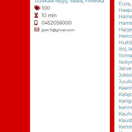
uusikaarlepyy
,
Vaasa
,
Ylivieska
Eura
100
Haapa
10 min
Häme
0452056000
Hami
Harja
jpkh.fi@gmail.com
Heino
Huitt
Iitti
,
I
Iloma
Isoky
Järv
Jokio
Juuk
Kaari
Kalaj
Kang
kann
Kauh
Kaus
Kemi