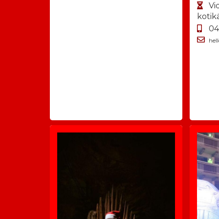
Vi
kotik
04
he