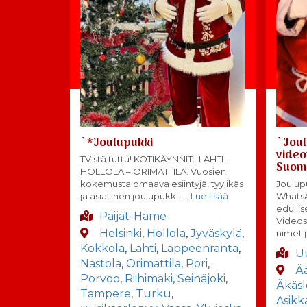
`*Joulupukki
`Joul
video
TV:stä tuttu! KOTIKÄYNNIT: LAHTI –
Suomi
HOLLOLA – ORIMATTILA. Vuosien
kokemusta omaava esiintyjä, tyylikäs
Joulupu
ja asiallinen joulupukki.
… Lue lisää
Whats
edulli
Päijät-Häme
Videos
Helsinki
,
Hollola
,
Jyväskylä
,
nimet j
Kokkola
,
Lahti
,
Lappeenranta
,
U
Nastola
,
Orimattila
,
Pori
,
Ä
Porvoo
,
Riihimäki
,
Seinäjoki
,
Äkäs
Tampere
,
Turku
,
Asikk