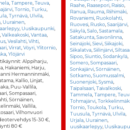
ela
,
Tampere
,
Teuva
,
Raahe
,
Raasepori
,
Raisio
,
järvi
,
Tornio
,
Turku
,
Ranua
,
Rauma
,
Riihimäki
,
ula
,
Tyrnävä
,
Ulvila
,
Rovaniemi
,
Ruokolahti
,
a
,
Uurainen
,
Ruovesi
,
Rusko
,
Saarijärvi
,
aarlepyy
,
Uusikaupunki
,
Säkylä
,
Salo
,
Sastamala
,
,
Valkeakoski
,
Vantaa
,
Satakunta
,
Savonlinna
,
aus
,
Vesilahti
,
Vihti
,
Seinäjoki
,
Sievi
,
Siikajoki
,
aari
,
Virrat
,
Vöyri
,
Ylitornio
,
Siikalatva
,
Siilinjärvi
,
Siltasa
ska
,
Ylöjärvi
Sipoo
,
Siuntio
,
Sodankylä
,
tikäynnit: Alppiharju,
Somero
,
Sompasaari
,
la, Hakaniemi, Harju,
Sonkajärvi
,
Sörnäinen
,
anni Hermanninmäki,
Sotkamo
,
Suomussalmi
,
tama, Kallio, Linjat,
Suonenjoki
,
Sysmä
,
aka, Puu-Vallila,
Taipalsaari
,
Taivalkoski
,
aari, Sompasaari,
Tammela
,
Tampere
,
Teuv
ahti, Sörnäinen,
Tohmajärvi
,
Torkkelinmäk
linmäki, Vallila,
Tornio
,
Toukola
,
Turku
,
osaari, Vilhonvuori
Tuusula
,
Tyrnävä
,
Ulvila
,
deotervehdys 15-30 €,
Urjala
,
Uurainen
,
äynti 80 €
uusikaarlepyy
,
Uusikaupu