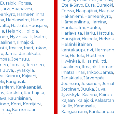
,
Eurajoki
,
Forssa
,
Etelä-Savo
,
Eura
,
Eurajoki
,
järvi
,
Haapavesi
,
Forssa
,
Haapajärvi
,
Haapav
enkyrö
,
Hämeenlinna
,
Hakaniemi
,
Hämeenkyrö
,
na
,
Hankasalmi
,
Hanko
,
Hämeenlinna
,
Hamina
,
valta
,
Hattula
,
Hausjärvi
,
Hankasalmi
,
Hanko
,
la
,
Helsinki
,
Hollola
,
Harjavalta
,
Harju
,
Hattula
,
inen
,
Hyvinkää
,
Ii
,
Iisalmi
,
Hausjärvi
,
Heinola
,
Helsink
kaalinen
,
Ilmajoki
,
Helsinki itäinen
ntsi
,
Imatra
,
Inari
,
Inkoo
,
kantakaupunki
,
Hermann
rö
,
Jämsä
,
Janakkala
,
Hki
,
Hollola
,
Huittinen
,
enpää
,
Joensuu
,
Hyvinkää
,
Ii
,
Iisalmi
,
Iitti
,
inen
,
Jomala
,
Joroinen
,
Ikaalinen
,
Ilmajoki
,
Ilomant
a
,
Juva
,
Jyväskylä
,
Imatra
,
Inari
,
Inkoo
,
Jämsä
,
na
,
Kainuu
,
Kajaani
,
Janakkala
,
Järvenpää
,
oki
,
Kangasala
,
Joensuu
,
Jokioinen
,
Joma
asniemi
,
Kankaanpää
,
Joroinen
,
Juuka
,
Juva
,
us
,
Karkkila
,
Kauhajoki
,
Jyväskylä
,
Kaarina
,
Kainuu
ava
,
Kauniainen
,
Kajaani
,
Kalajoki
,
Kalasata
tinen
,
Kemi
,
Kemijärvi
,
Kallio
,
Kangasala
,
nmaa
,
Kemiönsaari
,
Kangasniemi
,
Kankaanpä