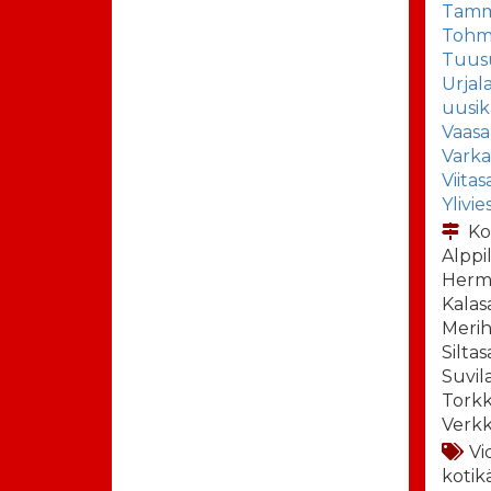
Tamm
Tohma
Tuus
Urjal
uusik
Vaasa
Vark
Viitas
Ylivie
Ko
Alppi
Herm
Kalasa
Merih
Siltas
Suvil
Torkke
Verkk
Vi
kotik