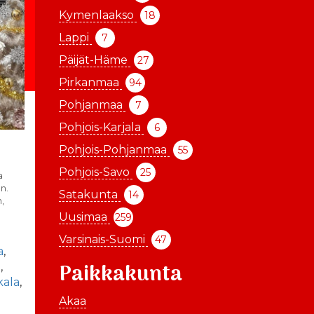
Kymenlaakso
18
Lappi
7
Päijät-Häme
27
Pirkanmaa
94
Pohjanmaa
7
Pohjois-Karjala
6
Pohjois-Pohjanmaa
55
Pohjois-Savo
25
a
n.
Satakunta
14
,
Uusimaa
259
Varsinais-Suomi
47
a
,
Paikkakunta
u
,
kala
,
-
Akaa