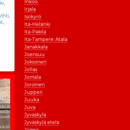
Inkoo
ki
,
Irjala
Vihti
,
Isokyrö
at
,
Itä-Helsinki
Itä-Pakila
Itä-Tampere: Atala
Janakkala
Joensuu
Jokioinen
Jollas
Jomala
Joroinen
Jupperi
Juuka
Juva
Jyväskylä
Jyväskylä etelä
Jämsä