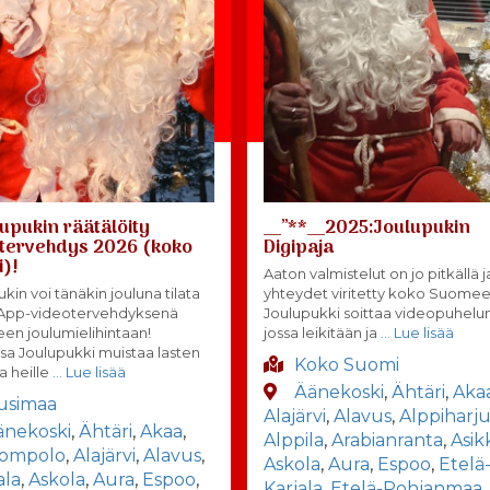
upukin räätälöity
__”**__2025:Joulupukin
tervehdys 2026 (koko
Digipaja
)!
Aaton valmistelut on jo pitkällä j
kin voi tänäkin jouluna tilata
yhteydet viritetty koko Suomee
App-videotervehdyksenä
Joulupukki soittaa videopuhelun
seen joulumielihintaan!
jossa leikitään ja
… Lue lisää
sa Joulupukki muistaa lasten
Koko Suomi
a heille
… Lue lisää
Äänekoski
,
Ähtäri
,
Aka
usimaa
Alajärvi
,
Alavus
,
Alppiharj
änekoski
,
Ähtäri
,
Akaa
,
Alppila
,
Arabianranta
,
Asik
lompolo
,
Alajärvi
,
Alavus
,
Askola
,
Aura
,
Espoo
,
Etelä
ala
,
Askola
,
Aura
,
Espoo
,
Karjala
,
Etelä-Pohjanmaa
,