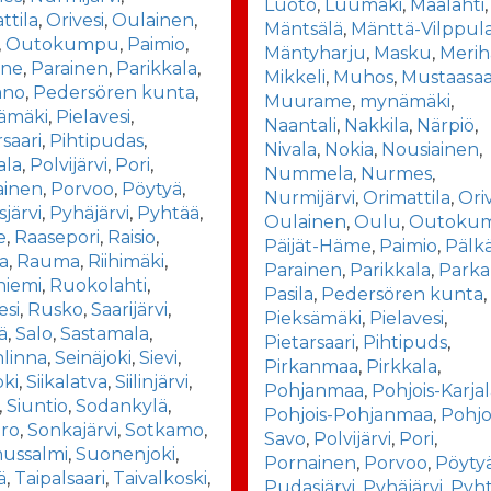
Luoto
,
Luumäki
,
Maalahti
,
ttila
,
Orivesi
,
Oulainen
,
Mäntsälä
,
Mänttä-Vilppul
,
Outokumpu
,
Paimio
,
Mäntyharju
,
Masku
,
Merih
äne
,
Parainen
,
Parikkala
,
Mikkeli
,
Muhos
,
Mustaasaa
ano
,
Pedersören kunta
,
Muurame
,
mynämäki
,
ämäki
,
Pielavesi
,
Naantali
,
Nakkila
,
Närpiö
,
rsaari
,
Pihtipudas
,
Nivala
,
Nokia
,
Nousiainen
,
ala
,
Polvijärvi
,
Pori
,
Nummela
,
Nurmes
,
ainen
,
Porvoo
,
Pöytyä
,
Nurmijärvi
,
Orimattila
,
Ori
järvi
,
Pyhäjärvi
,
Pyhtää
,
Oulainen
,
Oulu
,
Outoku
e
,
Raasepori
,
Raisio
,
Päijät-Häme
,
Paimio
,
Pälk
a
,
Rauma
,
Riihimäki
,
Parainen
,
Parikkala
,
Park
niemi
,
Ruokolahti
,
Pasila
,
Pedersören kunta
,
esi
,
Rusko
,
Saarijärvi
,
Pieksämäki
,
Pielavesi
,
ä
,
Salo
,
Sastamala
,
Pietarsaari
,
Pihtipuds
,
linna
,
Seinäjoki
,
Sievi
,
Pirkanmaa
,
Pirkkala
,
oki
,
Siikalatva
,
Siilinjärvi
,
Pohjanmaa
,
Pohjois-Karja
,
Siuntio
,
Sodankylä
,
Pohjois-Pohjanmaa
,
Pohjo
ro
,
Sonkajärvi
,
Sotkamo
,
Savo
,
Polvijärvi
,
Pori
,
ussalmi
,
Suonenjoki
,
Pornainen
,
Porvoo
,
Pöyty
ä
,
Taipalsaari
,
Taivalkoski
,
Pudasjärvi
,
Pyhäjärvi
,
Pyh