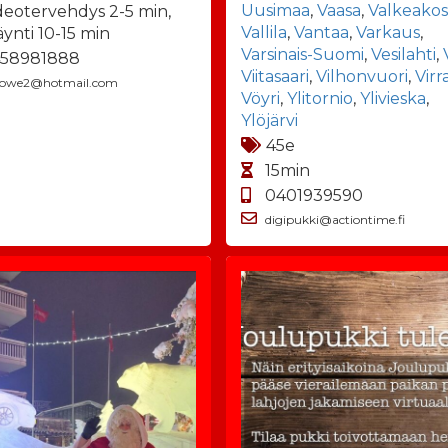
Uusimaa
,
Vaasa
,
Valkeakos
deotervehdys 2-5 min,
Vallila
,
Vantaa
,
Varkaus
,
äynti 10-15 min
Varsinais-Suomi
,
Vesilahti
,
58981888
Viitasaari
,
Vilhonvuori
,
Virr
llowe2@hotmail.com
Vöyri
,
Ylitornio
,
Ylivieska
,
Ylöjärvi
45e
15min
0401939590
digipukki@actiontime.fi