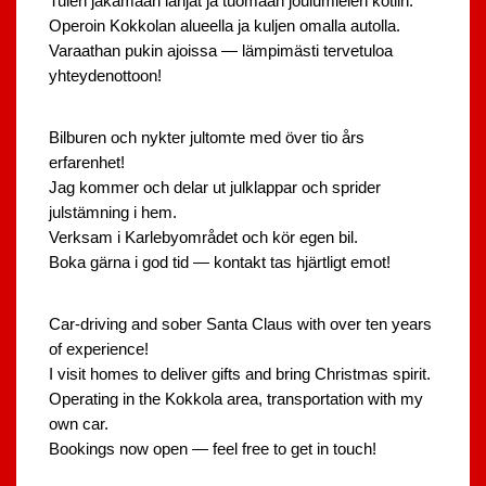
Tulen jakamaan lahjat ja tuomaan joulumielen kotiin.
Operoin
Kokkolan alueella
ja kuljen omalla autolla.
Varaathan pukin ajoissa — lämpimästi tervetuloa
yhteydenottoon!
Bilburen och nykter jultomte med över tio års
erfarenhet!
Jag kommer och delar ut julklappar och sprider
julstämning i hem.
Verksam i
Karlebyområdet
och kör egen bil.
Boka gärna i god tid — kontakt tas hjärtligt emot!
Car-driving and sober Santa Claus with over ten years
of experience!
I visit homes to deliver gifts and bring Christmas spirit.
Operating in the Kokkola area, transportation with my
own car.
Bookings now open — feel free to get in touch!