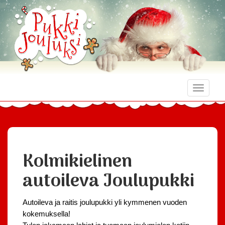
Toggle
naviga
Kolmikielinen
autoileva Joulupukki
Autoileva ja raitis joulupukki yli kymmenen vuoden
kokemuksella!