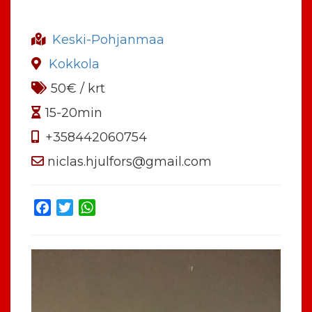
Keski-Pohjanmaa
Kokkola
50€ / krt
15-20min
+358442060754
niclas.hjulfors@gmail.com
Facebook
Twitter
WhatsApp