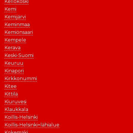
Kellokoski
Kemi
Kemijärvi
Keminmaa
Kemiönsaari
Kempele
Kerava
Keski-Suomi
Keuruu
Kinapori
Kirkkonummi
Kitee
Kittilä
Kiuruvesi
Klaukkala
Koillis-Helsinki
Koillis-Helsinki+lähialue
Kokemäki