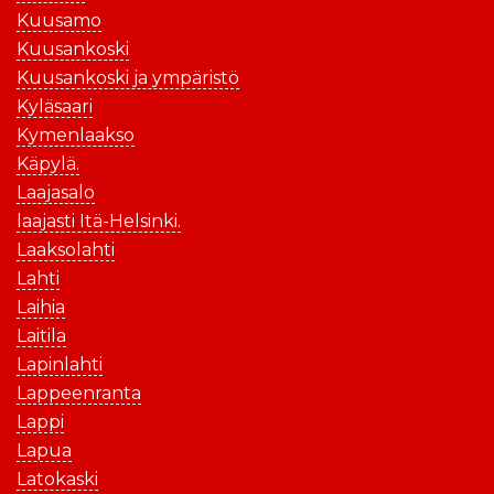
Kuusamo
Kuusankoski
Kuusankoski ja ympäristö
Kyläsaari
Kymenlaakso
Käpylä.
Laajasalo
laajasti Itä-Helsinki.
Laaksolahti
Lahti
Laihia
Laitila
Lapinlahti
Lappeenranta
Lappi
Lapua
Latokaski