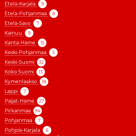
Etelä-Karjala
9
Etelä-Pohjanmaa
8
Etelä-Savo
7
Kainuu
9
Kanta-Häme
15
Keski-Pohjanmaa
5
Keski-Suomi
32
Koko Suomi
13
Kymenlaakso
18
Lappi
7
Päijät-Häme
27
Pirkanmaa
94
Pohjanmaa
7
Pohjois-Karjala
6