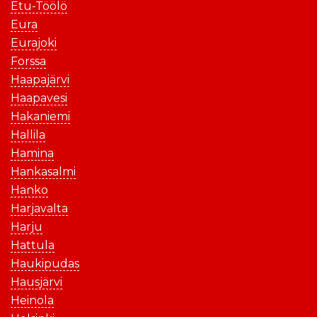
Etu-Töölö
Eura
Eurajoki
Forssa
Haapajärvi
Haapavesi
Hakaniemi
Hallila
Hamina
Hankasalmi
Hanko
Harjavalta
Harju
Hattula
Haukipudas
Hausjärvi
Heinola