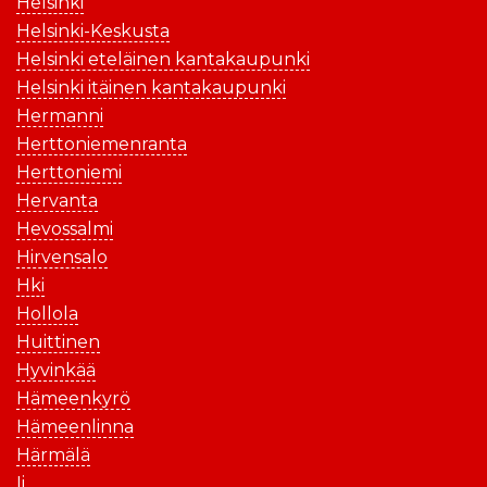
Helsinki
Helsinki-Keskusta
Helsinki eteläinen kantakaupunki
Helsinki itäinen kantakaupunki
Hermanni
Herttoniemenranta
Herttoniemi
Hervanta
Hevossalmi
Hirvensalo
Hki
Hollola
Huittinen
Hyvinkää
Hämeenkyrö
Hämeenlinna
Härmälä
Ii