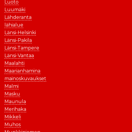
Luoto
Luumäki
Lähderanta
lähialue
Länsi-Helsinki
Länsi-Pakila
Länsi-Tampere
Länsi-Vantaa
Maalahti
Maarianhamina
mainoskuvaukset
Malmi
Masku
Maunula
Merihaka
Mikkeli
Muhos