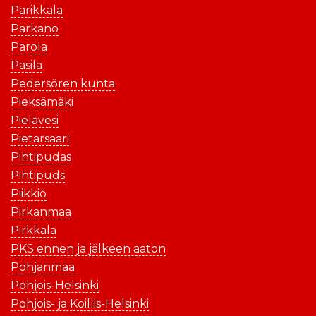
Parikkala
Parkano
Parola
Pasila
Pedersören kunta
Pieksämäki
Pielavesi
Pietarsaari
Pihtipudas
Pihtipuds
Piikkiö
Pirkanmaa
Pirkkala
PKS ennen ja jälkeen aaton
Pohjanmaa
Pohjois-Helsinki
Pohjois- ja Koillis-Helsinki