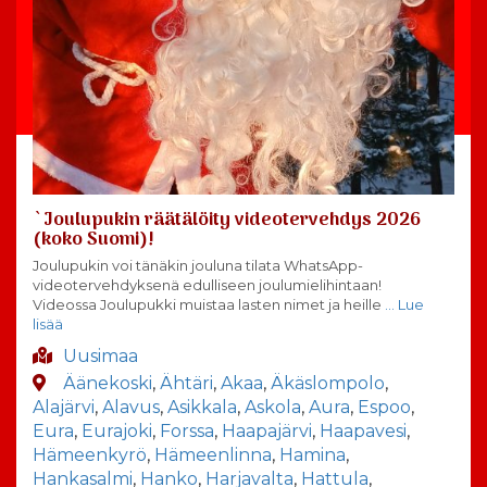
`Joulupukin räätälöity videotervehdys 2026
(koko Suomi)!
Joulupukin voi tänäkin jouluna tilata WhatsApp-
videotervehdyksenä edulliseen joulumielihintaan!
Videossa Joulupukki muistaa lasten nimet ja heille
… Lue
lisää
Uusimaa
Äänekoski
,
Ähtäri
,
Akaa
,
Äkäslompolo
,
Alajärvi
,
Alavus
,
Asikkala
,
Askola
,
Aura
,
Espoo
,
Eura
,
Eurajoki
,
Forssa
,
Haapajärvi
,
Haapavesi
,
Hämeenkyrö
,
Hämeenlinna
,
Hamina
,
Hankasalmi
,
Hanko
,
Harjavalta
,
Hattula
,