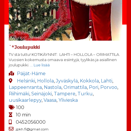
`*Joulupukki
TV:stä tuttu! KOTIKÄYNNIT: LAHTI – HOLLOLA – ORIMATTILA.
Vuosien kokemusta omaava esiintyjä, tyylikäs ja asiallinen
joulupukki.
… Lue lisää
Päijät-Häme
Helsinki
,
Hollola
,
Jyväskylä
,
Kokkola
,
Lahti
,
Lappeenranta
,
Nastola
,
Orimattila
,
Pori
,
Porvoo
,
Riihimäki
,
Seinäjoki
,
Tampere
,
Turku
,
uusikaarlepyy
,
Vaasa
,
Ylivieska
100
10 min
0452056000
jpkh.fi@gmail.com