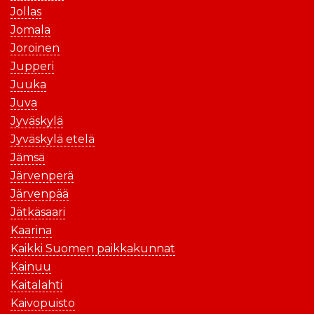
Jollas
Jomala
Joroinen
Jupperi
Juuka
Juva
Jyväskylä
Jyväskylä etelä
Jämsä
Järvenperä
Järvenpää
Jätkäsaari
Kaarina
Kaikki Suomen paikkakunnat
Kainuu
Kaitalahti
Kaivopuisto