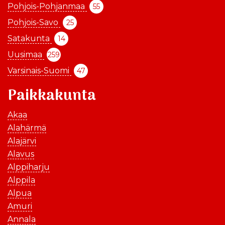
Pohjois-Pohjanmaa
55
Pohjois-Savo
25
Satakunta
14
Uusimaa
259
Varsinais-Suomi
47
Paikkakunta
Akaa
Alahärmä
Alajärvi
Alavus
Alppiharju
Alppila
Alpua
Amuri
Annala