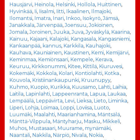
Hausjärvi
,
Heinola
,
Helsinki
,
Hollola
,
Huittinen
,
Hyvinkää
,
Ii
,
Iisalmi
,
Iitti
,
Ikaalinen
,
Ilmajoki
,
Ilomantsi
,
Imatra
,
Inari
,
Inkoo
,
Isokyrö
,
Jämsä
,
Janakkala
,
Järvenpää
,
Joensuu
,
Jokioinen
,
Jomala
,
Joroinen
,
Juuka
,
Juva
,
Jyväskylä
,
Kaarina
,
Kainuu
,
Kajaani
,
Kalajoki
,
Kangasala
,
Kangasniemi
,
Kankaanpää
,
kannus
,
Karkkila
,
Kauhajoki
,
Kauhava
,
Kauniainen
,
Kaustinen
,
Kemi
,
Kemijärvi
,
Keminmaa
,
Kemiönsaari
,
Kempele
,
Kerava
,
Keuruu
,
Kirkkonummi
,
Kitee
,
Kittilä
,
Kiuruvesi
,
Kokemäki
,
Kokkola
,
Kolari
,
Kontiolahti
,
Kotka.
,
Kouvola
,
Kristiinankaupunki
,
Kruunupyy
,
Kuhmo
,
Kuopio
,
Kurikka
,
Kuusamo
,
Lahti
,
Laihia
,
Laitila
,
Lapinlahti
,
Lappeenranta
,
Lapua
,
Laukaa
,
Lempäälä
,
Leppävirta
,
Levi
,
Lieksa
,
Lieto
,
Liminka
,
Liperi
,
Lohja
,
Loimaa
,
Loppi
,
Loviisa
,
Luoto
,
Luumäki
,
Maalahti
,
Maarianhamina
,
Mäntsälä
,
Mänttä-Vilppula
,
Mäntyharju
,
Masku
,
Mikkeli
,
Muhos
,
Mustasaari
,
Muurame
,
mynämäki
,
Naantali
,
Nakkila
,
Närpiö
,
Nivala
,
Nokia
,