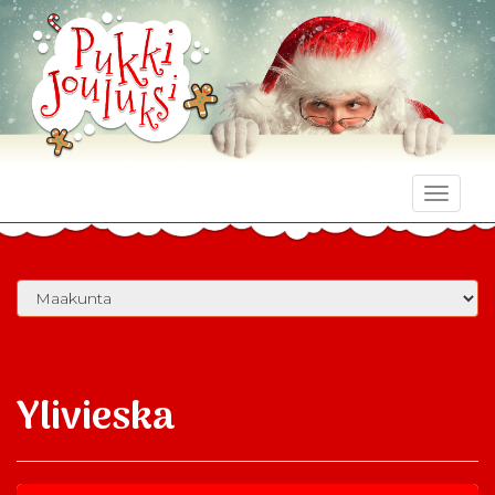
Toggle
naviga
Ylivieska