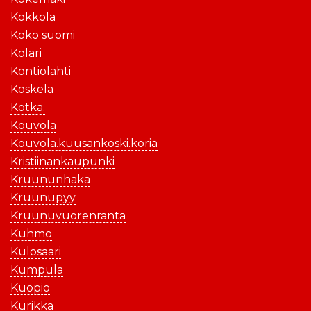
Kokkola
Koko suomi
Kolari
Kontiolahti
Koskela
Kotka.
Kouvola
Kouvola.kuusankoski.koria
Kristiinankaupunki
Kruununhaka
Kruunupyy
Kruunuvuorenranta
Kuhmo
Kulosaari
Kumpula
Kuopio
Kurikka