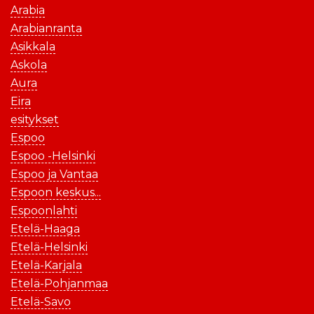
Arabia
Arabianranta
Asikkala
Askola
Aura
Eira
esitykset
Espoo
Espoo -Helsinki
Espoo ja Vantaa
Espoon keskus...
Espoonlahti
Etelä-Haaga
Etelä-Helsinki
Etelä-Karjala
Etelä-Pohjanmaa
Etelä-Savo