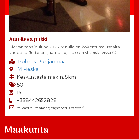
Autoileva pukki
Kierrän taas jouluna 2025! Minulla on kokemusta usealta
vuodelta. Juttelen, jaan lahjoja ja olen yhteiskuvissa 🙂
Pohjois-Pohjanmaa
Ylivieska
Keskustasta max n. 5km
50
15
+358442652828
mikael.huhtakangas@opetus.espoo.fi
Maakunta