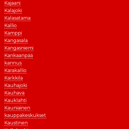
Kajaani
Kalajoki
Kalasatama
Kallio
Kamppi
Kangasala
Kangasniemi
Kankaanpää
kannus
Karakallio
Karkkila
Kauhajoki
Kauhava
Kauklahti
Kauniainen
kauppakeskukset
Kaustinen