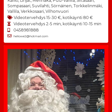
Kallio, Linjat, Merihaka, Puu-Vallila, Siltasaari,
Sompasaari, Suvilahti, Sörnäinen, Torkkelinmäki,
Vallila, Verkkosaari, Vilhonvuori
Videotervehdys 15-30 €, kotikäynti 80 €
Videotervehdys 2-5 min, kotikäynti 10-15 min
0458981888
hellowe2@hotmail.com