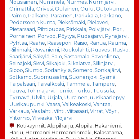
Nousiainen
,
Nummela
,
Nurmes
,
Nurmijärvi
,
Orimattila
,
Orivesi
,
Oulainen
,
Oulu
,
Outokumpu
,
Paimio
,
Pälkäne
,
Parainen
,
Parikkala
,
Parkano
,
Pedersören kunta
,
Pieksämäki
,
Pielavesi
,
Pietarsaari
,
Pihtipudas
,
Pirkkala
,
Polvijärvi
,
Pori
,
Pornainen
,
Porvoo
,
Pöytyä
,
Pudasjärvi
,
Pyhäjärvi
,
Pyhtää
,
Raahe
,
Raasepori
,
Raisio
,
Ranua
,
Rauma
,
Riihimäki
,
Rovaniemi
,
Ruokolahti
,
Ruovesi
,
Rusko
,
Saarijärvi
,
Säkylä
,
Salo
,
Sastamala
,
Savonlinna
,
Seinäjoki
,
Sievi
,
Siikajoki
,
Siikalatva
,
Siilinjärvi
,
Sipoo
,
Siuntio
,
Sodankylä
,
Somero
,
Sonkajärvi
,
Sotkamo
,
Suomussalmi
,
Suonenjoki
,
Sysmä
,
Taipalsaari
,
Taivalkoski
,
Tammela
,
Tampere
,
Teuva
,
Tohmajärvi
,
Tornio
,
Turku
,
Tuusula
,
Tyrnävä
,
Ulvila
,
Urjala
,
Uurainen
,
uusikaarlepyy
,
Uusikaupunki
,
Vaasa
,
Valkeakoski
,
Vantaa
,
Varkaus
,
Vesilahti
,
Vihti
,
Viitasaari
,
Virrat
,
Vöyri
,
Ylitornio
,
Ylivieska
,
Ylöjärvi
Kotikäynnit: Alppiharju, Alppila, Hakaniemi,
Harju, Hermanni Hermanninmäki, Kalasatama,