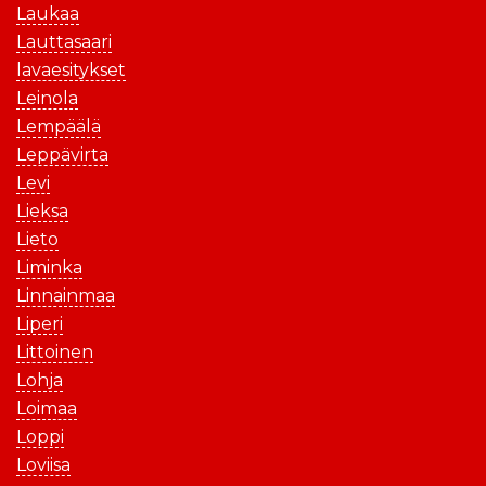
Laukaa
Lauttasaari
lavaesitykset
Leinola
Lempäälä
Leppävirta
Levi
Lieksa
Lieto
Liminka
Linnainmaa
Liperi
Littoinen
Lohja
Loimaa
Loppi
Loviisa