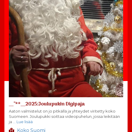
__”**__2025:Joulupukin Digipaja
Aaton valmistelut on jo pitkällä ja yhteydet viritetty koko
Suomeen. Joulupukki soittaa videopuhelun, jossa leikitään
ja
… Lue lisää
Koko Suomi