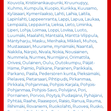
Kouvola
,
Kristiinankaupunki
,
Kruunupyy
,
Kuhmo
,
Kumpula
,
Kuopio
,
Kurikka
,
Kuusamo
,
Kyläsaari
,
Kymenlaakso
,
Lahti
,
Laihia
,
Laitila
,
Lapinlahti
,
Lappeenranta
,
Lappi
,
Lapua
,
Laukaa
,
Lempäälä
,
Leppävirta
,
Lieksa
,
Lieto
,
Liminka
,
Liperi
,
Lohja
,
Loimaa
,
Loppi
,
Loviisa
,
Luoto
,
Luumäki
,
Maalahti
,
Mäntsälä
,
Mänttä-Vilppula
,
Mäntyharju
,
Masku
,
Merihaka
,
Mikkeli
,
Muhos
,
Mustaasaari
,
Muurame
,
mynämäki
,
Naantali
,
Nakkila
,
Närpiö
,
Nivala
,
Nokia
,
Nousiainen
,
Nummela
,
Nurmes
,
Nurmijärvi
,
Orimattila
,
Orivesi
,
Oulainen
,
Oulu
,
Outokumpu
,
Päijät-
Häme
,
Paimio
,
Pälkäne
,
Parainen
,
Parikkala
,
Parkano
,
Pasila
,
Pedersören kunta
,
Pieksämäki
,
Pielavesi
,
Pietarsaari
,
Pihtipuds
,
Pirkanmaa
,
Pirkkala
,
Pohjanmaa
,
Pohjois-Karjala
,
Pohjois-
Pohjanmaa
,
Pohjois-Savo
,
Polvijärvi
,
Pori
,
Pornainen
,
Porvoo
,
Pöytyä
,
Pudasjärvi
,
Pyhäjärvi
,
Pyhtää
,
Raahe
,
Raasepori
,
Raisio
,
Ranua
,
Rauma
,
Riihimäki
,
Rovaniemi
,
Ruokolahti
,
Ruovesi
,
Rusko
,