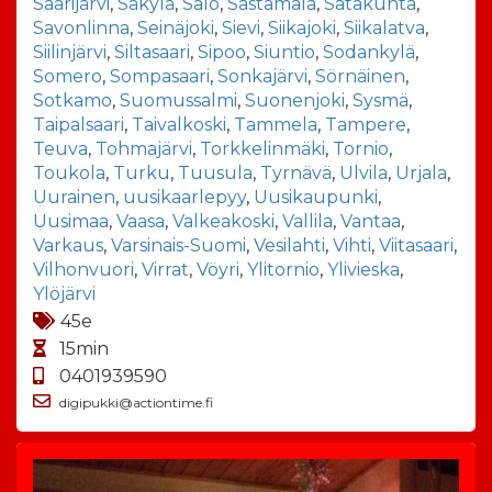
Saarijärvi
,
Säkylä
,
Salo
,
Sastamala
,
Satakunta
,
Savonlinna
,
Seinäjoki
,
Sievi
,
Siikajoki
,
Siikalatva
,
Siilinjärvi
,
Siltasaari
,
Sipoo
,
Siuntio
,
Sodankylä
,
Somero
,
Sompasaari
,
Sonkajärvi
,
Sörnäinen
,
Sotkamo
,
Suomussalmi
,
Suonenjoki
,
Sysmä
,
Taipalsaari
,
Taivalkoski
,
Tammela
,
Tampere
,
Teuva
,
Tohmajärvi
,
Torkkelinmäki
,
Tornio
,
Toukola
,
Turku
,
Tuusula
,
Tyrnävä
,
Ulvila
,
Urjala
,
Uurainen
,
uusikaarlepyy
,
Uusikaupunki
,
Uusimaa
,
Vaasa
,
Valkeakoski
,
Vallila
,
Vantaa
,
Varkaus
,
Varsinais-Suomi
,
Vesilahti
,
Vihti
,
Viitasaari
,
Vilhonvuori
,
Virrat
,
Vöyri
,
Ylitornio
,
Ylivieska
,
Ylöjärvi
45e
15min
0401939590
digipukki@actiontime.fi