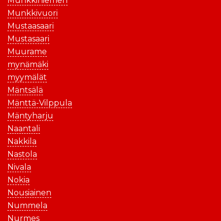
Munkkiniemen
Munkkivuori
Mustaasaari
Mustasaari
Muurame
mynämäki
myymälät
Mäntsälä
Mänttä-Vilppula
Mäntyharju
Naantali
Nakkila
Nastola
Nivala
Nokia
Nousiainen
Nummela
Nurmes