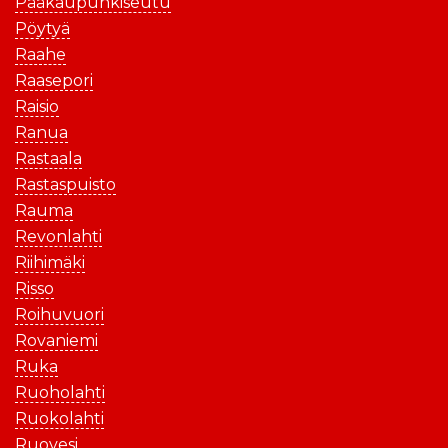
Pääkaupunkiseutu
Pöytyä
Raahe
Raasepori
Raisio
Ranua
Rastaala
Rastaspuisto
Rauma
Revonlahti
Riihimäki
Risso
Roihuvuori
Rovaniemi
Ruka
Ruoholahti
Ruokolahti
Ruovesi