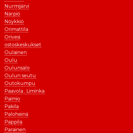
Nurmijärvi
Närpiö
Nöykkiö
Orimattila
Orivesi
ostoskeskukset
Oulainen
Oulu
Oulunsalo
Oulun seutu
Outokumpu
Paavola . Liminka
Paimio
Pakila
Paloheinä
Pappila
Parainen