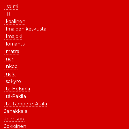
Iisalmi
Iitti
Ikaalinen
Ilmajoen keskusta
Ilmajoki
Ilomantsi
Imatra
Inari
Inkoo
Irjala
Isokyrö
Itä-Helsinki
Itä-Pakila
Itä-Tampere: Atala
Janakkala
Joensuu
Jokioinen