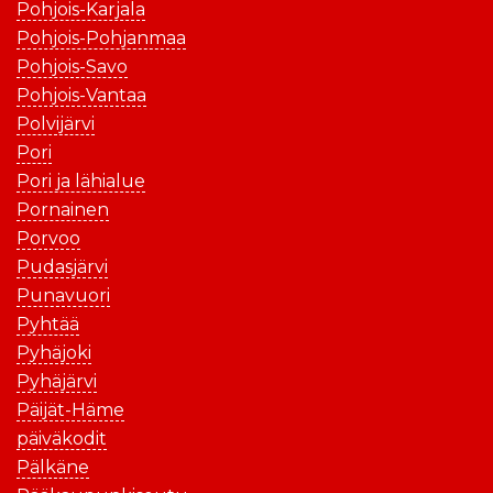
Pohjois-Karjala
Pohjois-Pohjanmaa
Pohjois-Savo
Pohjois-Vantaa
Polvijärvi
Pori
Pori ja lähialue
Pornainen
Porvoo
Pudasjärvi
Punavuori
Pyhtää
Pyhäjoki
Pyhäjärvi
Päijät-Häme
päiväkodit
Pälkäne