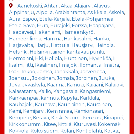
Äänekoski
,
Ähtäri
,
Akaa
,
Alajärvi
,
Alavus
,
Alppiharju
,
Alppila
,
Arabianranta
,
Asikkala
,
Askola
,
Aura
,
Espoo
,
Etelä-Karjala
,
Etelä-Pohjanmaa
,
Etelä-Savo
,
Eura
,
Eurajoki
,
Forssa
,
Haapajärvi
,
Haapavesi
,
Hakaniemi
,
Hämeenkyrö
,
Hämeenlinna
,
Hamina
,
Hankasalmi
,
Hanko
,
Harjavalta
,
Harju
,
Hattula
,
Hausjärvi
,
Heinola
,
Helsinki
,
Helsinki itäinen kantakaupunki
,
Hermanni
,
Hki
,
Hollola
,
Huittinen
,
Hyvinkää
,
Ii
,
Iisalmi
,
Iitti
,
Ikaalinen
,
Ilmajoki
,
Ilomantsi
,
Imatra
,
Inari
,
Inkoo
,
Jämsä
,
Janakkala
,
Järvenpää
,
Joensuu
,
Jokioinen
,
Jomala
,
Joroinen
,
Juuka
,
Juva
,
Jyväskylä
,
Kaarina
,
Kainuu
,
Kajaani
,
Kalajoki
,
Kalasatama
,
Kallio
,
Kangasala
,
Kangasniemi
,
Kankaanpää
,
kannus
,
Käpylä.
,
Karkkila
,
Kauhajoki
,
Kauhava
,
Kauniainen
,
Kaustinen
,
Kemi
,
Kemijärvi
,
Keminmaa
,
Kemiönsaari
,
Kempele
,
Kerava
,
Keski-Suomi
,
Keuruu
,
Kinapori
,
Kirkkonummi
,
Kitee
,
Kittilä
,
Kiuruvesi
,
Kokemäki
,
Kokkola
,
Koko suomi
,
Kolari
,
Kontiolahti
,
Kotka.
,