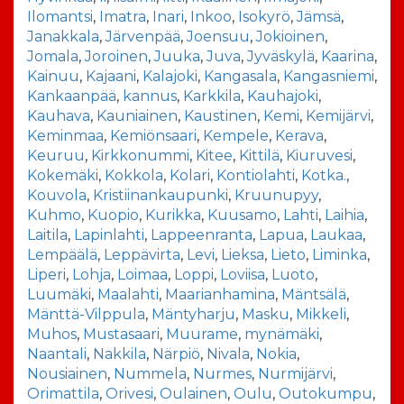
Ilomantsi
,
Imatra
,
Inari
,
Inkoo
,
Isokyrö
,
Jämsä
,
Janakkala
,
Järvenpää
,
Joensuu
,
Jokioinen
,
Jomala
,
Joroinen
,
Juuka
,
Juva
,
Jyväskylä
,
Kaarina
,
Kainuu
,
Kajaani
,
Kalajoki
,
Kangasala
,
Kangasniemi
,
Kankaanpää
,
kannus
,
Karkkila
,
Kauhajoki
,
Kauhava
,
Kauniainen
,
Kaustinen
,
Kemi
,
Kemijärvi
,
Keminmaa
,
Kemiönsaari
,
Kempele
,
Kerava
,
Keuruu
,
Kirkkonummi
,
Kitee
,
Kittilä
,
Kiuruvesi
,
Kokemäki
,
Kokkola
,
Kolari
,
Kontiolahti
,
Kotka.
,
Kouvola
,
Kristiinankaupunki
,
Kruunupyy
,
Kuhmo
,
Kuopio
,
Kurikka
,
Kuusamo
,
Lahti
,
Laihia
,
Laitila
,
Lapinlahti
,
Lappeenranta
,
Lapua
,
Laukaa
,
Lempäälä
,
Leppävirta
,
Levi
,
Lieksa
,
Lieto
,
Liminka
,
Liperi
,
Lohja
,
Loimaa
,
Loppi
,
Loviisa
,
Luoto
,
Luumäki
,
Maalahti
,
Maarianhamina
,
Mäntsälä
,
Mänttä-Vilppula
,
Mäntyharju
,
Masku
,
Mikkeli
,
Muhos
,
Mustasaari
,
Muurame
,
mynämäki
,
Naantali
,
Nakkila
,
Närpiö
,
Nivala
,
Nokia
,
Nousiainen
,
Nummela
,
Nurmes
,
Nurmijärvi
,
Orimattila
,
Orivesi
,
Oulainen
,
Oulu
,
Outokumpu
,