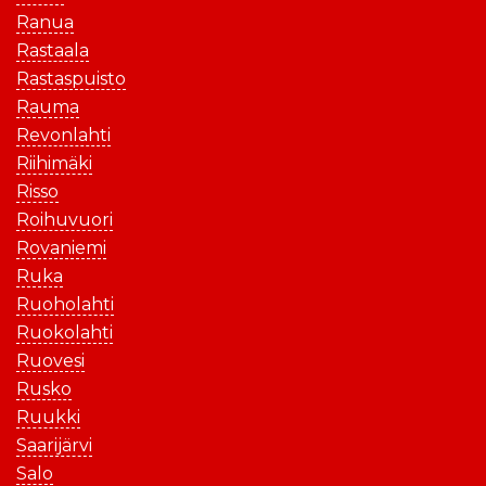
Ranua
Rastaala
Rastaspuisto
Rauma
Revonlahti
Riihimäki
Risso
Roihuvuori
Rovaniemi
Ruka
Ruoholahti
Ruokolahti
Ruovesi
Rusko
Ruukki
Saarijärvi
Salo