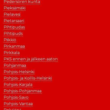
Pedersören kunta
Pieksämäki
Pielavesi
Pietarsaari
Pihtipudas
Pihtipuds
Piikkiö
Pirkanmaa
Pirkkala
PKS ennen ja jälkeen aaton
Pohjanmaa
Pohjois-Helsinki
Pohjois- ja Koillis-Helsinki
Pohjois-Karjala
Pohjois-Pohjanmaa
Pohjois-Savo
Pohjois-Vantaa