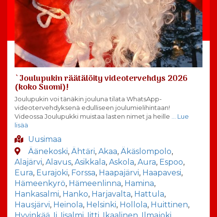
`Joulupukin räätälöity videotervehdys 2026
(koko Suomi)!
Joulupukin voi tänäkin jouluna tilata WhatsApp-
videotervehdyksenä edulliseen joulumielihintaan!
Videossa Joulupukki muistaa lasten nimet ja heille
… Lue
lisää
Uusimaa
Äänekoski
,
Ähtäri
,
Akaa
,
Äkäslompolo
,
Alajärvi
,
Alavus
,
Asikkala
,
Askola
,
Aura
,
Espoo
,
Eura
,
Eurajoki
,
Forssa
,
Haapajärvi
,
Haapavesi
,
Hämeenkyrö
,
Hämeenlinna
,
Hamina
,
Hankasalmi
,
Hanko
,
Harjavalta
,
Hattula
,
Hausjärvi
,
Heinola
,
Helsinki
,
Hollola
,
Huittinen
,
Hyvinkää
,
Ii
,
Iisalmi
,
Iitti
,
Ikaalinen
,
Ilmajoki
,