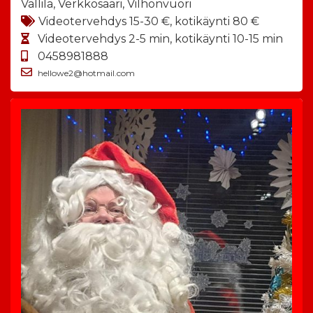
Vallila, Verkkosaari, Vilhonvuori
Videotervehdys 15-30 €, kotikäynti 80 €
Videotervehdys 2-5 min, kotikäynti 10-15 min
0458981888
hellowe2@hotmail.com