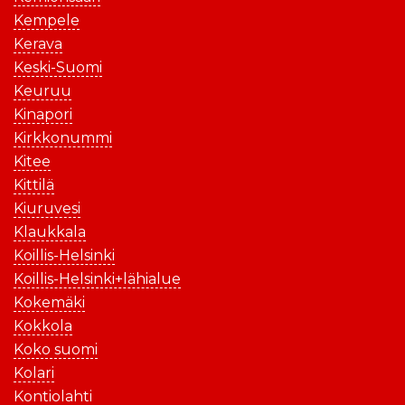
Kempele
Kerava
Keski-Suomi
Keuruu
Kinapori
Kirkkonummi
Kitee
Kittilä
Kiuruvesi
Klaukkala
Koillis-Helsinki
Koillis-Helsinki+lähialue
Kokemäki
Kokkola
Koko suomi
Kolari
Kontiolahti