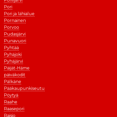
Polvijärvi
Pori
Pori ja lähialue
Pornainen
Porvoo
Pudasjärvi
Punavuori
Pyhtää
Pyhäjoki
Pyhäjärvi
Päijät-Häme
päiväkodit
Pälkäne
Pääkaupunkiseutu
Pöytyä
Raahe
Raasepori
Raisio