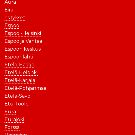
Aura
Eira
esitykset
Espoo
Espoo -Helsinki
Espoo ja Vantaa
Espoon keskus...
Espoonlahti
Etelä-Haaga
Etelä-Helsinki
Etelä-Karjala
Etelä-Pohjanmaa
Etelä-Savo
Etu-Töölö
Eura
Eurajoki
Forssa