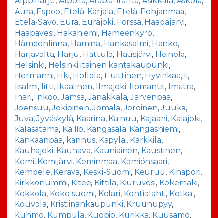
Alppiharju
,
Alppila
,
Arabianranta
,
Asikkala
,
Askola
,
Aura
,
Espoo
,
Etelä-Karjala
,
Etelä-Pohjanmaa
,
Etelä-Savo
,
Eura
,
Eurajoki
,
Forssa
,
Haapajärvi
,
Haapavesi
,
Hakaniemi
,
Hämeenkyrö
,
Hämeenlinna
,
Hamina
,
Hankasalmi
,
Hanko
,
Harjavalta
,
Harju
,
Hattula
,
Hausjärvi
,
Heinola
,
Helsinki
,
Helsinki itäinen kantakaupunki
,
Hermanni
,
Hki
,
Hollola
,
Huittinen
,
Hyvinkää
,
Ii
,
Iisalmi
,
Iitti
,
Ikaalinen
,
Ilmajoki
,
Ilomantsi
,
Imatra
,
Inari
,
Inkoo
,
Jämsä
,
Janakkala
,
Järvenpää
,
Joensuu
,
Jokioinen
,
Jomala
,
Joroinen
,
Juuka
,
Juva
,
Jyväskylä
,
Kaarina
,
Kainuu
,
Kajaani
,
Kalajoki
,
Kalasatama
,
Kallio
,
Kangasala
,
Kangasniemi
,
Kankaanpää
,
kannus
,
Käpylä.
,
Karkkila
,
Kauhajoki
,
Kauhava
,
Kauniainen
,
Kaustinen
,
Kemi
,
Kemijärvi
,
Keminmaa
,
Kemiönsaari
,
Kempele
,
Kerava
,
Keski-Suomi
,
Keuruu
,
Kinapori
,
Kirkkonummi
,
Kitee
,
Kittilä
,
Kiuruvesi
,
Kokemäki
,
Kokkola
,
Koko suomi
,
Kolari
,
Kontiolahti
,
Kotka.
,
Kouvola
,
Kristiinankaupunki
,
Kruunupyy
,
Kuhmo
,
Kumpula
,
Kuopio
,
Kurikka
,
Kuusamo
,