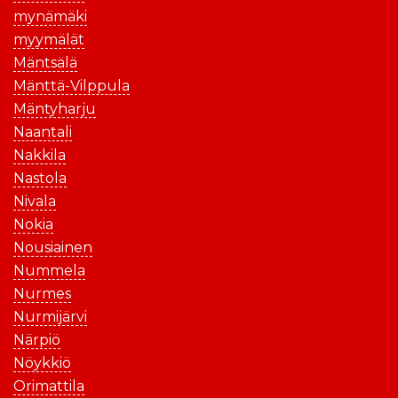
mynämäki
myymälät
Mäntsälä
Mänttä-Vilppula
Mäntyharju
Naantali
Nakkila
Nastola
Nivala
Nokia
Nousiainen
Nummela
Nurmes
Nurmijärvi
Närpiö
Nöykkiö
Orimattila