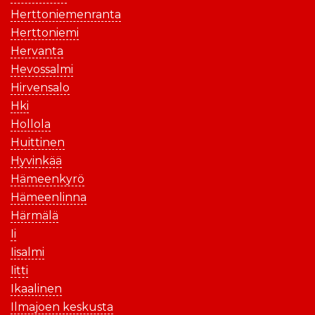
Herttoniemenranta
Herttoniemi
Hervanta
Hevossalmi
Hirvensalo
Hki
Hollola
Huittinen
Hyvinkää
Hämeenkyrö
Hämeenlinna
Härmälä
Ii
Iisalmi
Iitti
Ikaalinen
Ilmajoen keskusta