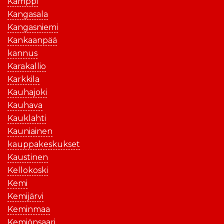
Kamppi
Kangasala
Kangasniemi
Kankaanpää
kannus
Karakallio
Karkkila
Kauhajoki
Kauhava
Kauklahti
Kauniainen
kauppakeskukset
Kaustinen
Kellokoski
Kemi
Kemijärvi
Keminmaa
Kemiönsaari