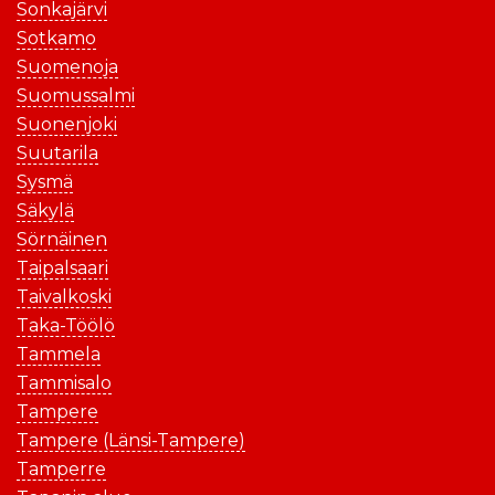
Sonkajärvi
Sotkamo
Suomenoja
Suomussalmi
Suonenjoki
Suutarila
Sysmä
Säkylä
Sörnäinen
Taipalsaari
Taivalkoski
Taka-Töölö
Tammela
Tammisalo
Tampere
Tampere (Länsi-Tampere)
Tamperre