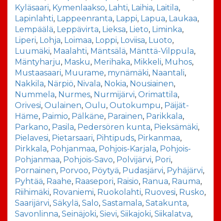
Kyläsaari
,
Kymenlaakso
,
Lahti
,
Laihia
,
Laitila
,
Lapinlahti
,
Lappeenranta
,
Lappi
,
Lapua
,
Laukaa
,
Lempäälä
,
Leppävirta
,
Lieksa
,
Lieto
,
Liminka
,
Liperi
,
Lohja
,
Loimaa
,
Loppi
,
Loviisa
,
Luoto
,
Luumäki
,
Maalahti
,
Mäntsälä
,
Mänttä-Vilppula
,
Mäntyharju
,
Masku
,
Merihaka
,
Mikkeli
,
Muhos
,
Mustaasaari
,
Muurame
,
mynämäki
,
Naantali
,
Nakkila
,
Närpiö
,
Nivala
,
Nokia
,
Nousiainen
,
Nummela
,
Nurmes
,
Nurmijärvi
,
Orimattila
,
Orivesi
,
Oulainen
,
Oulu
,
Outokumpu
,
Päijät-
Häme
,
Paimio
,
Pälkäne
,
Parainen
,
Parikkala
,
Parkano
,
Pasila
,
Pedersören kunta
,
Pieksämäki
,
Pielavesi
,
Pietarsaari
,
Pihtipuds
,
Pirkanmaa
,
Pirkkala
,
Pohjanmaa
,
Pohjois-Karjala
,
Pohjois-
Pohjanmaa
,
Pohjois-Savo
,
Polvijärvi
,
Pori
,
Pornainen
,
Porvoo
,
Pöytyä
,
Pudasjärvi
,
Pyhäjärvi
,
Pyhtää
,
Raahe
,
Raasepori
,
Raisio
,
Ranua
,
Rauma
,
Riihimäki
,
Rovaniemi
,
Ruokolahti
,
Ruovesi
,
Rusko
,
Saarijärvi
,
Säkylä
,
Salo
,
Sastamala
,
Satakunta
,
Savonlinna
,
Seinäjoki
,
Sievi
,
Siikajoki
,
Siikalatva
,