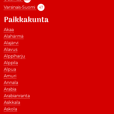
Varsinais-Suomi
47
Paikkakunta
Akaa
Alahärmä
Alajärvi
Alavus
Alppiharju
Alppila
Alpua
Amuri
Annala
Arabia
Arabianranta
Asikkala
Askola