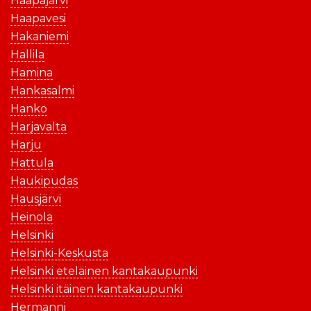
Haapajärvi
Haapavesi
Hakaniemi
Hallila
Hamina
Hankasalmi
Hanko
Harjavalta
Harju
Hattula
Haukipudas
Hausjärvi
Heinola
Helsinki
Helsinki-Keskusta
Helsinki eteläinen kantakaupunki
Helsinki itäinen kantakaupunki
Hermanni