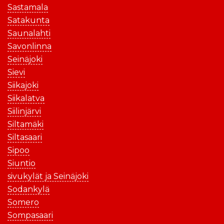
Sastamala
Satakunta
Saunalahti
Savonlinna
Seinäjoki
Sievi
Siikajoki
Siikalatva
Siilinjärvi
Siltamäki
Siltasaari
Sipoo
Siuntio
sivukylät ja Seinäjoki
Sodankylä
Somero
Sompasaari