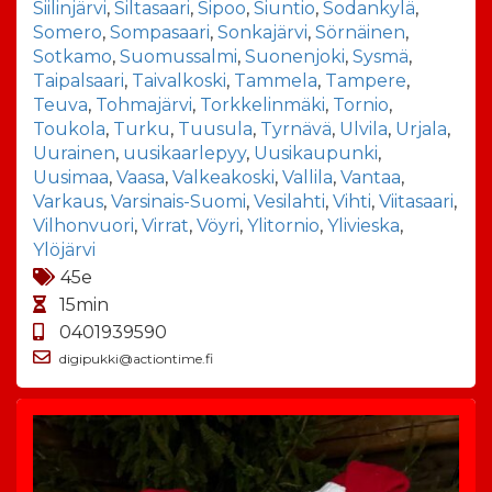
Siilinjärvi
,
Siltasaari
,
Sipoo
,
Siuntio
,
Sodankylä
,
Somero
,
Sompasaari
,
Sonkajärvi
,
Sörnäinen
,
Sotkamo
,
Suomussalmi
,
Suonenjoki
,
Sysmä
,
Taipalsaari
,
Taivalkoski
,
Tammela
,
Tampere
,
Teuva
,
Tohmajärvi
,
Torkkelinmäki
,
Tornio
,
Toukola
,
Turku
,
Tuusula
,
Tyrnävä
,
Ulvila
,
Urjala
,
Uurainen
,
uusikaarlepyy
,
Uusikaupunki
,
Uusimaa
,
Vaasa
,
Valkeakoski
,
Vallila
,
Vantaa
,
Varkaus
,
Varsinais-Suomi
,
Vesilahti
,
Vihti
,
Viitasaari
,
Vilhonvuori
,
Virrat
,
Vöyri
,
Ylitornio
,
Ylivieska
,
Ylöjärvi
45e
15min
0401939590
digipukki@actiontime.fi