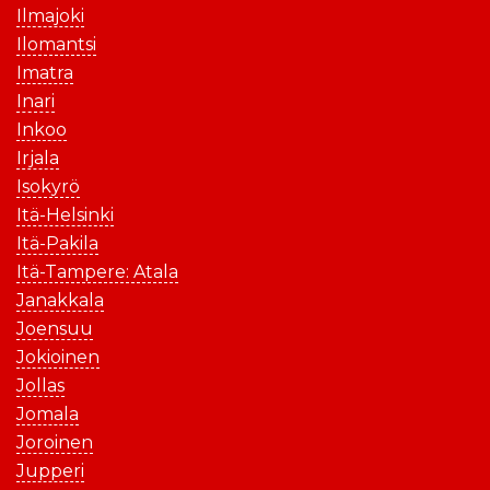
Ilmajoki
Ilomantsi
Imatra
Inari
Inkoo
Irjala
Isokyrö
Itä-Helsinki
Itä-Pakila
Itä-Tampere: Atala
Janakkala
Joensuu
Jokioinen
Jollas
Jomala
Joroinen
Jupperi