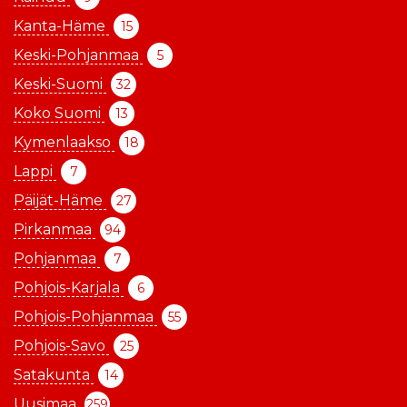
Kanta-Häme
15
Keski-Pohjanmaa
5
Keski-Suomi
32
Koko Suomi
13
Kymenlaakso
18
Lappi
7
Päijät-Häme
27
Pirkanmaa
94
Pohjanmaa
7
Pohjois-Karjala
6
Pohjois-Pohjanmaa
55
Pohjois-Savo
25
Satakunta
14
Uusimaa
259