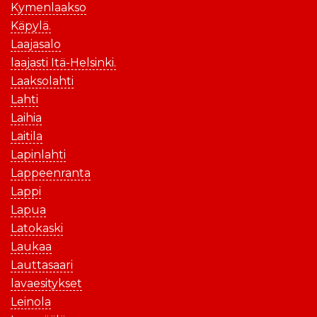
Kymenlaakso
Käpylä.
Laajasalo
laajasti Itä-Helsinki.
Laaksolahti
Lahti
Laihia
Laitila
Lapinlahti
Lappeenranta
Lappi
Lapua
Latokaski
Laukaa
Lauttasaari
lavaesitykset
Leinola