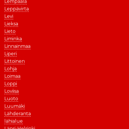
Lempäälä
Leppävirta
Levi
Lieksa
Lieto
Liminka
Linnainmaa
Liperi
Littoinen
Lohja
Loimaa
Loppi
Loviisa
Luoto
Luumäki
Lähderanta
lähialue
Länsi-Helsinki