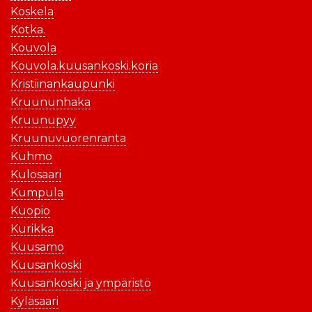
Koskela
Kotka.
Kouvola
Kouvola.kuusankoski.koria
Kristiinankaupunki
Kruununhaka
Kruunupyy
Kruunuvuorenranta
Kuhmo
Kulosaari
Kumpula
Kuopio
Kurikka
Kuusamo
Kuusankoski
Kuusankoski ja ympäristö
Kyläsaari