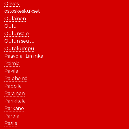
Orivesi
ostoskeskukset
Oulainen
Oulu
Oulunsalo
Oulun seutu
Outokumpu
Paavola . Liminka
Paimio
Pakila
Paloheinä
Pappila
Parainen
Parikkala
Parkano
Parola
Pasila