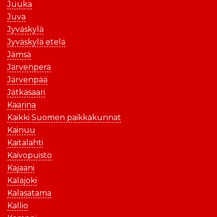
Juuka
Juva
Jyväskylä
Jyväskylä etelä
Jämsä
Järvenperä
Järvenpää
Jätkäsaari
Kaarina
Kaikki Suomen paikkakunnat
Kainuu
Kaitalahti
Kaivopuisto
Kajaani
Kalajoki
Kalasatama
Kallio