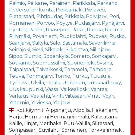
Paimio
,
Pälkäne
,
Parainen
,
Parikkala
,
Parkano
,
Pedersören kunta
,
Pieksämäki
,
Pielavesi
,
Pietarsaari
,
Pihtipudas
,
Pirkkala
,
Polvijärvi
,
Pori
,
Pornainen
,
Porvoo
,
Pöytyä
,
Pudasjärvi
,
Pyhäjärvi
,
Pyhtää
,
Raahe
,
Raasepori
,
Raisio
,
Ranua
,
Rauma
,
Riihimäki
,
Rovaniemi
,
Ruokolahti
,
Ruovesi
,
Rusko
,
Saarijärvi
,
Säkylä
,
Salo
,
Sastamala
,
Savonlinna
,
Seinäjoki
,
Sievi
,
Siikajoki
,
Siikalatva
,
Siilinjärvi
,
Sipoo
,
Siuntio
,
Sodankylä
,
Somero
,
Sonkajärvi
,
Sotkamo
,
Suomussalmi
,
Suonenjoki
,
Sysmä
,
Taipalsaari
,
Taivalkoski
,
Tammela
,
Tampere
,
Teuva
,
Tohmajärvi
,
Tornio
,
Turku
,
Tuusula
,
Tyrnävä
,
Ulvila
,
Urjala
,
Uurainen
,
uusikaarlepyy
,
Uusikaupunki
,
Vaasa
,
Valkeakoski
,
Vantaa
,
Varkaus
,
Vesilahti
,
Vihti
,
Viitasaari
,
Virrat
,
Vöyri
,
Ylitornio
,
Ylivieska
,
Ylöjärvi
Kotikäynnit: Alppiharju, Alppila, Hakaniemi,
Harju, Hermanni Hermanninmäki, Kalasatama,
Kallio, Linjat, Merihaka, Puu-Vallila, Siltasaari,
Sompasaari, Suvilahti, Sörnäinen, Torkkelinmäki,