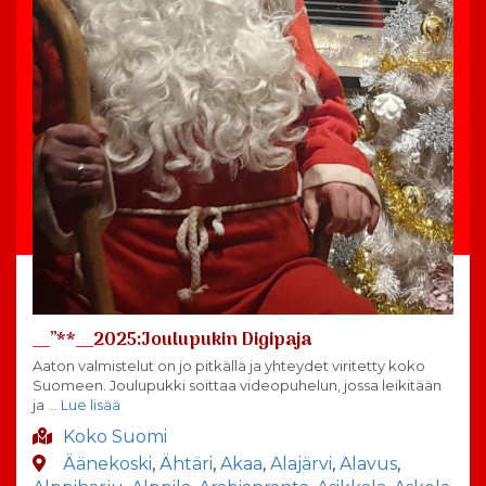
__”**__2025:Joulupukin Digipaja
Aaton valmistelut on jo pitkällä ja yhteydet viritetty koko
Suomeen. Joulupukki soittaa videopuhelun, jossa leikitään
ja
… Lue lisää
Koko Suomi
Äänekoski
,
Ähtäri
,
Akaa
,
Alajärvi
,
Alavus
,