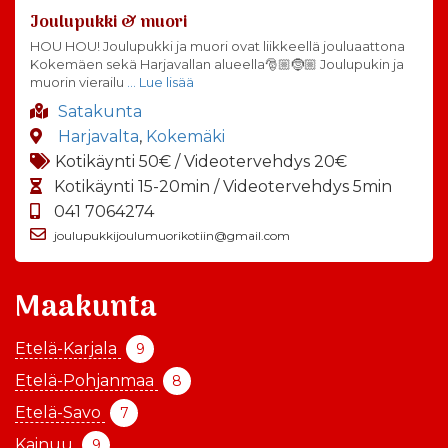
Joulupukki & muori
HOU HOU! Joulupukki ja muori ovat liikkeellä jouluaattona
Kokemäen sekä Harjavallan alueella🎅🏼🤶🏼 Joulupukin ja
muorin vierailu
… Lue lisää
Satakunta
Harjavalta
,
Kokemäki
Kotikäynti 50€ / Videotervehdys 20€
Kotikäynti 15-20min / Videotervehdys 5min
041 7064274
joulupukkijoulumuorikotiin@gmail.com
Maakunta
Etelä-Karjala
9
Etelä-Pohjanmaa
8
Etelä-Savo
7
Kainuu
9