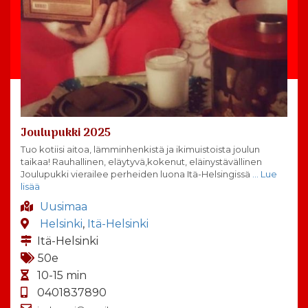
Joulupukki 2025
Tuo kotiisi aitoa, lämminhenkistä ja ikimuistoista joulun
taikaa! Rauhallinen, eläytyvä,kokenut, eläinystävällinen
Joulupukki vierailee perheiden luona Itä-Helsingissä
… Lue
lisää
Uusimaa
Helsinki
,
Itä-Helsinki
Itä-Helsinki
50e
10-15 min
0401837890