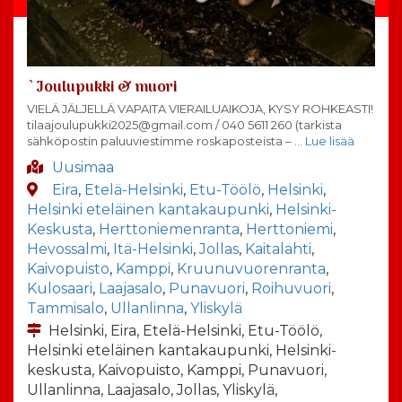
`Joulupukki & muori
VIELÄ JÄLJELLÄ VAPAITA VIERAILUAIKOJA, KYSY ROHKEASTI!
tilaajoulupukki2025@gmail.com / 040 5611 260 (tarkista
sähköpostin paluuviestimme roskaposteista –
… Lue lisää
Uusimaa
Eira
,
Etelä-Helsinki
,
Etu-Töölö
,
Helsinki
,
Helsinki eteläinen kantakaupunki
,
Helsinki-
Keskusta
,
Herttoniemenranta
,
Herttoniemi
,
Hevossalmi
,
Itä-Helsinki
,
Jollas
,
Kaitalahti
,
Kaivopuisto
,
Kamppi
,
Kruunuvuorenranta
,
Kulosaari
,
Laajasalo
,
Punavuori
,
Roihuvuori
,
Tammisalo
,
Ullanlinna
,
Yliskylä
Helsinki, Eira, Etelä-Helsinki, Etu-Töölö,
Helsinki eteläinen kantakaupunki, Helsinki-
keskusta, Kaivopuisto, Kamppi, Punavuori,
Ullanlinna, Laajasalo, Jollas, Yliskylä,