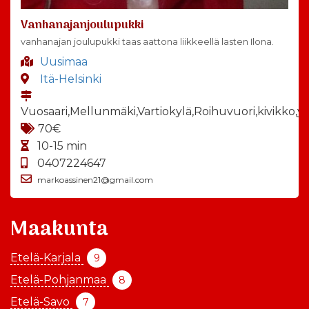
Vanhanajanjoulupukki
vanhanajan joulupukki taas aattona liikkeellä lasten Ilona.
Uusimaa
Itä-Helsinki
Vuosaari,Mellunmäki,Vartiokylä,Roihuvuori,kivikko,y
70€
10-15 min
0407224647
markoassinen21@gmail.com
Maakunta
Etelä-Karjala
9
Etelä-Pohjanmaa
8
Etelä-Savo
7