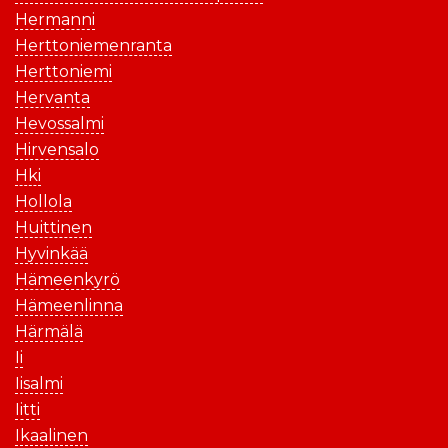
Hermanni
Herttoniemenranta
Herttoniemi
Hervanta
Hevossalmi
Hirvensalo
Hki
Hollola
Huittinen
Hyvinkää
Hämeenkyrö
Hämeenlinna
Härmälä
Ii
Iisalmi
Iitti
Ikaalinen