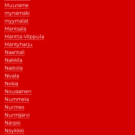
Muurame
mynämäki
myymälät
Mäntsälä
Mänttä-Vilppula
Mäntyharju
Naantali
Nakkila
Nastola
Nivala
Nokia
Nousiainen
Nummela
Nurmes
Nurmijärvi
Närpiö
Nöykkiö