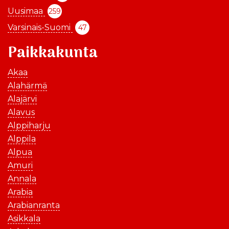
Uusimaa
259
Varsinais-Suomi
47
Paikkakunta
Akaa
Alahärmä
Alajärvi
Alavus
Alppiharju
Alppila
Alpua
Amuri
Annala
Arabia
Arabianranta
Asikkala