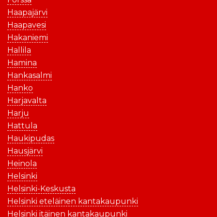
Haapajärvi
Haapavesi
Hakaniemi
Hallila
Hamina
Hankasalmi
Hanko
Harjavalta
Harju
Hattula
Haukipudas
Hausjärvi
Heinola
Helsinki
Helsinki-Keskusta
Helsinki eteläinen kantakaupunki
Helsinki itäinen kantakaupunki