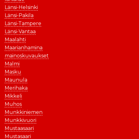
Länsi-Helsinki
Länsi-Pakila
Länsi-Tampere
Länsi-Vantaa
Maalahti
Maarianhamina
mainoskuvaukset
Malmi
Masku
Maunula
Merihaka
Mikkeli
Muhos
Munkkiniemen
Munkkivuori
Mustaasaari
Mustasaari