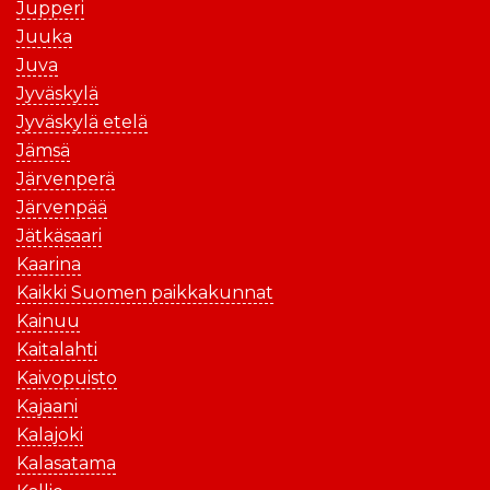
Jupperi
Juuka
Juva
Jyväskylä
Jyväskylä etelä
Jämsä
Järvenperä
Järvenpää
Jätkäsaari
Kaarina
Kaikki Suomen paikkakunnat
Kainuu
Kaitalahti
Kaivopuisto
Kajaani
Kalajoki
Kalasatama