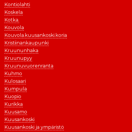
Kontiolahti
Koskela
Kotka.
Kouvola
Kouvola.kuusankoski.koria
Kristiinankaupunki
Kruununhaka
Kruunupyy
Kruunuvuorenranta
Kuhmo
Kulosaari
Kumpula
Kuopio
Kurikka
Kuusamo
Kuusankoski
Kuusankoski ja ympäristö