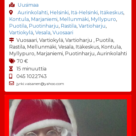
Uusimaa
Aurinkolahti
,
Helsinki
,
Itä-Helsinki
,
Itäkeskus
,
Kontula
,
Marjaniemi
,
Mellunmäki
,
Myllypuro
,
Puotila
,
Puotinharju
,
Rastila
,
Vartioharju
,
Vartiokylä
,
Vesala
,
Vuosaari
Vuosaari, Vartiokylä, Vartioharju , Puotila,
Rastila, Mellunmäki, Vesala, Itäkeskus, Kontula,
Myllypuro, Marjaniemi, Puotinharju, Aurinkolahti
70 €
15 minuuttia
045 1022743
jyrki.vaisanen@yahoo.com