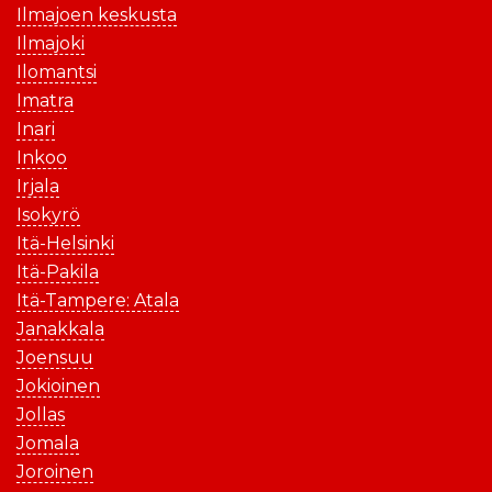
Ilmajoen keskusta
Ilmajoki
Ilomantsi
Imatra
Inari
Inkoo
Irjala
Isokyrö
Itä-Helsinki
Itä-Pakila
Itä-Tampere: Atala
Janakkala
Joensuu
Jokioinen
Jollas
Jomala
Joroinen