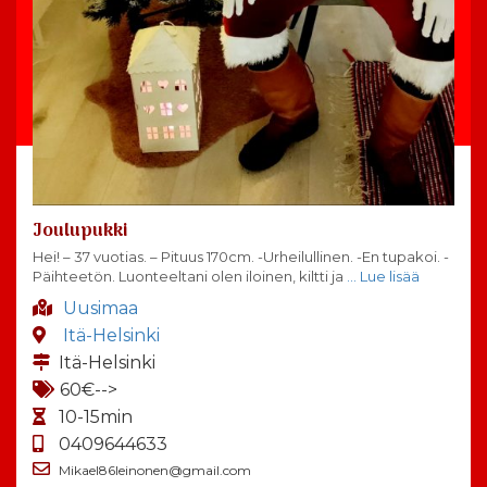
Joulupukki
Hei! – 37 vuotias. – Pituus 170cm. -Urheilullinen. -En tupakoi. -
Päihteetön. Luonteeltani olen iloinen, kiltti ja
… Lue lisää
Uusimaa
Itä-Helsinki
Itä-Helsinki
60€-->
10-15min
0409644633
Mikael86leinonen@gmail.com