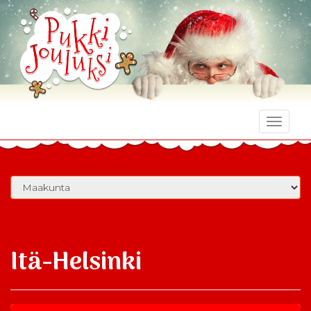
Toggle
naviga
Itä-Helsinki