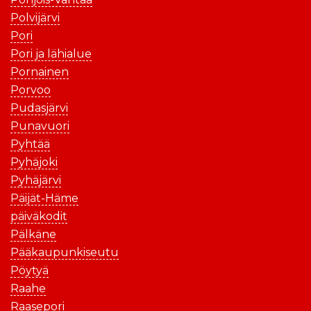
Polvijärvi
Pori
Pori ja lähialue
Pornainen
Porvoo
Pudasjärvi
Punavuori
Pyhtää
Pyhäjoki
Pyhäjärvi
Päijät-Häme
päiväkodit
Pälkäne
Pääkaupunkiseutu
Pöytyä
Raahe
Raasepori