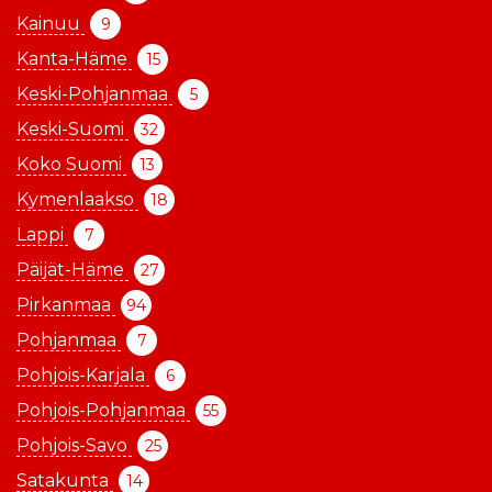
Kainuu
9
Kanta-Häme
15
Keski-Pohjanmaa
5
Keski-Suomi
32
Koko Suomi
13
Kymenlaakso
18
Lappi
7
Päijät-Häme
27
Pirkanmaa
94
Pohjanmaa
7
Pohjois-Karjala
6
Pohjois-Pohjanmaa
55
Pohjois-Savo
25
Satakunta
14