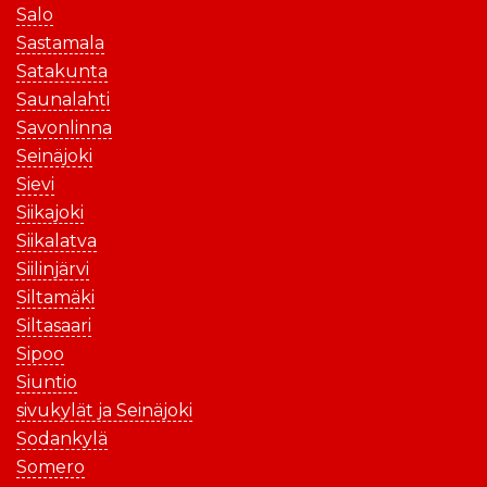
Salo
Sastamala
Satakunta
Saunalahti
Savonlinna
Seinäjoki
Sievi
Siikajoki
Siikalatva
Siilinjärvi
Siltamäki
Siltasaari
Sipoo
Siuntio
sivukylät ja Seinäjoki
Sodankylä
Somero