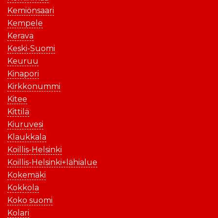
Kemiönsaari
Kempele
Kerava
Keski-Suomi
Keuruu
Kinapori
Kirkkonummi
Kitee
Kittilä
Kiuruvesi
Klaukkala
Koillis-Helsinki
Koillis-Helsinki+lähialue
Kokemäki
Kokkola
Koko suomi
Kolari