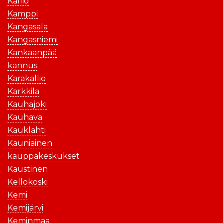
Kallio
Kamppi
Kangasala
Kangasniemi
Kankaanpää
kannus
Karakallio
Karkkila
Kauhajoki
Kauhava
Kauklahti
Kauniainen
kauppakeskukset
Kaustinen
Kellokoski
Kemi
Kemijärvi
Keminmaa