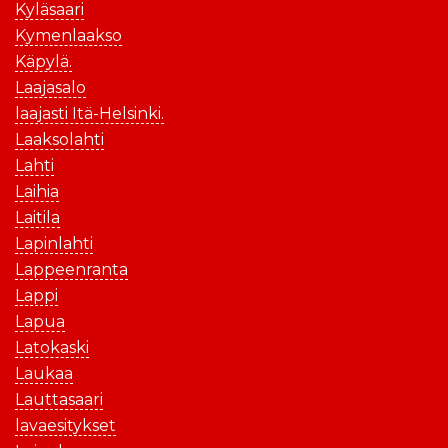
Kyläsaari
Kymenlaakso
Käpylä.
Laajasalo
laajasti Itä-Helsinki.
Laaksolahti
Lahti
Laihia
Laitila
Lapinlahti
Lappeenranta
Lappi
Lapua
Latokaski
Laukaa
Lauttasaari
lavaesitykset