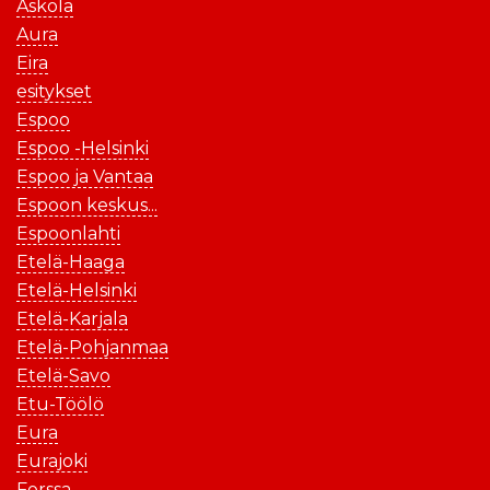
Askola
Aura
Eira
esitykset
Espoo
Espoo -Helsinki
Espoo ja Vantaa
Espoon keskus...
Espoonlahti
Etelä-Haaga
Etelä-Helsinki
Etelä-Karjala
Etelä-Pohjanmaa
Etelä-Savo
Etu-Töölö
Eura
Eurajoki
Forssa