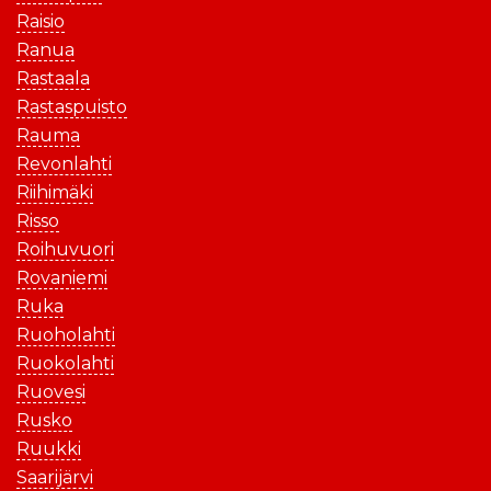
Raisio
Ranua
Rastaala
Rastaspuisto
Rauma
Revonlahti
Riihimäki
Risso
Roihuvuori
Rovaniemi
Ruka
Ruoholahti
Ruokolahti
Ruovesi
Rusko
Ruukki
Saarijärvi