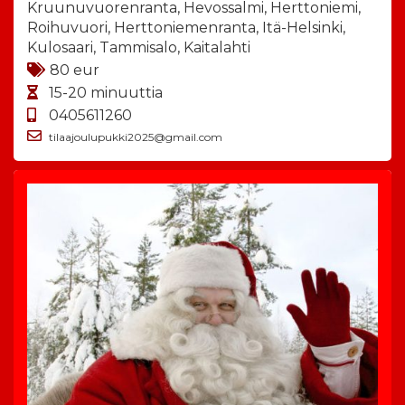
Kruunuvuorenranta, Hevossalmi, Herttoniemi,
Roihuvuori, Herttoniemenranta, Itä-Helsinki,
Kulosaari, Tammisalo, Kaitalahti
80 eur
15-20 minuuttia
0405611260
tilaajoulupukki2025@gmail.com