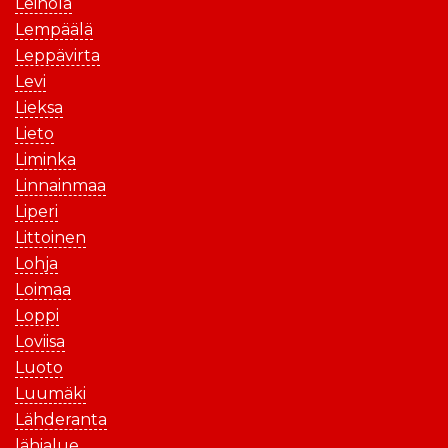
Leinola
Lempäälä
Leppävirta
Levi
Lieksa
Lieto
Liminka
Linnainmaa
Liperi
Littoinen
Lohja
Loimaa
Loppi
Loviisa
Luoto
Luumäki
Lähderanta
lähialue