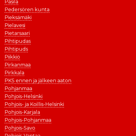
Pasila
Pedersören kunta
Pieksämäki
Pielavesi
Pietarsaari
Pihtipudas
Pihtipuds
Piikkiö
Pirkanmaa
Pirkkala
PKS ennen ja jälkeen aaton
Pohjanmaa
Pohjois-Helsinki
Pohjois- ja Koillis-Helsinki
Pohjois-Karjala
Pohjois-Pohjanmaa
Pohjois-Savo
Pohjois-Vantaa