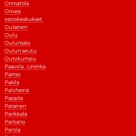
Orimattila
Orivesi
ostoskeskukset
Oulainen
Oulu
Oulunsalo
Oulun seutu
Outokumpu
Paavola . Liminka
Paimio
Pakila
Paloheinä
Pappila
Parainen
Parikkala
Parkano
Parola