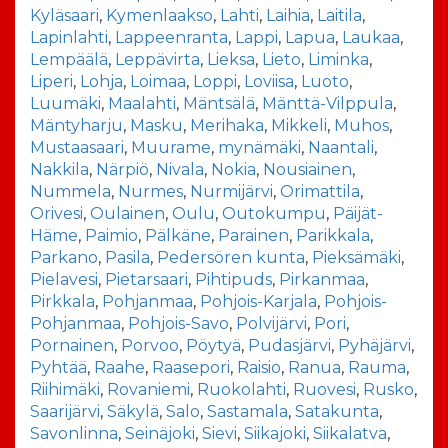
Kyläsaari
,
Kymenlaakso
,
Lahti
,
Laihia
,
Laitila
,
Lapinlahti
,
Lappeenranta
,
Lappi
,
Lapua
,
Laukaa
,
Lempäälä
,
Leppävirta
,
Lieksa
,
Lieto
,
Liminka
,
Liperi
,
Lohja
,
Loimaa
,
Loppi
,
Loviisa
,
Luoto
,
Luumäki
,
Maalahti
,
Mäntsälä
,
Mänttä-Vilppula
,
Mäntyharju
,
Masku
,
Merihaka
,
Mikkeli
,
Muhos
,
Mustaasaari
,
Muurame
,
mynämäki
,
Naantali
,
Nakkila
,
Närpiö
,
Nivala
,
Nokia
,
Nousiainen
,
Nummela
,
Nurmes
,
Nurmijärvi
,
Orimattila
,
Orivesi
,
Oulainen
,
Oulu
,
Outokumpu
,
Päijät-
Häme
,
Paimio
,
Pälkäne
,
Parainen
,
Parikkala
,
Parkano
,
Pasila
,
Pedersören kunta
,
Pieksämäki
,
Pielavesi
,
Pietarsaari
,
Pihtipuds
,
Pirkanmaa
,
Pirkkala
,
Pohjanmaa
,
Pohjois-Karjala
,
Pohjois-
Pohjanmaa
,
Pohjois-Savo
,
Polvijärvi
,
Pori
,
Pornainen
,
Porvoo
,
Pöytyä
,
Pudasjärvi
,
Pyhäjärvi
,
Pyhtää
,
Raahe
,
Raasepori
,
Raisio
,
Ranua
,
Rauma
,
Riihimäki
,
Rovaniemi
,
Ruokolahti
,
Ruovesi
,
Rusko
,
Saarijärvi
,
Säkylä
,
Salo
,
Sastamala
,
Satakunta
,
Savonlinna
,
Seinäjoki
,
Sievi
,
Siikajoki
,
Siikalatva
,