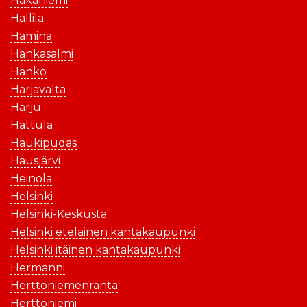
Hakaniemi
Hallila
Hamina
Hankasalmi
Hanko
Harjavalta
Harju
Hattula
Haukipudas
Hausjärvi
Heinola
Helsinki
Helsinki-Keskusta
Helsinki eteläinen kantakaupunki
Helsinki itäinen kantakaupunki
Hermanni
Herttoniemenranta
Herttoniemi