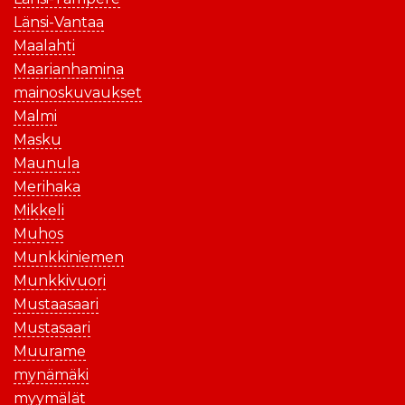
Länsi-Vantaa
Maalahti
Maarianhamina
mainoskuvaukset
Malmi
Masku
Maunula
Merihaka
Mikkeli
Muhos
Munkkiniemen
Munkkivuori
Mustaasaari
Mustasaari
Muurame
mynämäki
myymälät