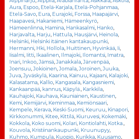
Alppiharju
,
Alppila
,
Arabianranta
,
Asikkala
,
Askola
,
Aura
,
Espoo
,
Etelä-Karjala
,
Etelä-Pohjanmaa
,
Etelä-Savo
,
Eura
,
Eurajoki
,
Forssa
,
Haapajärvi
,
Haapavesi
,
Hakaniemi
,
Hämeenkyrö
,
Hämeenlinna
,
Hamina
,
Hankasalmi
,
Hanko
,
Harjavalta
,
Harju
,
Hattula
,
Hausjärvi
,
Heinola
,
Helsinki
,
Helsinki itäinen kantakaupunki
,
Hermanni
,
Hki
,
Hollola
,
Huittinen
,
Hyvinkää
,
Ii
,
Iisalmi
,
Iitti
,
Ikaalinen
,
Ilmajoki
,
Ilomantsi
,
Imatra
,
Inari
,
Inkoo
,
Jämsä
,
Janakkala
,
Järvenpää
,
Joensuu
,
Jokioinen
,
Jomala
,
Joroinen
,
Juuka
,
Juva
,
Jyväskylä
,
Kaarina
,
Kainuu
,
Kajaani
,
Kalajoki
,
Kalasatama
,
Kallio
,
Kangasala
,
Kangasniemi
,
Kankaanpää
,
kannus
,
Käpylä.
,
Karkkila
,
Kauhajoki
,
Kauhava
,
Kauniainen
,
Kaustinen
,
Kemi
,
Kemijärvi
,
Keminmaa
,
Kemiönsaari
,
Kempele
,
Kerava
,
Keski-Suomi
,
Keuruu
,
Kinapori
,
Kirkkonummi
,
Kitee
,
Kittilä
,
Kiuruvesi
,
Kokemäki
,
Kokkola
,
Koko suomi
,
Kolari
,
Kontiolahti
,
Kotka.
,
Kouvola
,
Kristiinankaupunki
,
Kruunupyy
,
Kuhmo
,
Kumpula
,
Kuopio
,
Kurikka
,
Kuusamo
,