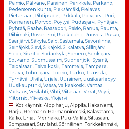
Paimio
,
Pälkäne
,
Parainen
,
Parikkala
,
Parkano
,
Pedersören kunta
,
Pieksämäki
,
Pielavesi
,
Pietarsaari
,
Pihtipudas
,
Pirkkala
,
Polvijärvi
,
Pori
,
Pornainen
,
Porvoo
,
Pöytyä
,
Pudasjärvi
,
Pyhäjärvi
,
Pyhtää
,
Raahe
,
Raasepori
,
Raisio
,
Ranua
,
Rauma
,
Riihimäki
,
Rovaniemi
,
Ruokolahti
,
Ruovesi
,
Rusko
,
Saarijärvi
,
Säkylä
,
Salo
,
Sastamala
,
Savonlinna
,
Seinäjoki
,
Sievi
,
Siikajoki
,
Siikalatva
,
Siilinjärvi
,
Sipoo
,
Siuntio
,
Sodankylä
,
Somero
,
Sonkajärvi
,
Sotkamo
,
Suomussalmi
,
Suonenjoki
,
Sysmä
,
Taipalsaari
,
Taivalkoski
,
Tammela
,
Tampere
,
Teuva
,
Tohmajärvi
,
Tornio
,
Turku
,
Tuusula
,
Tyrnävä
,
Ulvila
,
Urjala
,
Uurainen
,
uusikaarlepyy
,
Uusikaupunki
,
Vaasa
,
Valkeakoski
,
Vantaa
,
Varkaus
,
Vesilahti
,
Vihti
,
Viitasaari
,
Virrat
,
Vöyri
,
Ylitornio
,
Ylivieska
,
Ylöjärvi
Kotikäynnit: Alppiharju, Alppila, Hakaniemi,
Harju, Hermanni Hermanninmäki, Kalasatama,
Kallio, Linjat, Merihaka, Puu-Vallila, Siltasaari,
Sompasaari, Suvilahti, Sörnäinen, Torkkelinmäki,