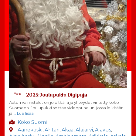
__”**__2025:Joulupukin Digipaja
Aaton valmistelut on jo pitkällä ja yhteydet viritetty koko
Suomeen. Joulupukki soittaa videopuhelun, jossa leikitään
ja
… Lue lisää
Koko Suomi
Äänekoski
,
Ähtäri
,
Akaa
,
Alajärvi
,
Alavus
,