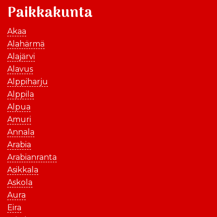
Paikkakunta
Akaa
Alahärmä
Alajärvi
Alavus
Alppiharju
Alppila
Alpua
Amuri
Annala
Arabia
Arabianranta
Asikkala
Askola
Aura
Eira