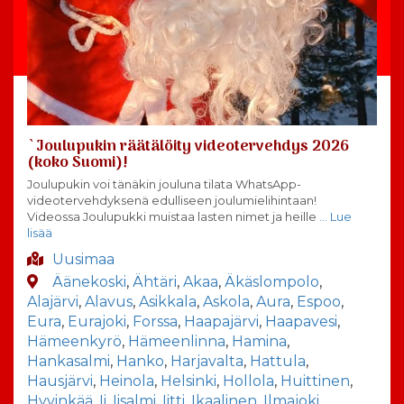
`Joulupukin räätälöity videotervehdys 2026
(koko Suomi)!
Joulupukin voi tänäkin jouluna tilata WhatsApp-
videotervehdyksenä edulliseen joulumielihintaan!
Videossa Joulupukki muistaa lasten nimet ja heille
… Lue
lisää
Uusimaa
Äänekoski
,
Ähtäri
,
Akaa
,
Äkäslompolo
,
Alajärvi
,
Alavus
,
Asikkala
,
Askola
,
Aura
,
Espoo
,
Eura
,
Eurajoki
,
Forssa
,
Haapajärvi
,
Haapavesi
,
Hämeenkyrö
,
Hämeenlinna
,
Hamina
,
Hankasalmi
,
Hanko
,
Harjavalta
,
Hattula
,
Hausjärvi
,
Heinola
,
Helsinki
,
Hollola
,
Huittinen
,
Hyvinkää
,
Ii
,
Iisalmi
,
Iitti
,
Ikaalinen
,
Ilmajoki
,