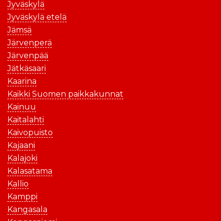
Jyväskylä
Jyväskylä etelä
Jämsä
Järvenperä
Järvenpää
Jätkäsaari
Kaarina
Kaikki Suomen paikkakunnat
Kainuu
Kaitalahti
Kaivopuisto
Kajaani
Kalajoki
Kalasatama
Kallio
Kamppi
Kangasala