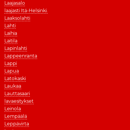
Laajasalo
laajasti Itä-Helsinki.
Laaksolahti
Lahti
Laihia
Laitila
Lapinlahti
Lappeenranta
Lappi
Lapua
Latokaski
Laukaa
Lauttasaari
lavaesitykset
Leinola
Lempäälä
Leppävirta