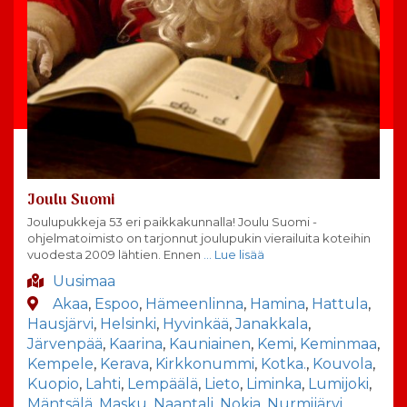
Joulu Suomi
Joulupukkeja 53 eri paikkakunnalla! Joulu Suomi -
ohjelmatoimisto on tarjonnut joulupukin vierailuita koteihin
vuodesta 2009 lähtien. Ennen
… Lue lisää
Uusimaa
Akaa
,
Espoo
,
Hämeenlinna
,
Hamina
,
Hattula
,
Hausjärvi
,
Helsinki
,
Hyvinkää
,
Janakkala
,
Järvenpää
,
Kaarina
,
Kauniainen
,
Kemi
,
Keminmaa
,
Kempele
,
Kerava
,
Kirkkonummi
,
Kotka.
,
Kouvola
,
Kuopio
,
Lahti
,
Lempäälä
,
Lieto
,
Liminka
,
Lumijoki
,
Mäntsälä
,
Masku
,
Naantali
,
Nokia
,
Nurmijärvi
,