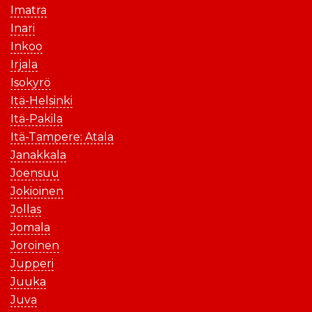
Imatra
Inari
Inkoo
Irjala
Isokyrö
Itä-Helsinki
Itä-Pakila
Itä-Tampere: Atala
Janakkala
Joensuu
Jokioinen
Jollas
Jomala
Joroinen
Jupperi
Juuka
Juva