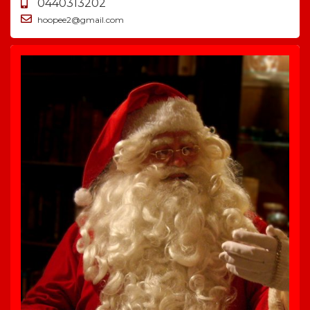
0440313202
hoopee2@gmail.com