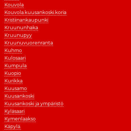
Kouvola
Kouvola.kuusankoski.koria
Kristiinankaupunki
Kruununhaka
Kruunupyy
Kruunuvuorenranta
Kuhmo
Kulosaari
Kumpula
Kuopio
Kurikka
Kuusamo
Kuusankoski
Kuusankoski ja ympäristö
Kyläsaari
Kymenlaakso
Käpylä.