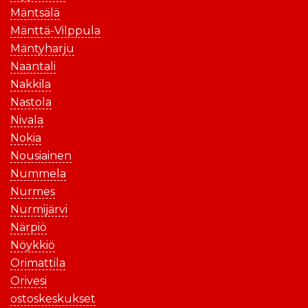
Mäntsälä
Mänttä-Vilppula
Mäntyharju
Naantali
Nakkila
Nastola
Nivala
Nokia
Nousiainen
Nummela
Nurmes
Nurmijärvi
Närpiö
Nöykkiö
Orimattila
Orivesi
ostoskeskukset