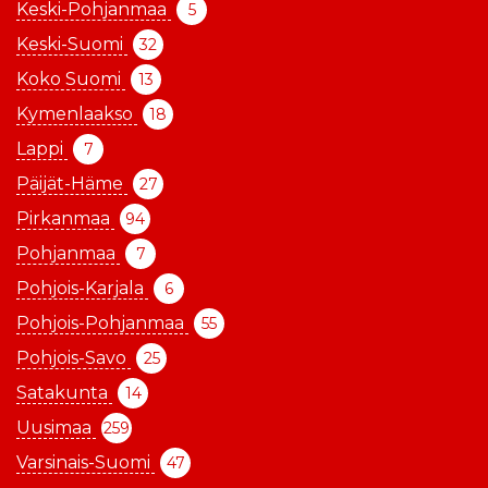
Keski-Pohjanmaa
5
Keski-Suomi
32
Koko Suomi
13
Kymenlaakso
18
Lappi
7
Päijät-Häme
27
Pirkanmaa
94
Pohjanmaa
7
Pohjois-Karjala
6
Pohjois-Pohjanmaa
55
Pohjois-Savo
25
Satakunta
14
Uusimaa
259
Varsinais-Suomi
47