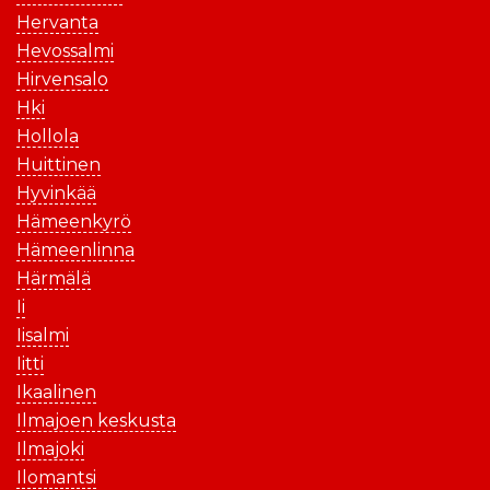
Hervanta
Hevossalmi
Hirvensalo
Hki
Hollola
Huittinen
Hyvinkää
Hämeenkyrö
Hämeenlinna
Härmälä
Ii
Iisalmi
Iitti
Ikaalinen
Ilmajoen keskusta
Ilmajoki
Ilomantsi