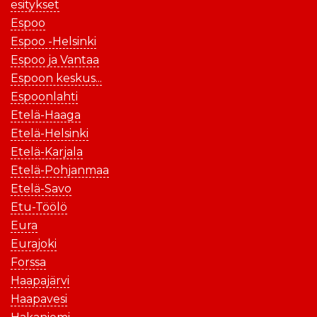
esitykset
Espoo
Espoo -Helsinki
Espoo ja Vantaa
Espoon keskus...
Espoonlahti
Etelä-Haaga
Etelä-Helsinki
Etelä-Karjala
Etelä-Pohjanmaa
Etelä-Savo
Etu-Töölö
Eura
Eurajoki
Forssa
Haapajärvi
Haapavesi