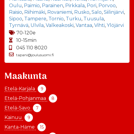
Oulu
,
Paimio
,
Parainen
,
Pirkkala
,
Pori
,
Porvoo
,
Raisio
,
Riihimäki
,
Rovaniemi
,
Rusko
,
Salo
,
Siilinjärvi
,
Sipoo
,
Tampere
,
Tornio
,
Turku
,
Tuusula
,
Tyrnävä
,
Ulvila
,
Valkeakoski
,
Vantaa
,
Vihti
,
Ylöjärvi
70-120e
10-15min
045 110 8020
tapani@joulusuomi.fi
Maakunta
Etelä-Karjala
9
Etelä-Pohjanmaa
8
Etelä-Savo
7
Kainuu
9
Kanta-Häme
15