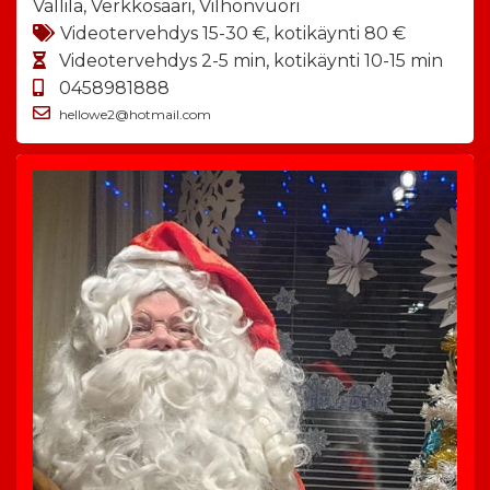
Vallila, Verkkosaari, Vilhonvuori
Videotervehdys 15-30 €, kotikäynti 80 €
Videotervehdys 2-5 min, kotikäynti 10-15 min
0458981888
hellowe2@hotmail.com