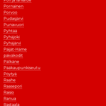
Pori ja lähialue
Pornainen
Porvoo
Pudasjärvi
Punavuori
Pyhtää
Pyhäjoki
Pyhäjärvi
Päijät-Häme
päiväkodit
Pälkäne
Pääkaupunkiseutu
Pöytyä
Raahe
Raasepori
Raisio
Ranua
Rastaala