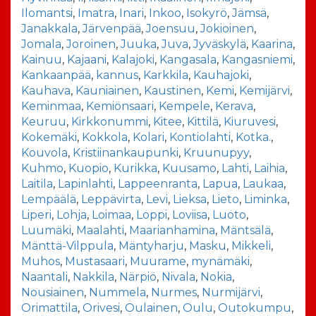
Ilomantsi
,
Imatra
,
Inari
,
Inkoo
,
Isokyrö
,
Jämsä
,
Janakkala
,
Järvenpää
,
Joensuu
,
Jokioinen
,
Jomala
,
Joroinen
,
Juuka
,
Juva
,
Jyväskylä
,
Kaarina
,
Kainuu
,
Kajaani
,
Kalajoki
,
Kangasala
,
Kangasniemi
,
Kankaanpää
,
kannus
,
Karkkila
,
Kauhajoki
,
Kauhava
,
Kauniainen
,
Kaustinen
,
Kemi
,
Kemijärvi
,
Keminmaa
,
Kemiönsaari
,
Kempele
,
Kerava
,
Keuruu
,
Kirkkonummi
,
Kitee
,
Kittilä
,
Kiuruvesi
,
Kokemäki
,
Kokkola
,
Kolari
,
Kontiolahti
,
Kotka.
,
Kouvola
,
Kristiinankaupunki
,
Kruunupyy
,
Kuhmo
,
Kuopio
,
Kurikka
,
Kuusamo
,
Lahti
,
Laihia
,
Laitila
,
Lapinlahti
,
Lappeenranta
,
Lapua
,
Laukaa
,
Lempäälä
,
Leppävirta
,
Levi
,
Lieksa
,
Lieto
,
Liminka
,
Liperi
,
Lohja
,
Loimaa
,
Loppi
,
Loviisa
,
Luoto
,
Luumäki
,
Maalahti
,
Maarianhamina
,
Mäntsälä
,
Mänttä-Vilppula
,
Mäntyharju
,
Masku
,
Mikkeli
,
Muhos
,
Mustasaari
,
Muurame
,
mynämäki
,
Naantali
,
Nakkila
,
Närpiö
,
Nivala
,
Nokia
,
Nousiainen
,
Nummela
,
Nurmes
,
Nurmijärvi
,
Orimattila
,
Orivesi
,
Oulainen
,
Oulu
,
Outokumpu
,