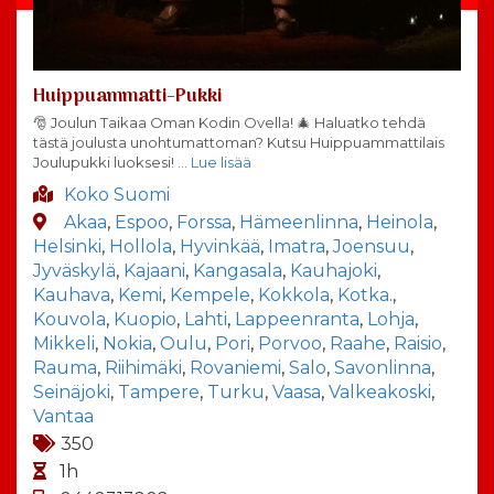
Huippuammatti-Pukki
🎅 Joulun Taikaa Oman Kodin Ovella! 🎄 Haluatko tehdä
tästä joulusta unohtumattoman? Kutsu Huippuammattilais
Joulupukki luoksesi!
… Lue lisää
Koko Suomi
Akaa
,
Espoo
,
Forssa
,
Hämeenlinna
,
Heinola
,
Helsinki
,
Hollola
,
Hyvinkää
,
Imatra
,
Joensuu
,
Jyväskylä
,
Kajaani
,
Kangasala
,
Kauhajoki
,
Kauhava
,
Kemi
,
Kempele
,
Kokkola
,
Kotka.
,
Kouvola
,
Kuopio
,
Lahti
,
Lappeenranta
,
Lohja
,
Mikkeli
,
Nokia
,
Oulu
,
Pori
,
Porvoo
,
Raahe
,
Raisio
,
Rauma
,
Riihimäki
,
Rovaniemi
,
Salo
,
Savonlinna
,
Seinäjoki
,
Tampere
,
Turku
,
Vaasa
,
Valkeakoski
,
Vantaa
350
1h