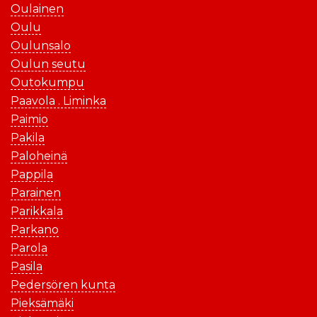
Oulainen
Oulu
Oulunsalo
Oulun seutu
Outokumpu
Paavola . Liminka
Paimio
Pakila
Paloheinä
Pappila
Parainen
Parikkala
Parkano
Parola
Pasila
Pedersören kunta
Pieksämäki