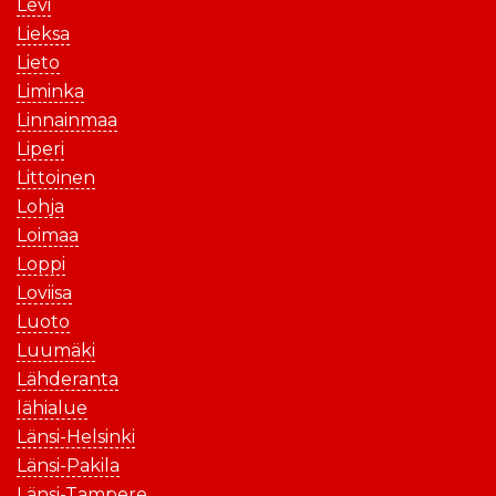
Levi
Lieksa
Lieto
Liminka
Linnainmaa
Liperi
Littoinen
Lohja
Loimaa
Loppi
Loviisa
Luoto
Luumäki
Lähderanta
lähialue
Länsi-Helsinki
Länsi-Pakila
Länsi-Tampere