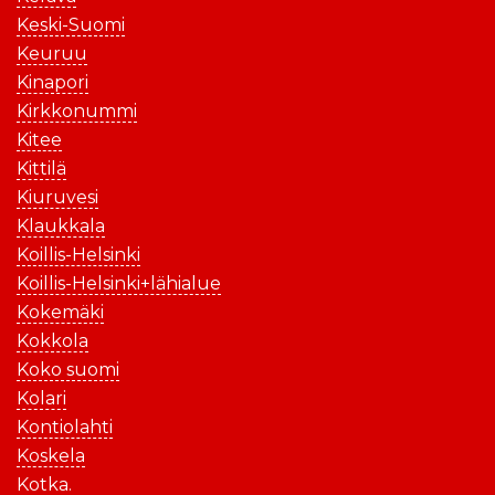
Keski-Suomi
Keuruu
Kinapori
Kirkkonummi
Kitee
Kittilä
Kiuruvesi
Klaukkala
Koillis-Helsinki
Koillis-Helsinki+lähialue
Kokemäki
Kokkola
Koko suomi
Kolari
Kontiolahti
Koskela
Kotka.