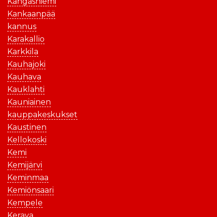
Kangasniemi
Kankaanpää
kannus
Karakallio
Karkkila
Kauhajoki
Kauhava
Kauklahti
Kauniainen
kauppakeskukset
Kaustinen
Kellokoski
Kemi
Kemijärvi
Keminmaa
Kemiönsaari
Kempele
Kerava