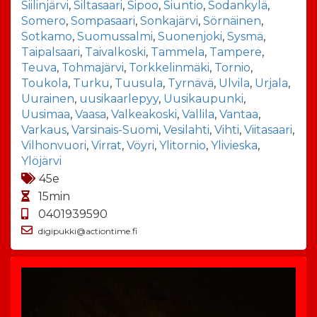
Siilinjärvi
,
Siltasaari
,
Sipoo
,
Siuntio
,
Sodankylä
,
Somero
,
Sompasaari
,
Sonkajärvi
,
Sörnäinen
,
Sotkamo
,
Suomussalmi
,
Suonenjoki
,
Sysmä
,
Taipalsaari
,
Taivalkoski
,
Tammela
,
Tampere
,
Teuva
,
Tohmajärvi
,
Torkkelinmäki
,
Tornio
,
Toukola
,
Turku
,
Tuusula
,
Tyrnävä
,
Ulvila
,
Urjala
,
Uurainen
,
uusikaarlepyy
,
Uusikaupunki
,
Uusimaa
,
Vaasa
,
Valkeakoski
,
Vallila
,
Vantaa
,
Varkaus
,
Varsinais-Suomi
,
Vesilahti
,
Vihti
,
Viitasaari
,
Vilhonvuori
,
Virrat
,
Vöyri
,
Ylitornio
,
Ylivieska
,
Ylöjärvi
45e
15min
0401939590
digipukki@actiontime.fi