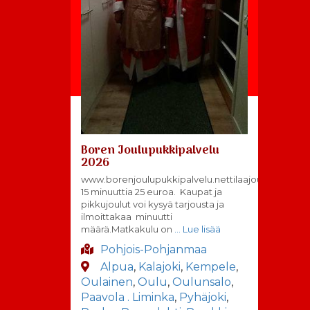
Boren Joulupukkipalvelu
2026
www.borenjoulupukkipalvelu.nettilaajoulupukki@b
15 minuuttia 25 euroa. Kaupat ja
pikkujoulut voi kysyä tarjousta ja
ilmoittakaa minuutti
määrä.Matkakulu on
… Lue lisää
Pohjois-Pohjanmaa
Alpua
,
Kalajoki
,
Kempele
,
Oulainen
,
Oulu
,
Oulunsalo
,
Paavola . Liminka
,
Pyhäjoki
,