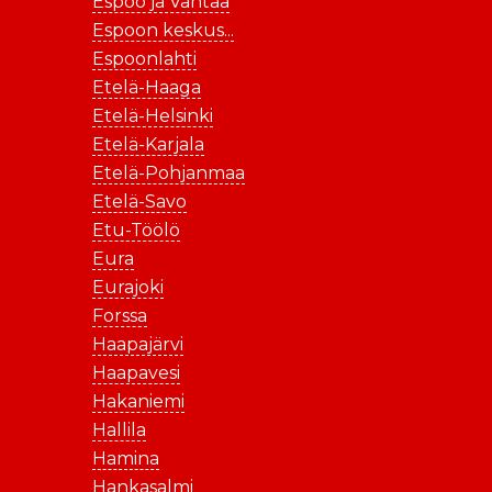
Espoo ja Vantaa
Espoon keskus...
Espoonlahti
Etelä-Haaga
Etelä-Helsinki
Etelä-Karjala
Etelä-Pohjanmaa
Etelä-Savo
Etu-Töölö
Eura
Eurajoki
Forssa
Haapajärvi
Haapavesi
Hakaniemi
Hallila
Hamina
Hankasalmi