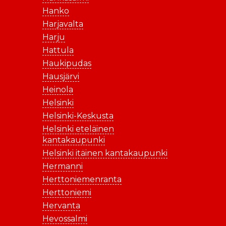
Hanko
Harjavalta
Harju
Hattula
Haukipudas
Hausjärvi
Heinola
Helsinki
Helsinki-Keskusta
Helsinki eteläinen
kantakaupunki
Helsinki itäinen kantakaupunki
Hermanni
Herttoniemenranta
Herttoniemi
Hervanta
Hevossalmi