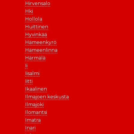
Hirvensalo
Hki
Hollola
Huittinen
Hyvinkää
Hämeenkyrö
Hämeenlinna
Härmälä
Ii
Iisalmi
Iitti
Ikaalinen
Ilmajoen keskusta
Ilmajoki
Ilomantsi
Imatra
Inari