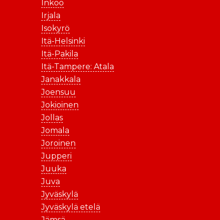
Inkoo
Irjala
Isokyrö
Itä-Helsinki
Itä-Pakila
Itä-Tampere: Atala
Janakkala
Joensuu
Jokioinen
Jollas
Jomala
Joroinen
Jupperi
Juuka
Juva
Jyväskylä
Jyväskylä etelä
Jämsä