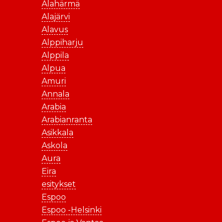
Alahärmä
Alajärvi
Alavus
Alppiharju
Alppila
Alpua
Amuri
Annala
Arabia
Arabianranta
Asikkala
Askola
Aura
Eira
esitykset
Espoo
Espoo -Helsinki