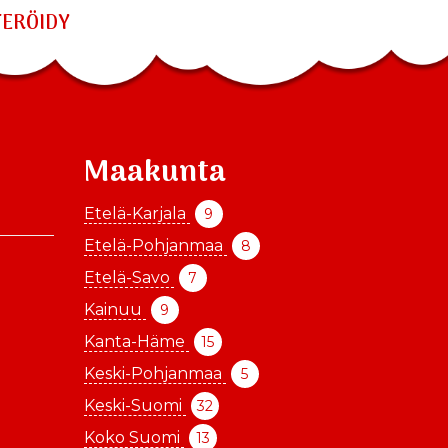
TERÖIDY
Maakunta
Etelä-Karjala
9
Etelä-Pohjanmaa
8
Etelä-Savo
7
Kainuu
9
Kanta-Häme
15
Keski-Pohjanmaa
5
Keski-Suomi
32
Koko Suomi
13