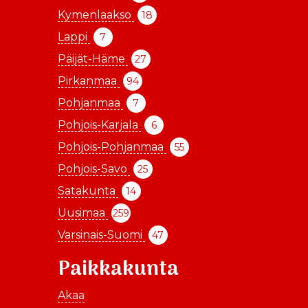
Kymenlaakso
18
Lappi
7
Päijät-Häme
27
Pirkanmaa
94
Pohjanmaa
7
Pohjois-Karjala
6
Pohjois-Pohjanmaa
55
Pohjois-Savo
25
Satakunta
14
Uusimaa
259
Varsinais-Suomi
47
Paikkakunta
Akaa