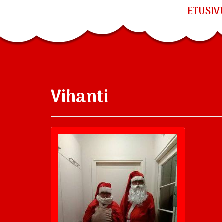
ETUSIV
Vihanti