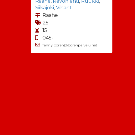
Raahe
,
Revonlahti
,
Ruukki
,
Siikajoki
,
Vihanti
Raahe
25
15
045-
fanny.boren@borenpalvelu.net