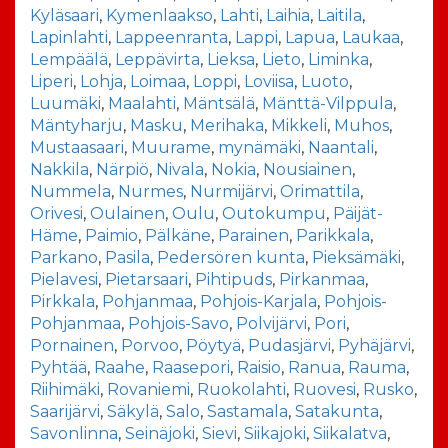
Kyläsaari
,
Kymenlaakso
,
Lahti
,
Laihia
,
Laitila
,
Lapinlahti
,
Lappeenranta
,
Lappi
,
Lapua
,
Laukaa
,
Lempäälä
,
Leppävirta
,
Lieksa
,
Lieto
,
Liminka
,
Liperi
,
Lohja
,
Loimaa
,
Loppi
,
Loviisa
,
Luoto
,
Luumäki
,
Maalahti
,
Mäntsälä
,
Mänttä-Vilppula
,
Mäntyharju
,
Masku
,
Merihaka
,
Mikkeli
,
Muhos
,
Mustaasaari
,
Muurame
,
mynämäki
,
Naantali
,
Nakkila
,
Närpiö
,
Nivala
,
Nokia
,
Nousiainen
,
Nummela
,
Nurmes
,
Nurmijärvi
,
Orimattila
,
Orivesi
,
Oulainen
,
Oulu
,
Outokumpu
,
Päijät-
Häme
,
Paimio
,
Pälkäne
,
Parainen
,
Parikkala
,
Parkano
,
Pasila
,
Pedersören kunta
,
Pieksämäki
,
Pielavesi
,
Pietarsaari
,
Pihtipuds
,
Pirkanmaa
,
Pirkkala
,
Pohjanmaa
,
Pohjois-Karjala
,
Pohjois-
Pohjanmaa
,
Pohjois-Savo
,
Polvijärvi
,
Pori
,
Pornainen
,
Porvoo
,
Pöytyä
,
Pudasjärvi
,
Pyhäjärvi
,
Pyhtää
,
Raahe
,
Raasepori
,
Raisio
,
Ranua
,
Rauma
,
Riihimäki
,
Rovaniemi
,
Ruokolahti
,
Ruovesi
,
Rusko
,
Saarijärvi
,
Säkylä
,
Salo
,
Sastamala
,
Satakunta
,
Savonlinna
,
Seinäjoki
,
Sievi
,
Siikajoki
,
Siikalatva
,