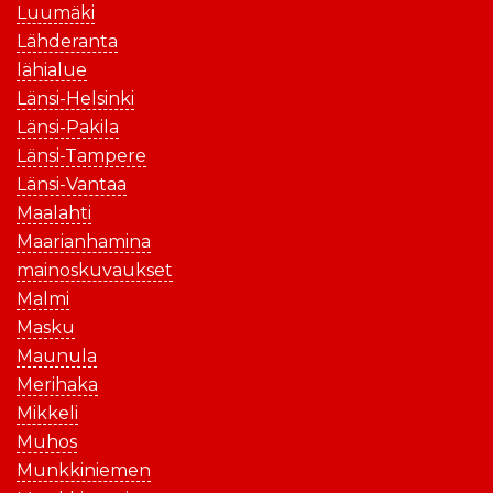
Luumäki
Lähderanta
lähialue
Länsi-Helsinki
Länsi-Pakila
Länsi-Tampere
Länsi-Vantaa
Maalahti
Maarianhamina
mainoskuvaukset
Malmi
Masku
Maunula
Merihaka
Mikkeli
Muhos
Munkkiniemen