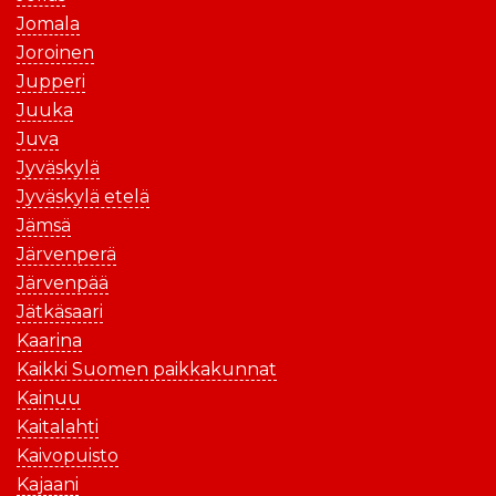
Jomala
Joroinen
Jupperi
Juuka
Juva
Jyväskylä
Jyväskylä etelä
Jämsä
Järvenperä
Järvenpää
Jätkäsaari
Kaarina
Kaikki Suomen paikkakunnat
Kainuu
Kaitalahti
Kaivopuisto
Kajaani