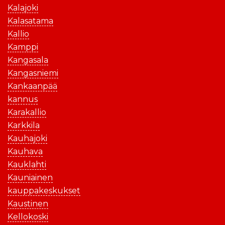
Kalajoki
Kalasatama
Kallio
Kamppi
Kangasala
Kangasniemi
Kankaanpää
kannus
Karakallio
Karkkila
Kauhajoki
Kauhava
Kauklahti
Kauniainen
kauppakeskukset
Kaustinen
Kellokoski