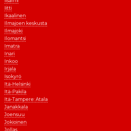
Iisalmi
Iitti
Ikaalinen
Ilmajoen keskusta
Ilmajoki
Ilomantsi
Imatra
Inari
Inkoo
Irjala
Isokyrö
Itä-Helsinki
Itä-Pakila
Itä-Tampere: Atala
Janakkala
Joensuu
Jokioinen
Jollas