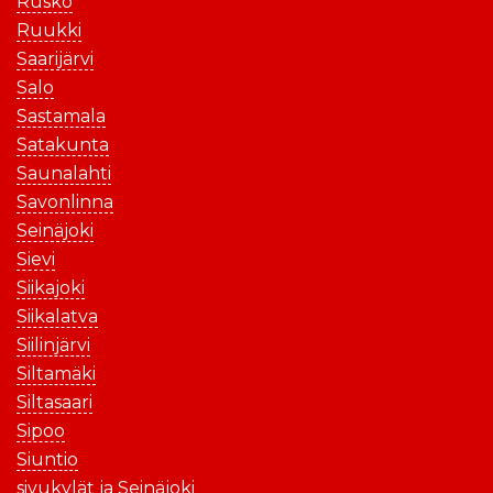
Rusko
Ruukki
Saarijärvi
Salo
Sastamala
Satakunta
Saunalahti
Savonlinna
Seinäjoki
Sievi
Siikajoki
Siikalatva
Siilinjärvi
Siltamäki
Siltasaari
Sipoo
Siuntio
sivukylät ja Seinäjoki