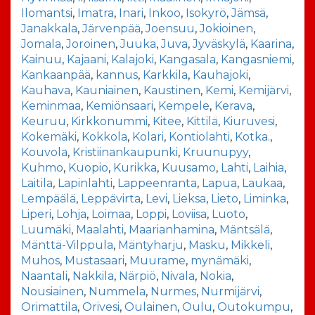
Ilomantsi
,
Imatra
,
Inari
,
Inkoo
,
Isokyrö
,
Jämsä
,
Janakkala
,
Järvenpää
,
Joensuu
,
Jokioinen
,
Jomala
,
Joroinen
,
Juuka
,
Juva
,
Jyväskylä
,
Kaarina
,
Kainuu
,
Kajaani
,
Kalajoki
,
Kangasala
,
Kangasniemi
,
Kankaanpää
,
kannus
,
Karkkila
,
Kauhajoki
,
Kauhava
,
Kauniainen
,
Kaustinen
,
Kemi
,
Kemijärvi
,
Keminmaa
,
Kemiönsaari
,
Kempele
,
Kerava
,
Keuruu
,
Kirkkonummi
,
Kitee
,
Kittilä
,
Kiuruvesi
,
Kokemäki
,
Kokkola
,
Kolari
,
Kontiolahti
,
Kotka.
,
Kouvola
,
Kristiinankaupunki
,
Kruunupyy
,
Kuhmo
,
Kuopio
,
Kurikka
,
Kuusamo
,
Lahti
,
Laihia
,
Laitila
,
Lapinlahti
,
Lappeenranta
,
Lapua
,
Laukaa
,
Lempäälä
,
Leppävirta
,
Levi
,
Lieksa
,
Lieto
,
Liminka
,
Liperi
,
Lohja
,
Loimaa
,
Loppi
,
Loviisa
,
Luoto
,
Luumäki
,
Maalahti
,
Maarianhamina
,
Mäntsälä
,
Mänttä-Vilppula
,
Mäntyharju
,
Masku
,
Mikkeli
,
Muhos
,
Mustasaari
,
Muurame
,
mynämäki
,
Naantali
,
Nakkila
,
Närpiö
,
Nivala
,
Nokia
,
Nousiainen
,
Nummela
,
Nurmes
,
Nurmijärvi
,
Orimattila
,
Orivesi
,
Oulainen
,
Oulu
,
Outokumpu
,