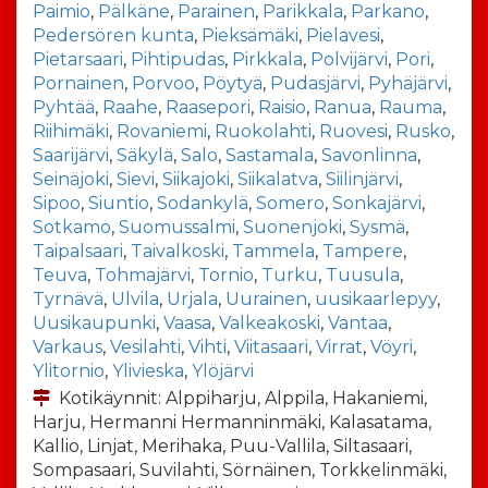
Paimio
,
Pälkäne
,
Parainen
,
Parikkala
,
Parkano
,
Pedersören kunta
,
Pieksämäki
,
Pielavesi
,
Pietarsaari
,
Pihtipudas
,
Pirkkala
,
Polvijärvi
,
Pori
,
Pornainen
,
Porvoo
,
Pöytyä
,
Pudasjärvi
,
Pyhäjärvi
,
Pyhtää
,
Raahe
,
Raasepori
,
Raisio
,
Ranua
,
Rauma
,
Riihimäki
,
Rovaniemi
,
Ruokolahti
,
Ruovesi
,
Rusko
,
Saarijärvi
,
Säkylä
,
Salo
,
Sastamala
,
Savonlinna
,
Seinäjoki
,
Sievi
,
Siikajoki
,
Siikalatva
,
Siilinjärvi
,
Sipoo
,
Siuntio
,
Sodankylä
,
Somero
,
Sonkajärvi
,
Sotkamo
,
Suomussalmi
,
Suonenjoki
,
Sysmä
,
Taipalsaari
,
Taivalkoski
,
Tammela
,
Tampere
,
Teuva
,
Tohmajärvi
,
Tornio
,
Turku
,
Tuusula
,
Tyrnävä
,
Ulvila
,
Urjala
,
Uurainen
,
uusikaarlepyy
,
Uusikaupunki
,
Vaasa
,
Valkeakoski
,
Vantaa
,
Varkaus
,
Vesilahti
,
Vihti
,
Viitasaari
,
Virrat
,
Vöyri
,
Ylitornio
,
Ylivieska
,
Ylöjärvi
Kotikäynnit: Alppiharju, Alppila, Hakaniemi,
Harju, Hermanni Hermanninmäki, Kalasatama,
Kallio, Linjat, Merihaka, Puu-Vallila, Siltasaari,
Sompasaari, Suvilahti, Sörnäinen, Torkkelinmäki,