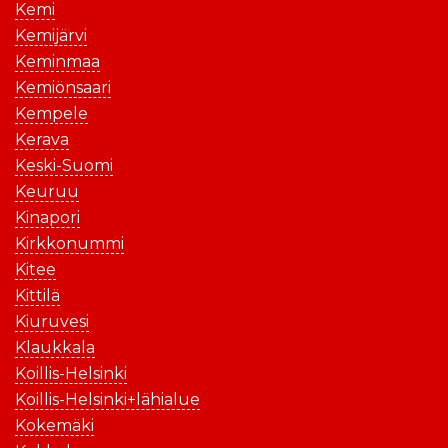
Kemi
Kemijärvi
Keminmaa
Kemiönsaari
Kempele
Kerava
Keski-Suomi
Keuruu
Kinapori
Kirkkonummi
Kitee
Kittilä
Kiuruvesi
Klaukkala
Koillis-Helsinki
Koillis-Helsinki+lähialue
Kokemäki