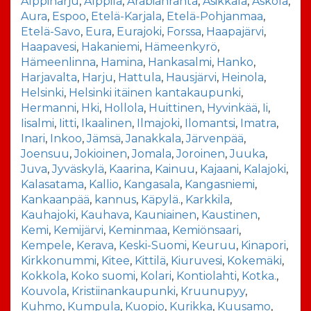
Alppiharju
,
Alppila
,
Arabianranta
,
Asikkala
,
Askola
,
Aura
,
Espoo
,
Etelä-Karjala
,
Etelä-Pohjanmaa
,
Etelä-Savo
,
Eura
,
Eurajoki
,
Forssa
,
Haapajärvi
,
Haapavesi
,
Hakaniemi
,
Hämeenkyrö
,
Hämeenlinna
,
Hamina
,
Hankasalmi
,
Hanko
,
Harjavalta
,
Harju
,
Hattula
,
Hausjärvi
,
Heinola
,
Helsinki
,
Helsinki itäinen kantakaupunki
,
Hermanni
,
Hki
,
Hollola
,
Huittinen
,
Hyvinkää
,
Ii
,
Iisalmi
,
Iitti
,
Ikaalinen
,
Ilmajoki
,
Ilomantsi
,
Imatra
,
Inari
,
Inkoo
,
Jämsä
,
Janakkala
,
Järvenpää
,
Joensuu
,
Jokioinen
,
Jomala
,
Joroinen
,
Juuka
,
Juva
,
Jyväskylä
,
Kaarina
,
Kainuu
,
Kajaani
,
Kalajoki
,
Kalasatama
,
Kallio
,
Kangasala
,
Kangasniemi
,
Kankaanpää
,
kannus
,
Käpylä.
,
Karkkila
,
Kauhajoki
,
Kauhava
,
Kauniainen
,
Kaustinen
,
Kemi
,
Kemijärvi
,
Keminmaa
,
Kemiönsaari
,
Kempele
,
Kerava
,
Keski-Suomi
,
Keuruu
,
Kinapori
,
Kirkkonummi
,
Kitee
,
Kittilä
,
Kiuruvesi
,
Kokemäki
,
Kokkola
,
Koko suomi
,
Kolari
,
Kontiolahti
,
Kotka.
,
Kouvola
,
Kristiinankaupunki
,
Kruunupyy
,
Kuhmo
,
Kumpula
,
Kuopio
,
Kurikka
,
Kuusamo
,