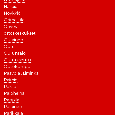
Närpiö
Nöykkiö
Orimattila
Orivesi
ostoskeskukset
Oulainen
Oulu
Oulunsalo
Oulun seutu
Outokumpu
Paavola . Liminka
Paimio
Pakila
Paloheinä
Pappila
Parainen
Parikkala