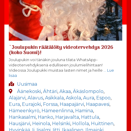
`Joulupukin räätälöity videotervehdys 2026
(koko Suomi)!
Joulupukin voi tänäkin jouluna tilata WhatsApp-
videotervehdyksenä edulliseen joulumielihintaan!
Videossa Joulupukki muistaa lasten nimet ja heille
… Lue
lisää
Uusimaa
Äänekoski
,
Ähtäri
,
Akaa
,
Äkäslompolo
,
Alajärvi
,
Alavus
,
Asikkala
,
Askola
,
Aura
,
Espoo
,
Eura
,
Eurajoki
,
Forssa
,
Haapajärvi
,
Haapavesi
,
Hämeenkyrö
,
Hämeenlinna
,
Hamina
,
Hankasalmi
,
Hanko
,
Harjavalta
,
Hattula
,
Hausjärvi
,
Heinola
,
Helsinki
,
Hollola
,
Huittinen
,
Hyvinkää
,
Ii
,
Iisalmi
,
Iitti
,
Ikaalinen
,
Ilmajoki
,