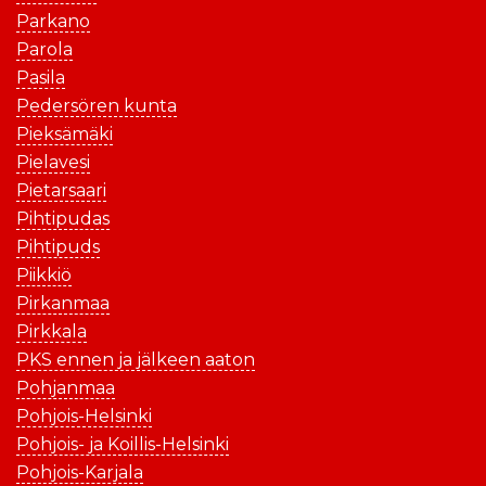
Parkano
Parola
Pasila
Pedersören kunta
Pieksämäki
Pielavesi
Pietarsaari
Pihtipudas
Pihtipuds
Piikkiö
Pirkanmaa
Pirkkala
PKS ennen ja jälkeen aaton
Pohjanmaa
Pohjois-Helsinki
Pohjois- ja Koillis-Helsinki
Pohjois-Karjala