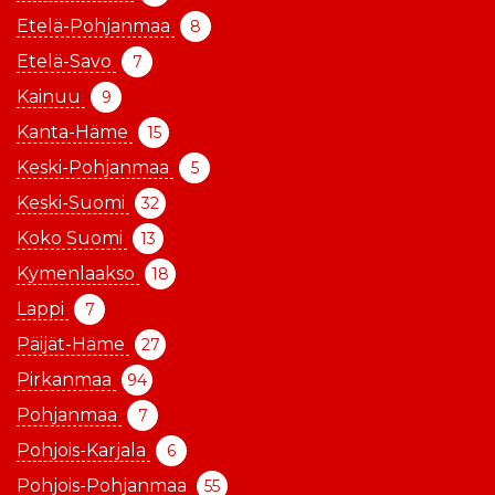
Etelä-Pohjanmaa
8
Etelä-Savo
7
Kainuu
9
Kanta-Häme
15
Keski-Pohjanmaa
5
Keski-Suomi
32
Koko Suomi
13
Kymenlaakso
18
Lappi
7
Päijät-Häme
27
Pirkanmaa
94
Pohjanmaa
7
Pohjois-Karjala
6
Pohjois-Pohjanmaa
55