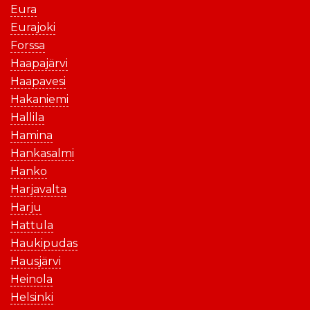
Eura
Eurajoki
Forssa
Haapajärvi
Haapavesi
Hakaniemi
Hallila
Hamina
Hankasalmi
Hanko
Harjavalta
Harju
Hattula
Haukipudas
Hausjärvi
Heinola
Helsinki