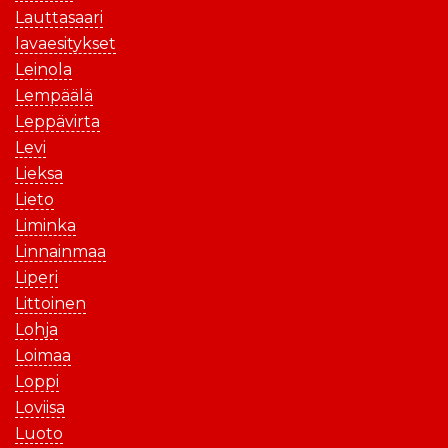
Lauttasaari
lavaesitykset
Leinola
Lempäälä
Leppävirta
Levi
Lieksa
Lieto
Liminka
Linnainmaa
Liperi
Littoinen
Lohja
Loimaa
Loppi
Loviisa
Luoto