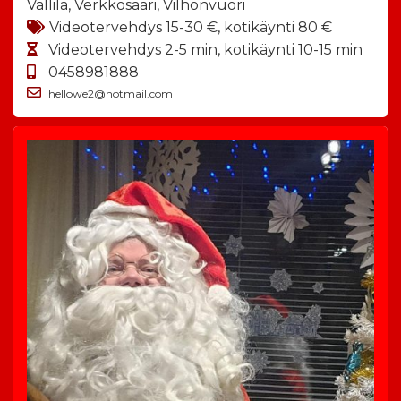
Vallila, Verkkosaari, Vilhonvuori
Videotervehdys 15-30 €, kotikäynti 80 €
Videotervehdys 2-5 min, kotikäynti 10-15 min
0458981888
hellowe2@hotmail.com