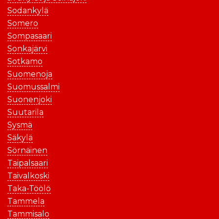
Sodankylä
Somero
Sompasaari
Sonkajärvi
Sotkamo
Suomenoja
Suomussalmi
Suonenjoki
Suutarila
Sysmä
Säkylä
Sörnäinen
Taipalsaari
Taivalkoski
Taka-Töölö
Tammela
Tammisalo