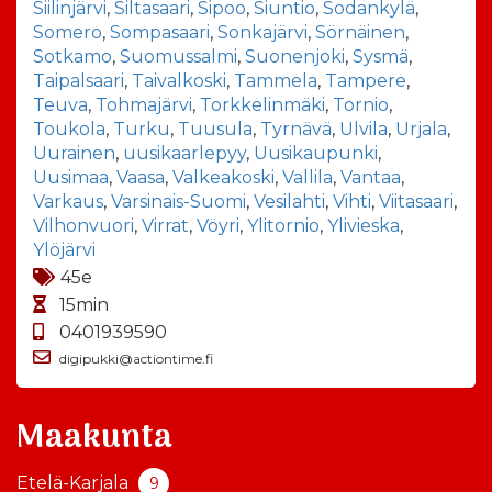
Siilinjärvi
,
Siltasaari
,
Sipoo
,
Siuntio
,
Sodankylä
,
Somero
,
Sompasaari
,
Sonkajärvi
,
Sörnäinen
,
Sotkamo
,
Suomussalmi
,
Suonenjoki
,
Sysmä
,
Taipalsaari
,
Taivalkoski
,
Tammela
,
Tampere
,
Teuva
,
Tohmajärvi
,
Torkkelinmäki
,
Tornio
,
Toukola
,
Turku
,
Tuusula
,
Tyrnävä
,
Ulvila
,
Urjala
,
Uurainen
,
uusikaarlepyy
,
Uusikaupunki
,
Uusimaa
,
Vaasa
,
Valkeakoski
,
Vallila
,
Vantaa
,
Varkaus
,
Varsinais-Suomi
,
Vesilahti
,
Vihti
,
Viitasaari
,
Vilhonvuori
,
Virrat
,
Vöyri
,
Ylitornio
,
Ylivieska
,
Ylöjärvi
45e
15min
0401939590
digipukki@actiontime.fi
Maakunta
Etelä-Karjala
9