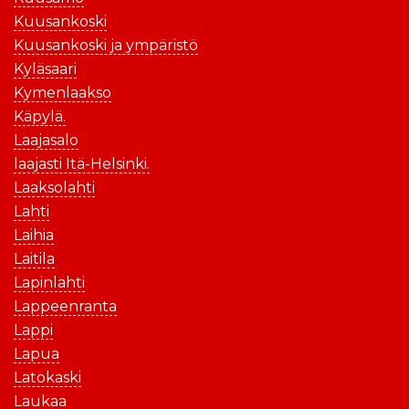
Kuusankoski
Kuusankoski ja ympäristö
Kyläsaari
Kymenlaakso
Käpylä.
Laajasalo
laajasti Itä-Helsinki.
Laaksolahti
Lahti
Laihia
Laitila
Lapinlahti
Lappeenranta
Lappi
Lapua
Latokaski
Laukaa