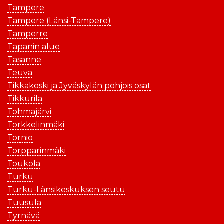
Tampere
Tampere (Länsi-Tampere)
Tamperre
Tapanin alue
Tasanne
Teuva
Tikkakoski ja Jyväskylän pohjois osat
Tikkurila
Tohmajärvi
Torkkelinmäki
Tornio
Torpparinmäki
Toukola
Turku
Turku-Länsikeskuksen seutu
Tuusula
Tyrnävä