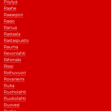
Pöytyä
Raahe
Raasepori
Raisio
Ranua
Rastaala
Rastaspuisto
Rauma
Revonlahti
Riihimäki
Risso
Roihuvuori
Rovaniemi
Ruka
Ruoholahti
Ruokolahti
Ruovesi