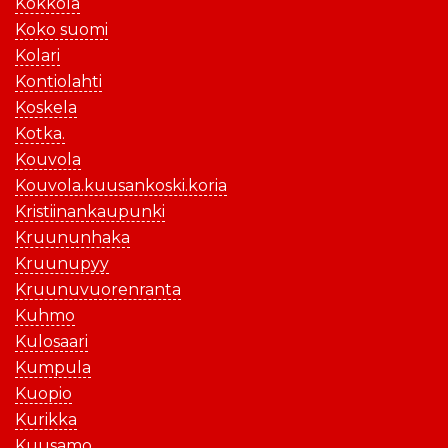
Kokkola
Koko suomi
Kolari
Kontiolahti
Koskela
Kotka.
Kouvola
Kouvola.kuusankoski.koria
Kristiinankaupunki
Kruununhaka
Kruunupyy
Kruunuvuorenranta
Kuhmo
Kulosaari
Kumpula
Kuopio
Kurikka
Kuusamo