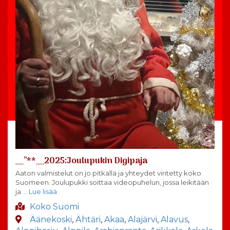
__”**__2025:Joulupukin Digipaja
Aaton valmistelut on jo pitkällä ja yhteydet viritetty koko
Suomeen. Joulupukki soittaa videopuhelun, jossa leikitään
ja
… Lue lisää
Koko Suomi
Äänekoski
,
Ähtäri
,
Akaa
,
Alajärvi
,
Alavus
,