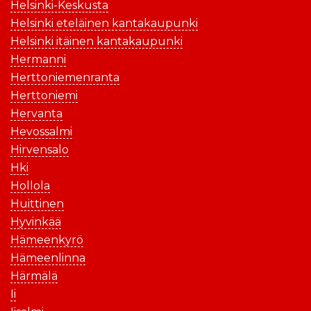
Helsinki-Keskusta
Helsinki eteläinen kantakaupunki
Helsinki itäinen kantakaupunki
Hermanni
Herttoniemenranta
Herttoniemi
Hervanta
Hevossalmi
Hirvensalo
Hki
Hollola
Huittinen
Hyvinkää
Hämeenkyrö
Hämeenlinna
Härmälä
Ii