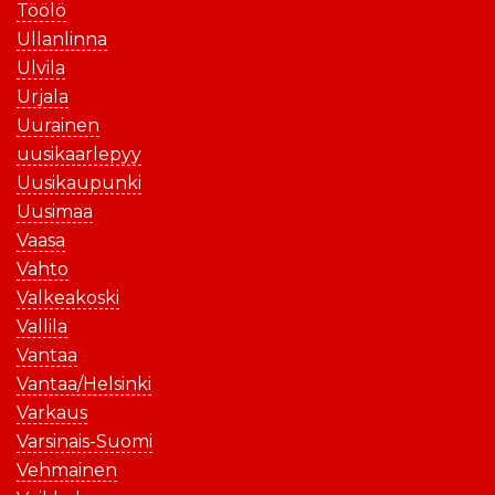
Töölö
Ullanlinna
Ulvila
Urjala
Uurainen
uusikaarlepyy
Uusikaupunki
Uusimaa
Vaasa
Vahto
Valkeakoski
Vallila
Vantaa
Vantaa/Helsinki
Varkaus
Varsinais-Suomi
Vehmainen