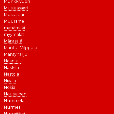
Munkkivuori
Mustaasaari
Mustasaari
Muurame
mynämäki
myymälät
Mäntsälä
Mänttä-Vilppula
Mäntyharju
Naantali
Nakkila
Nastola
Nivala
Nokia
Nousiainen
Nummela
Nurmes
Nurmijärvi