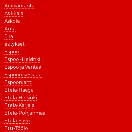
Arabianranta
Asikkala
Askola
Aura
Eira
esitykset
Espoo
Espoo -Helsinki
Espoo ja Vantaa
Espoon keskus...
Espoonlahti
Etelä-Haaga
Etelä-Helsinki
Etelä-Karjala
Etelä-Pohjanmaa
Etelä-Savo
Etu-Töölö