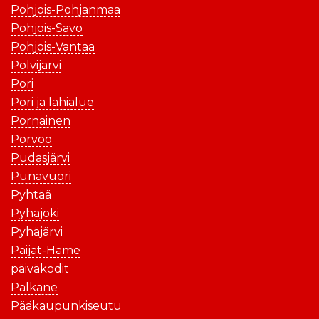
Pohjois-Pohjanmaa
Pohjois-Savo
Pohjois-Vantaa
Polvijärvi
Pori
Pori ja lähialue
Pornainen
Porvoo
Pudasjärvi
Punavuori
Pyhtää
Pyhäjoki
Pyhäjärvi
Päijät-Häme
päiväkodit
Pälkäne
Pääkaupunkiseutu