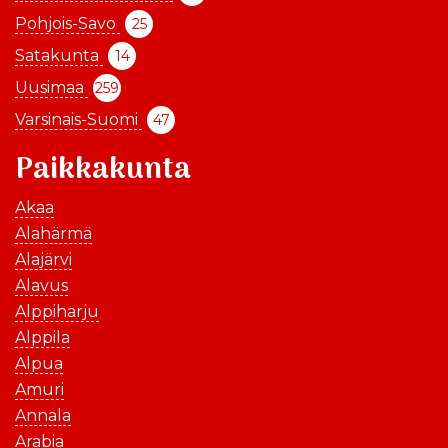
Pohjois-Savo
25
Satakunta
14
Uusimaa
259
Varsinais-Suomi
47
Paikkakunta
Akaa
Alahärmä
Alajärvi
Alavus
Alppiharju
Alppila
Alpua
Amuri
Annala
Arabia