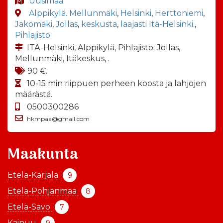
Uusimaa
Alppikylä. Mellunmäki
,
Helsinki
,
Herttoniemi
,
Jakomäki
,
Jollas
,
keskusta
,
laajasti Itä-Helsinki.
,
Pihlajisto
ITÄ-Helsinki, Alppikylä, Pihlajisto; Jollas,
Mellunmäki, Itäkeskus, .
90 €.
10-15 min riippuen perheen koosta ja lahjojen
määrästä.
0500300286
hkmpaa@gmail.com
Maakunta
Etelä-Karjala
9
Etelä-Pohjanmaa
8
Etelä-Savo
7
Kainuu