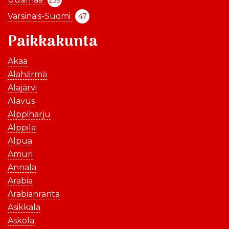
259
Varsinais-Suomi
47
Paikkakunta
Akaa
Alahärmä
Alajärvi
Alavus
Alppiharju
Alppila
Alpua
Amuri
Annala
Arabia
Arabianranta
Asikkala
Askola