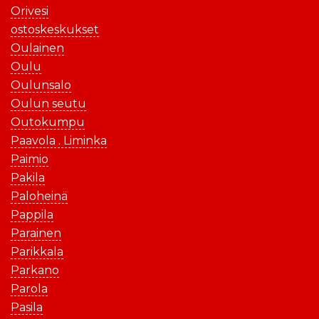
Orivesi
ostoskeskukset
Oulainen
Oulu
Oulunsalo
Oulun seutu
Outokumpu
Paavola . Liminka
Paimio
Pakila
Paloheinä
Pappila
Parainen
Parikkala
Parkano
Parola
Pasila