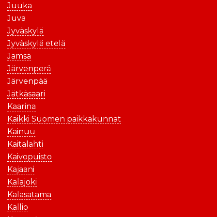
Juuka
Juva
Jyväskylä
Jyväskylä etelä
Jämsä
Järvenperä
Järvenpää
Jätkäsaari
Kaarina
Kaikki Suomen paikkakunnat
Kainuu
Kaitalahti
Kaivopuisto
Kajaani
Kalajoki
Kalasatama
Kallio