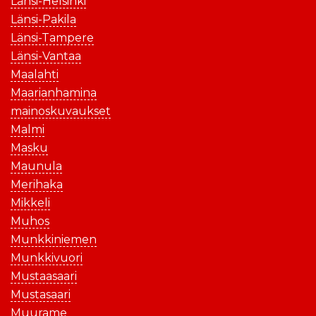
Länsi-Helsinki
Länsi-Pakila
Länsi-Tampere
Länsi-Vantaa
Maalahti
Maarianhamina
mainoskuvaukset
Malmi
Masku
Maunula
Merihaka
Mikkeli
Muhos
Munkkiniemen
Munkkivuori
Mustaasaari
Mustasaari
Muurame