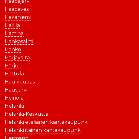
Haapajärvi
Haapavesi
Hakaniemi
Hallila
Hamina
Hankasalmi
Hanko
Harjavalta
Harju
Hattula
Haukipudas
Hausjärvi
Heinola
Helsinki
Helsinki-Keskusta
Helsinki eteläinen kantakaupunki
Helsinki itäinen kantakaupunki
Hermanni