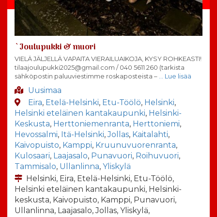
`Joulupukki & muori
VIELÄ JÄLJELLÄ VAPAITA VIERAILUAIKOJA, KYSY ROHKEASTI!
tilaajoulupukki2025@gmail.com / 040 5611 260 (tarkista
sähköpostin paluuviestimme roskaposteista –
… Lue lisää
Uusimaa
Eira
,
Etelä-Helsinki
,
Etu-Töölö
,
Helsinki
,
Helsinki eteläinen kantakaupunki
,
Helsinki-
Keskusta
,
Herttoniemenranta
,
Herttoniemi
,
Hevossalmi
,
Itä-Helsinki
,
Jollas
,
Kaitalahti
,
Kaivopuisto
,
Kamppi
,
Kruunuvuorenranta
,
Kulosaari
,
Laajasalo
,
Punavuori
,
Roihuvuori
,
Tammisalo
,
Ullanlinna
,
Yliskylä
Helsinki, Eira, Etelä-Helsinki, Etu-Töölö,
Helsinki eteläinen kantakaupunki, Helsinki-
keskusta, Kaivopuisto, Kamppi, Punavuori,
Ullanlinna, Laajasalo, Jollas, Yliskylä,