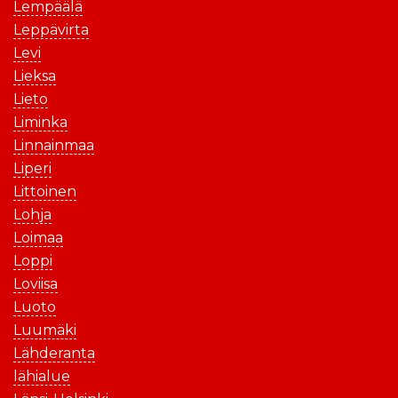
Lempäälä
Leppävirta
Levi
Lieksa
Lieto
Liminka
Linnainmaa
Liperi
Littoinen
Lohja
Loimaa
Loppi
Loviisa
Luoto
Luumäki
Lähderanta
lähialue