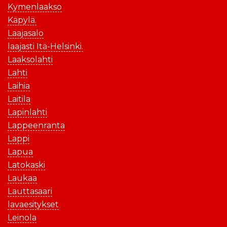
Kymenlaakso
Käpylä.
Laajasalo
laajasti Itä-Helsinki.
Laaksolahti
Lahti
Laihia
Laitila
Lapinlahti
Lappeenranta
Lappi
Lapua
Latokaski
Laukaa
Lauttasaari
lavaesitykset
Leinola