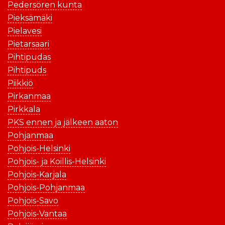
Pedersören kunta
Pieksämäki
Pielavesi
Pietarsaari
Pihtipudas
Pihtipuds
Piikkiö
Pirkanmaa
Pirkkala
PKS ennen ja jälkeen aaton
Pohjanmaa
Pohjois-Helsinki
Pohjois- ja Koillis-Helsinki
Pohjois-Karjala
Pohjois-Pohjanmaa
Pohjois-Savo
Pohjois-Vantaa