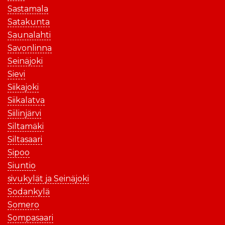
Sastamala
Satakunta
Saunalahti
Savonlinna
Seinäjoki
Sievi
Siikajoki
Siikalatva
Siilinjärvi
Siltamäki
Siltasaari
Sipoo
Siuntio
sivukylät ja Seinäjoki
Sodankylä
Somero
Sompasaari