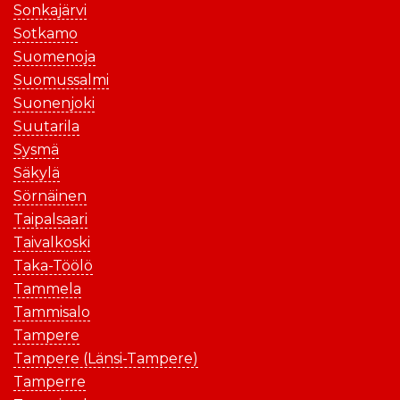
Sonkajärvi
Sotkamo
Suomenoja
Suomussalmi
Suonenjoki
Suutarila
Sysmä
Säkylä
Sörnäinen
Taipalsaari
Taivalkoski
Taka-Töölö
Tammela
Tammisalo
Tampere
Tampere (Länsi-Tampere)
Tamperre