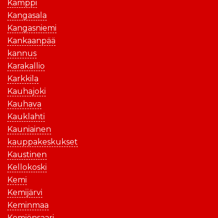
Kamppi
Kangasala
Kangasniemi
Kankaanpää
kannus
Karakallio
Karkkila
Kauhajoki
Kauhava
Kauklahti
Kauniainen
kauppakeskukset
Kaustinen
Kellokoski
Kemi
Kemijärvi
Keminmaa
Kemiönsaari