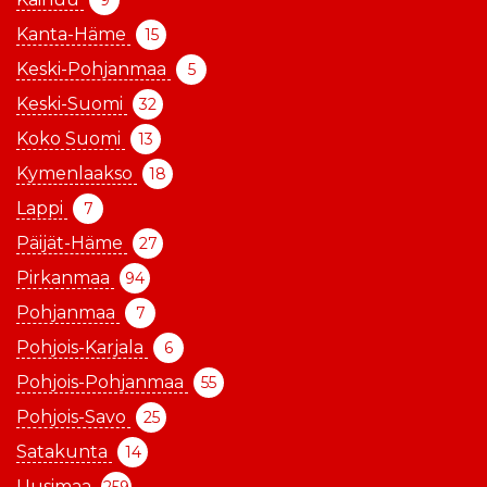
9
Kanta-Häme
15
Keski-Pohjanmaa
5
Keski-Suomi
32
Koko Suomi
13
Kymenlaakso
18
Lappi
7
Päijät-Häme
27
Pirkanmaa
94
Pohjanmaa
7
Pohjois-Karjala
6
Pohjois-Pohjanmaa
55
Pohjois-Savo
25
Satakunta
14
Uusimaa