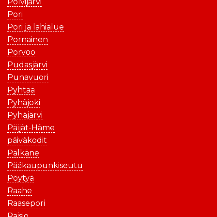
Polvijärvi
Pori
Pori ja lähialue
Pornainen
Porvoo
Pudasjärvi
Punavuori
Pyhtää
Pyhäjoki
Pyhäjärvi
Päijät-Häme
päiväkodit
Pälkäne
Pääkaupunkiseutu
Pöytyä
Raahe
Raasepori
Raisio