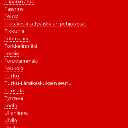
Tapanin alue
Tasanne
Teuva
Tikkakoski ja Jyväskylän pohjois osat
Tikkurila
Tohmajärvi
Torkkelinmäki
Tornio
Torpparinmäki
Toukola
Turku
Turku-Länsikeskuksen seutu
Tuusula
Tyrnävä
Töölö
Ullanlinna
Ulvila
Urjala