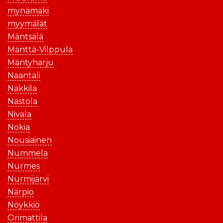
mynämäki
myymälät
Mäntsälä
Mänttä-Vilppula
Mäntyharju
Naantali
Nakkila
Nastola
Nivala
Nokia
Nousiainen
Nummela
Nurmes
Nurmijärvi
Närpiö
Nöykkiö
Orimattila