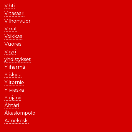
Vihti
Viitasaari
Vilhonvuori
Virrat
Voikkaa
Vuores
Vöyri
yhdistykset
Ylihärmä
Yliskylä
Ylitornio
Ylivieska
Ylöjärvi
Ähtäri
Äkäslompolo
Äänekoski