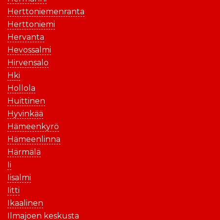
Herttoniemenranta
Herttoniemi
Hervanta
Hevossalmi
Hirvensalo
Hki
Hollola
Huittinen
Hyvinkää
Hämeenkyrö
Hämeenlinna
Härmälä
Ii
Iisalmi
Iitti
Ikaalinen
Ilmajoen keskusta