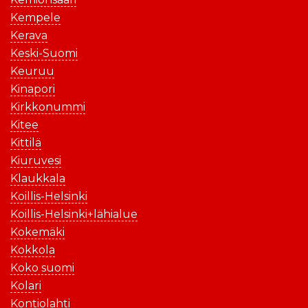
Kempele
Kerava
Keski-Suomi
Keuruu
Kinapori
Kirkkonummi
Kitee
Kittilä
Kiuruvesi
Klaukkala
Koillis-Helsinki
Koillis-Helsinki+lähialue
Kokemäki
Kokkola
Koko suomi
Kolari
Kontiolahti