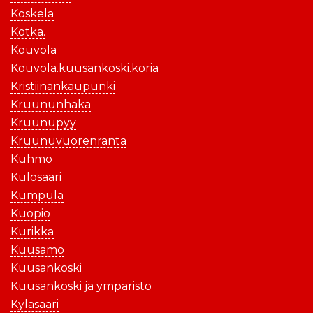
Koskela
Kotka.
Kouvola
Kouvola.kuusankoski.koria
Kristiinankaupunki
Kruununhaka
Kruunupyy
Kruunuvuorenranta
Kuhmo
Kulosaari
Kumpula
Kuopio
Kurikka
Kuusamo
Kuusankoski
Kuusankoski ja ympäristö
Kyläsaari