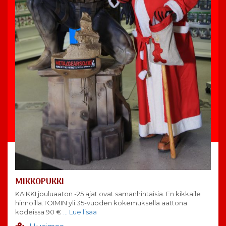
MIKKOPUKKI
KAIKKI jouluaaton -25 ajat ovat samanhintaisia. En kikkaile
hinnoilla.TOIMIN yli 35-vuoden kokemuksella aattona
kodeissa 90 €
… Lue lisää