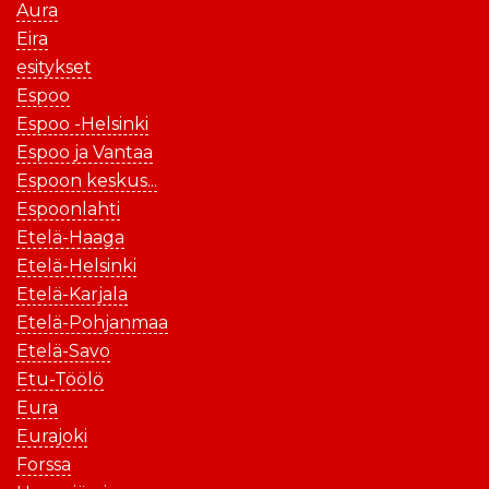
Aura
Eira
esitykset
Espoo
Espoo -Helsinki
Espoo ja Vantaa
Espoon keskus...
Espoonlahti
Etelä-Haaga
Etelä-Helsinki
Etelä-Karjala
Etelä-Pohjanmaa
Etelä-Savo
Etu-Töölö
Eura
Eurajoki
Forssa