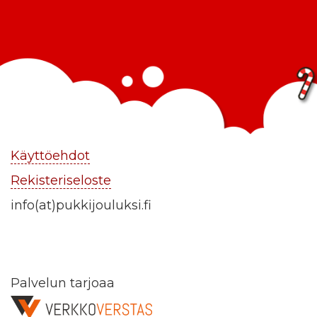
Käyttöehdot
Rekisteriseloste
info(at)pukkijouluksi.fi
Palvelun tarjoaa