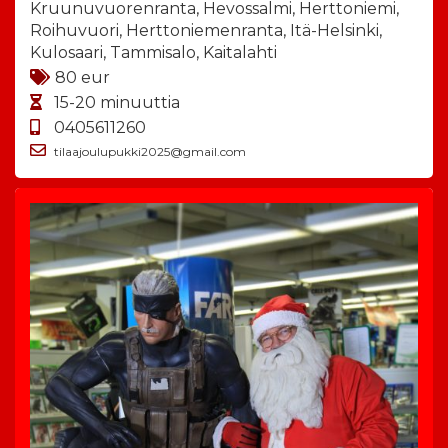
Kruunuvuorenranta, Hevossalmi, Herttoniemi,
Roihuvuori, Herttoniemenranta, Itä-Helsinki,
Kulosaari, Tammisalo, Kaitalahti
80 eur
15-20 minuuttia
0405611260
tilaajoulupukki2025@gmail.com