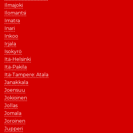
Ilmajoki
Ilomantsi
Imatra
Inari
Inkoo
Irjala
Isokyrö
Itä-Helsinki
Itä-Pakila
Itä-Tampere: Atala
Janakkala
Joensuu
Jokioinen
Jollas
Jomala
Joroinen
Jupperi