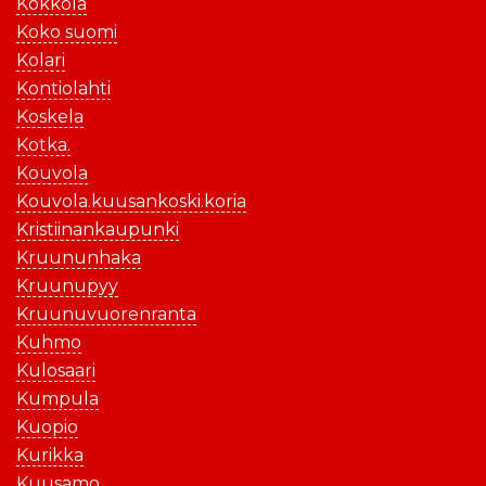
Kokkola
Koko suomi
Kolari
Kontiolahti
Koskela
Kotka.
Kouvola
Kouvola.kuusankoski.koria
Kristiinankaupunki
Kruununhaka
Kruunupyy
Kruunuvuorenranta
Kuhmo
Kulosaari
Kumpula
Kuopio
Kurikka
Kuusamo