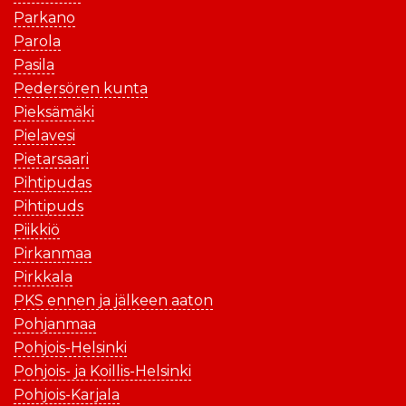
Parkano
Parola
Pasila
Pedersören kunta
Pieksämäki
Pielavesi
Pietarsaari
Pihtipudas
Pihtipuds
Piikkiö
Pirkanmaa
Pirkkala
PKS ennen ja jälkeen aaton
Pohjanmaa
Pohjois-Helsinki
Pohjois- ja Koillis-Helsinki
Pohjois-Karjala