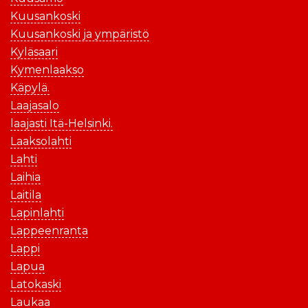
Kuusankoski
Kuusankoski ja ympäristö
Kyläsaari
Kymenlaakso
Käpylä.
Laajasalo
laajasti Itä-Helsinki.
Laaksolahti
Lahti
Laihia
Laitila
Lapinlahti
Lappeenranta
Lappi
Lapua
Latokaski
Laukaa