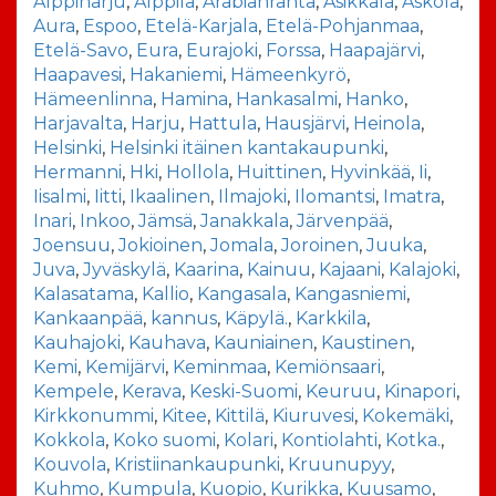
Alppiharju
,
Alppila
,
Arabianranta
,
Asikkala
,
Askola
,
Aura
,
Espoo
,
Etelä-Karjala
,
Etelä-Pohjanmaa
,
Etelä-Savo
,
Eura
,
Eurajoki
,
Forssa
,
Haapajärvi
,
Haapavesi
,
Hakaniemi
,
Hämeenkyrö
,
Hämeenlinna
,
Hamina
,
Hankasalmi
,
Hanko
,
Harjavalta
,
Harju
,
Hattula
,
Hausjärvi
,
Heinola
,
Helsinki
,
Helsinki itäinen kantakaupunki
,
Hermanni
,
Hki
,
Hollola
,
Huittinen
,
Hyvinkää
,
Ii
,
Iisalmi
,
Iitti
,
Ikaalinen
,
Ilmajoki
,
Ilomantsi
,
Imatra
,
Inari
,
Inkoo
,
Jämsä
,
Janakkala
,
Järvenpää
,
Joensuu
,
Jokioinen
,
Jomala
,
Joroinen
,
Juuka
,
Juva
,
Jyväskylä
,
Kaarina
,
Kainuu
,
Kajaani
,
Kalajoki
,
Kalasatama
,
Kallio
,
Kangasala
,
Kangasniemi
,
Kankaanpää
,
kannus
,
Käpylä.
,
Karkkila
,
Kauhajoki
,
Kauhava
,
Kauniainen
,
Kaustinen
,
Kemi
,
Kemijärvi
,
Keminmaa
,
Kemiönsaari
,
Kempele
,
Kerava
,
Keski-Suomi
,
Keuruu
,
Kinapori
,
Kirkkonummi
,
Kitee
,
Kittilä
,
Kiuruvesi
,
Kokemäki
,
Kokkola
,
Koko suomi
,
Kolari
,
Kontiolahti
,
Kotka.
,
Kouvola
,
Kristiinankaupunki
,
Kruunupyy
,
Kuhmo
,
Kumpula
,
Kuopio
,
Kurikka
,
Kuusamo
,