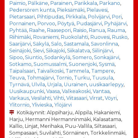
Paimio
,
Pälkäne
,
Parainen
,
Parikkala
,
Parkano
,
Pedersören kunta
,
Pieksämäki
,
Pielavesi
,
Pietarsaari
,
Pihtipudas
,
Pirkkala
,
Polvijärvi
,
Pori
,
Pornainen
,
Porvoo
,
Pöytyä
,
Pudasjärvi
,
Pyhäjärvi
,
Pyhtää
,
Raahe
,
Raasepori
,
Raisio
,
Ranua
,
Rauma
,
Riihimäki
,
Rovaniemi
,
Ruokolahti
,
Ruovesi
,
Rusko
,
Saarijärvi
,
Säkylä
,
Salo
,
Sastamala
,
Savonlinna
,
Seinäjoki
,
Sievi
,
Siikajoki
,
Siikalatva
,
Siilinjärvi
,
Sipoo
,
Siuntio
,
Sodankylä
,
Somero
,
Sonkajärvi
,
Sotkamo
,
Suomussalmi
,
Suonenjoki
,
Sysmä
,
Taipalsaari
,
Taivalkoski
,
Tammela
,
Tampere
,
Teuva
,
Tohmajärvi
,
Tornio
,
Turku
,
Tuusula
,
Tyrnävä
,
Ulvila
,
Urjala
,
Uurainen
,
uusikaarlepyy
,
Uusikaupunki
,
Vaasa
,
Valkeakoski
,
Vantaa
,
Varkaus
,
Vesilahti
,
Vihti
,
Viitasaari
,
Virrat
,
Vöyri
,
Ylitornio
,
Ylivieska
,
Ylöjärvi
Kotikäynnit: Alppiharju, Alppila, Hakaniemi,
Harju, Hermanni Hermanninmäki, Kalasatama,
Kallio, Linjat, Merihaka, Puu-Vallila, Siltasaari,
Sompasaari, Suvilahti, Sörnäinen, Torkkelinmäki,