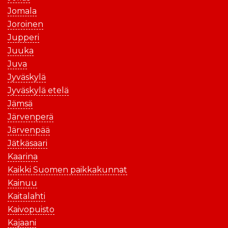
Jomala
Joroinen
Jupperi
Juuka
Juva
Jyväskylä
Jyväskylä etelä
Jämsä
Järvenperä
Järvenpää
Jätkäsaari
Kaarina
Kaikki Suomen paikkakunnat
Kainuu
Kaitalahti
Kaivopuisto
Kajaani