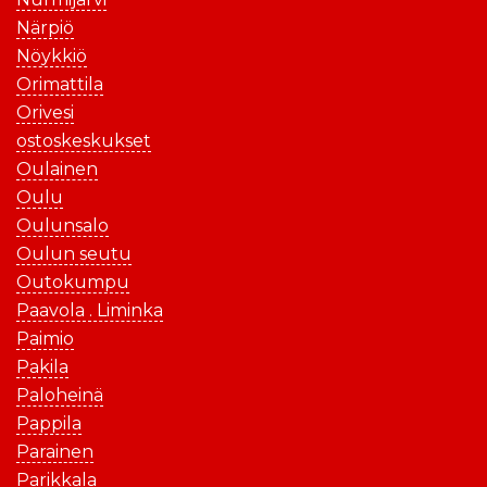
Närpiö
Nöykkiö
Orimattila
Orivesi
ostoskeskukset
Oulainen
Oulu
Oulunsalo
Oulun seutu
Outokumpu
Paavola . Liminka
Paimio
Pakila
Paloheinä
Pappila
Parainen
Parikkala