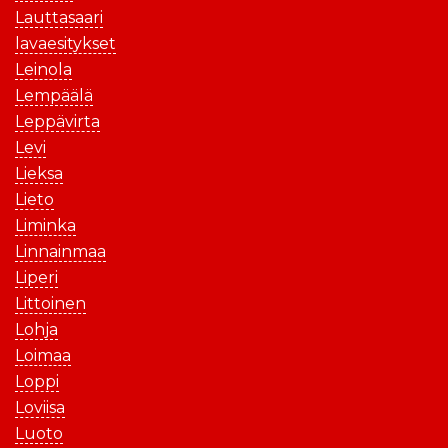
Lauttasaari
lavaesitykset
Leinola
Lempäälä
Leppävirta
Levi
Lieksa
Lieto
Liminka
Linnainmaa
Liperi
Littoinen
Lohja
Loimaa
Loppi
Loviisa
Luoto