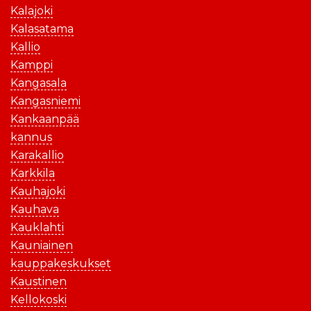
Kalajoki
Kalasatama
Kallio
Kamppi
Kangasala
Kangasniemi
Kankaanpää
kannus
Karakallio
Karkkila
Kauhajoki
Kauhava
Kauklahti
Kauniainen
kauppakeskukset
Kaustinen
Kellokoski