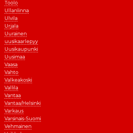
Töölö
Ullanlinna
Ulvila
Urjala
Uurainen
uusikaarlepyy
Uusikaupunki
Uusimaa
Vaasa
Vahto
Valkeakoski
Vallila
Vantaa
Vantaa/Helsinki
Varkaus
Varsinais-Suomi
Vehmainen