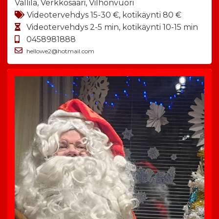
Vallila, Verkkosaari, Vilhonvuori
Videotervehdys 15-30 €, kotikäynti 80 €
Videotervehdys 2-5 min, kotikäynti 10-15 min
0458981888
hellowe2@hotmail.com