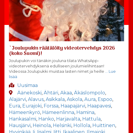
`Joulupukin räätälöity videotervehdys 2026
(koko Suomi)!
Joulupukin voi tänäkin jouluna tilata WhatsApp-
videotervehdyksenä edulliseen joulumielihintaan!
Videossa Joulupukki muistaa lasten nimet ja heille
… Lue
lisää
Uusimaa
Äänekoski
,
Ähtäri
,
Akaa
,
Äkäslompolo
,
Alajärvi
,
Alavus
,
Asikkala
,
Askola
,
Aura
,
Espoo
,
Eura
,
Eurajoki
,
Forssa
,
Haapajärvi
,
Haapavesi
,
Hämeenkyrö
,
Hämeenlinna
,
Hamina
,
Hankasalmi
,
Hanko
,
Harjavalta
,
Hattula
,
Hausjärvi
,
Heinola
,
Helsinki
,
Hollola
,
Huittinen
,
Hyvinkää
,
Ii
,
Iisalmi
,
Iitti
,
Ikaalinen
,
Ilmajoki
,