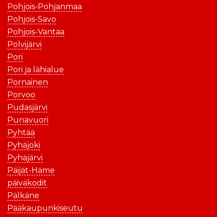
Pohjois-Pohjanmaa
Pohjois-Savo
Pohjois-Vantaa
Polvijärvi
Pori
Pori ja lähialue
Pornainen
Porvoo
Pudasjärvi
Punavuori
Pyhtää
Pyhäjoki
Pyhäjärvi
Päijät-Häme
päiväkodit
Pälkäne
Pääkaupunkiseutu