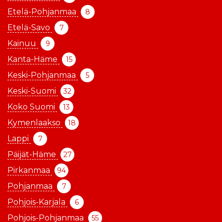
Etelä-Pohjanmaa
8
Etelä-Savo
7
Kainuu
9
Kanta-Häme
15
Keski-Pohjanmaa
5
Keski-Suomi
32
Koko Suomi
13
Kymenlaakso
18
Lappi
7
Päijät-Häme
27
Pirkanmaa
94
Pohjanmaa
7
Pohjois-Karjala
6
Pohjois-Pohjanmaa
55