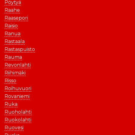
Pöytyä
Raahe
Raasepori
Raisio
Ranua
Rastaala
Rastaspuisto
Rauma
Revonlahti
Riihimäki
Risso
Roihuvuori
Rovaniemi
Ruka
Ruoholahti
Ruokolahti
Ruovesi