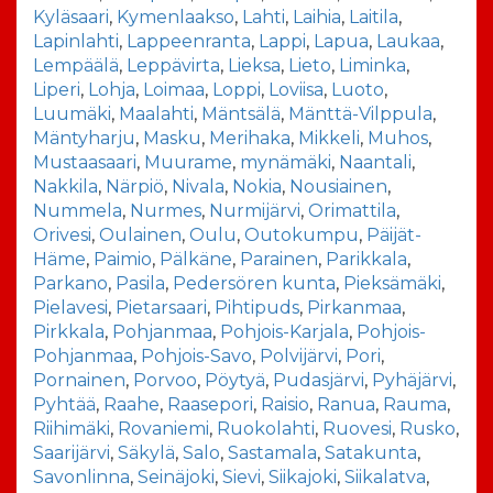
Kyläsaari
,
Kymenlaakso
,
Lahti
,
Laihia
,
Laitila
,
Lapinlahti
,
Lappeenranta
,
Lappi
,
Lapua
,
Laukaa
,
Lempäälä
,
Leppävirta
,
Lieksa
,
Lieto
,
Liminka
,
Liperi
,
Lohja
,
Loimaa
,
Loppi
,
Loviisa
,
Luoto
,
Luumäki
,
Maalahti
,
Mäntsälä
,
Mänttä-Vilppula
,
Mäntyharju
,
Masku
,
Merihaka
,
Mikkeli
,
Muhos
,
Mustaasaari
,
Muurame
,
mynämäki
,
Naantali
,
Nakkila
,
Närpiö
,
Nivala
,
Nokia
,
Nousiainen
,
Nummela
,
Nurmes
,
Nurmijärvi
,
Orimattila
,
Orivesi
,
Oulainen
,
Oulu
,
Outokumpu
,
Päijät-
Häme
,
Paimio
,
Pälkäne
,
Parainen
,
Parikkala
,
Parkano
,
Pasila
,
Pedersören kunta
,
Pieksämäki
,
Pielavesi
,
Pietarsaari
,
Pihtipuds
,
Pirkanmaa
,
Pirkkala
,
Pohjanmaa
,
Pohjois-Karjala
,
Pohjois-
Pohjanmaa
,
Pohjois-Savo
,
Polvijärvi
,
Pori
,
Pornainen
,
Porvoo
,
Pöytyä
,
Pudasjärvi
,
Pyhäjärvi
,
Pyhtää
,
Raahe
,
Raasepori
,
Raisio
,
Ranua
,
Rauma
,
Riihimäki
,
Rovaniemi
,
Ruokolahti
,
Ruovesi
,
Rusko
,
Saarijärvi
,
Säkylä
,
Salo
,
Sastamala
,
Satakunta
,
Savonlinna
,
Seinäjoki
,
Sievi
,
Siikajoki
,
Siikalatva
,