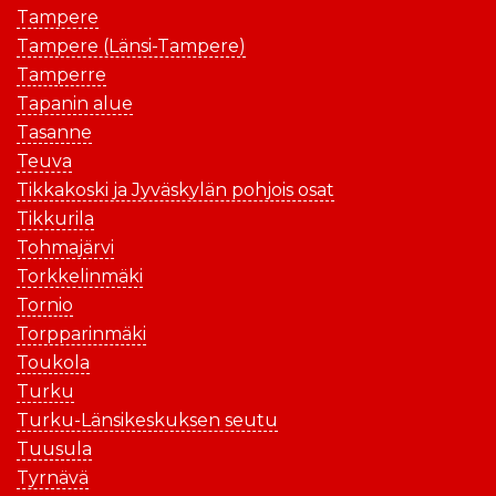
Tampere
Tampere (Länsi-Tampere)
Tamperre
Tapanin alue
Tasanne
Teuva
Tikkakoski ja Jyväskylän pohjois osat
Tikkurila
Tohmajärvi
Torkkelinmäki
Tornio
Torpparinmäki
Toukola
Turku
Turku-Länsikeskuksen seutu
Tuusula
Tyrnävä