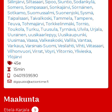
Siilinjärvi
,
Siltasaari
,
Sipoo
,
Siuntio
,
Sodankylä
,
Somero
,
Sompasaari
,
Sonkajärvi
,
Sörnäinen
,
Sotkamo
,
Suomussalmi
,
Suonenjoki
,
Sysmä
,
Taipalsaari
,
Taivalkoski
,
Tammela
,
Tampere
,
Teuva
,
Tohmajärvi
,
Torkkelinmäki
,
Tornio
,
Toukola
,
Turku
,
Tuusula
,
Tyrnävä
,
Ulvila
,
Urjala
,
Uurainen
,
uusikaarlepyy
,
Uusikaupunki
,
Uusimaa
,
Vaasa
,
Valkeakoski
,
Vallila
,
Vantaa
,
Varkaus
,
Varsinais-Suomi
,
Vesilahti
,
Vihti
,
Viitasaari
,
Vilhonvuori
,
Virrat
,
Vöyri
,
Ylitornio
,
Ylivieska
,
Ylöjärvi
45e
15min
0401939590
digipukki@actiontime.fi
Maakunta
Etelä-Karjala
9