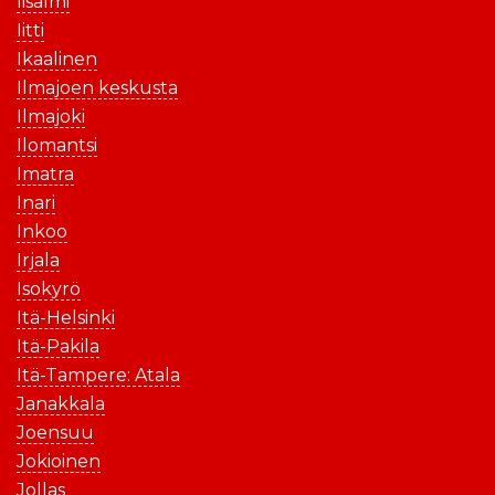
Iisalmi
Iitti
Ikaalinen
Ilmajoen keskusta
Ilmajoki
Ilomantsi
Imatra
Inari
Inkoo
Irjala
Isokyrö
Itä-Helsinki
Itä-Pakila
Itä-Tampere: Atala
Janakkala
Joensuu
Jokioinen
Jollas