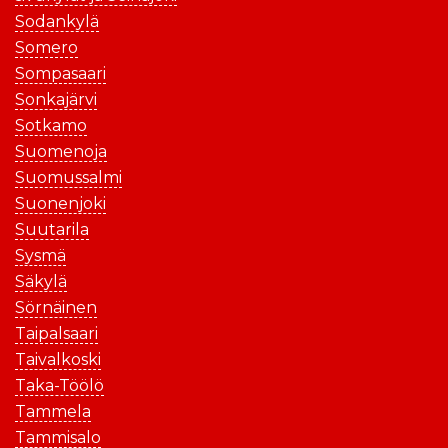
Sodankylä
Somero
Sompasaari
Sonkajärvi
Sotkamo
Suomenoja
Suomussalmi
Suonenjoki
Suutarila
Sysmä
Säkylä
Sörnäinen
Taipalsaari
Taivalkoski
Taka-Töölö
Tammela
Tammisalo