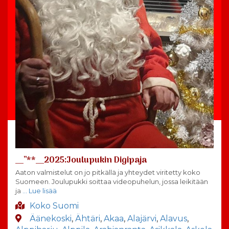
__”**__2025:Joulupukin Digipaja
Aaton valmistelut on jo pitkällä ja yhteydet viritetty koko
Suomeen. Joulupukki soittaa videopuhelun, jossa leikitään
ja
… Lue lisää
Koko Suomi
Äänekoski
,
Ähtäri
,
Akaa
,
Alajärvi
,
Alavus
,