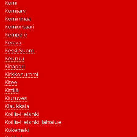
Kemi
Kemijärvi
Keminmaa
Kemiönsaari
Kempele
Kerava
Keski-Suomi
Keuruu
Kinapori
Kirkkonummi
Kitee
Kittilä
Kiuruvesi
Klaukkala
Koillis-Helsinki
Koillis-Helsinki+lähialue
Kokemäki