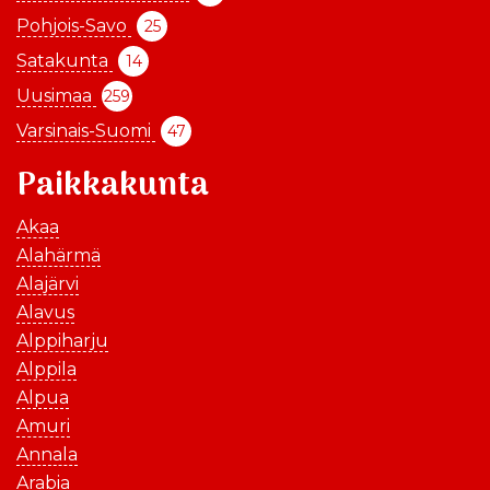
Pohjois-Savo
25
Satakunta
14
Uusimaa
259
Varsinais-Suomi
47
Paikkakunta
Akaa
Alahärmä
Alajärvi
Alavus
Alppiharju
Alppila
Alpua
Amuri
Annala
Arabia