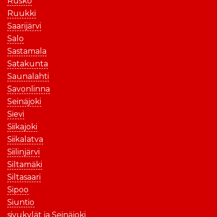
Rusko
Ruukki
Saarijärvi
Salo
Sastamala
Satakunta
Saunalahti
Savonlinna
Seinäjoki
Sievi
Siikajoki
Siikalatva
Siilinjärvi
Siltamäki
Siltasaari
Sipoo
Siuntio
sivukylät ja Seinäjoki