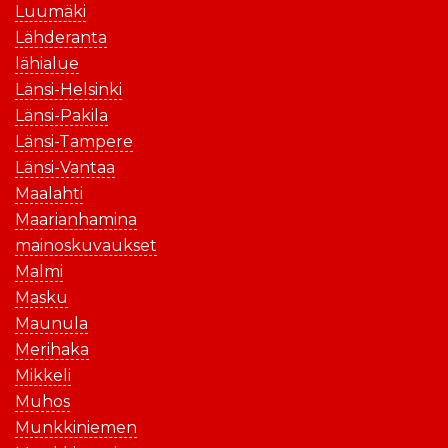
Luumäki
Lähderanta
lähialue
Länsi-Helsinki
Länsi-Pakila
Länsi-Tampere
Länsi-Vantaa
Maalahti
Maarianhamina
mainoskuvaukset
Malmi
Masku
Maunula
Merihaka
Mikkeli
Muhos
Munkkiniemen