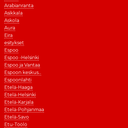
Arabianranta
Asikkala
Askola
Aura
Eira
esitykset
Espoo
Espoo -Helsinki
Espoo ja Vantaa
Espoon keskus...
Espoonlahti
Etelä-Haaga
Etelä-Helsinki
Etelä-Karjala
Etelä-Pohjanmaa
Etelä-Savo
Etu-Töölö