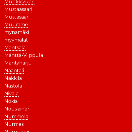
Munkkivuori
Mustaasaari
Mustasaari
Muurame
mynämäki
myymälät
Mäntsälä
Mänttä-Vilppula
Mäntyharju
Naantali
Nakkila
Nastola
Nivala
Nokia
Nousiainen
Nummela
Nurmes
Nurmijärvi