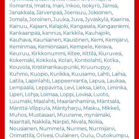
Ilomantsi
,
Imatra
,
Inari
,
Inkoo
,
Isokyrö
,
Jämsä
,
Janakkala
,
Järvenpää
,
Joensuu
,
Jokioinen
,
Jomala
,
Joroinen
,
Juuka
,
Juva
,
Jyväskylä
,
Kaarina
,
Kainuu
,
Kajaani
,
Kalajoki
,
Kangasala
,
Kangasniemi
,
Kankaanpää
,
kannus
,
Karkkila
,
Kauhajoki
,
Kauhava
,
Kauniainen
,
Kaustinen
,
Kemi
,
Kemijärvi
,
Keminmaa
,
Kemiönsaari
,
Kempele
,
Kerava
,
Keuruu
,
Kirkkonummi
,
Kitee
,
Kittilä
,
Kiuruvesi
,
Kokemäki
,
Kokkola
,
Kolari
,
Kontiolahti
,
Kotka.
,
Kouvola
,
Kristiinankaupunki
,
Kruunupyy
,
Kuhmo
,
Kuopio
,
Kurikka
,
Kuusamo
,
Lahti
,
Laihia
,
Laitila
,
Lapinlahti
,
Lappeenranta
,
Lapua
,
Laukaa
,
Lempäälä
,
Leppävirta
,
Levi
,
Lieksa
,
Lieto
,
Liminka
,
Liperi
,
Lohja
,
Loimaa
,
Loppi
,
Loviisa
,
Luoto
,
Luumäki
,
Maalahti
,
Maarianhamina
,
Mäntsälä
,
Mänttä-Vilppula
,
Mäntyharju
,
Masku
,
Mikkeli
,
Muhos
,
Mustasaari
,
Muurame
,
mynämäki
,
Naantali
,
Nakkila
,
Närpiö
,
Nivala
,
Nokia
,
Nousiainen
,
Nummela
,
Nurmes
,
Nurmijärvi
,
Orimattila
,
Orivesi
,
Oulainen
,
Oulu
,
Outokumpu
,