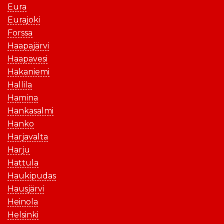
Eura
Eurajoki
Forssa
Haapajärvi
Haapavesi
Hakaniemi
Hallila
Hamina
Hankasalmi
Hanko
Harjavalta
Harju
Hattula
Haukipudas
Hausjärvi
Heinola
Helsinki