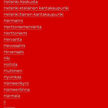
Helsinki-Keskusta
Helsinki eteläinen kantakaupunki
Helsinki itäinen kantakaupunki
Hermanni
Herttoniemenranta
Herttoniemi
Hervanta
Hevossalmi
Hirvensalo
Hki
Hollola
Huittinen
Hyvinkää
Hämeenkyrö
Hämeenlinna
Härmälä
Ii