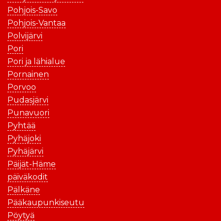
Pohjois-Savo
Pohjois-Vantaa
Polvijärvi
Pori
Pori ja lähialue
Pornainen
Porvoo
Pudasjärvi
Punavuori
Pyhtää
Pyhäjoki
Pyhäjärvi
Päijät-Häme
päiväkodit
Pälkäne
Pääkaupunkiseutu
Pöytyä