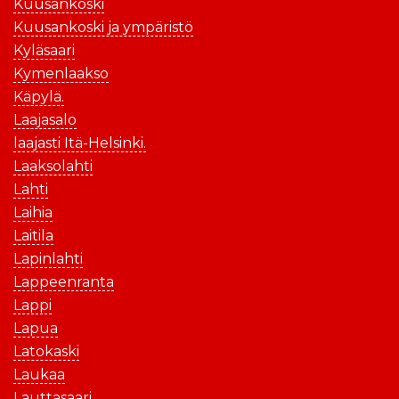
Kuusankoski
Kuusankoski ja ympäristö
Kyläsaari
Kymenlaakso
Käpylä.
Laajasalo
laajasti Itä-Helsinki.
Laaksolahti
Lahti
Laihia
Laitila
Lapinlahti
Lappeenranta
Lappi
Lapua
Latokaski
Laukaa
Lauttasaari