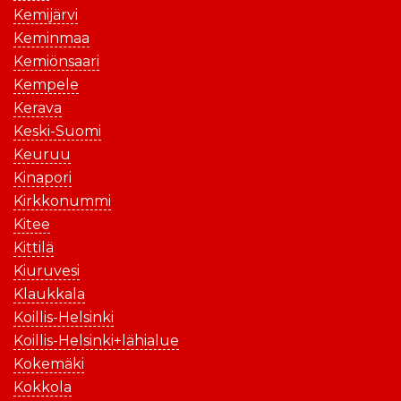
Kemijärvi
Keminmaa
Kemiönsaari
Kempele
Kerava
Keski-Suomi
Keuruu
Kinapori
Kirkkonummi
Kitee
Kittilä
Kiuruvesi
Klaukkala
Koillis-Helsinki
Koillis-Helsinki+lähialue
Kokemäki
Kokkola