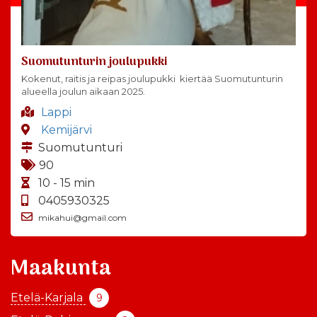
Suomutunturin joulupukki
Kokenut, raitis ja reipas joulupukki kiertää Suomutunturin
alueella joulun aikaan 2025.
Lappi
Kemijärvi
Suomutunturi
90
10 - 15 min
0405930325
mikahui@gmail.com
Maakunta
Etelä-Karjala
9