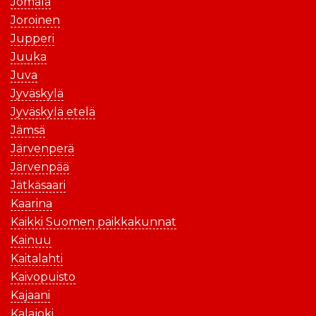
Jomala
Joroinen
Jupperi
Juuka
Juva
Jyväskylä
Jyväskylä etelä
Jämsä
Järvenperä
Järvenpää
Jätkäsaari
Kaarina
Kaikki Suomen paikkakunnat
Kainuu
Kaitalahti
Kaivopuisto
Kajaani
Kalajoki