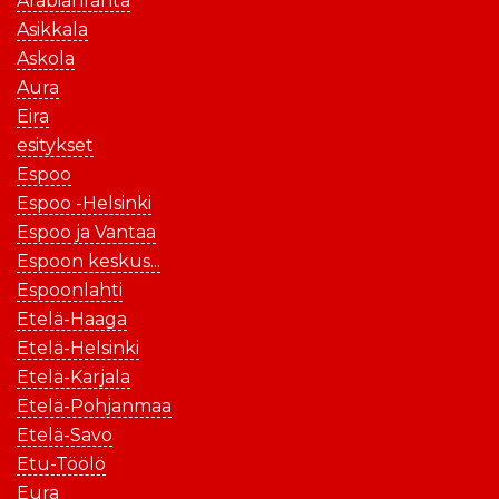
Arabianranta
Asikkala
Askola
Aura
Eira
esitykset
Espoo
Espoo -Helsinki
Espoo ja Vantaa
Espoon keskus...
Espoonlahti
Etelä-Haaga
Etelä-Helsinki
Etelä-Karjala
Etelä-Pohjanmaa
Etelä-Savo
Etu-Töölö
Eura