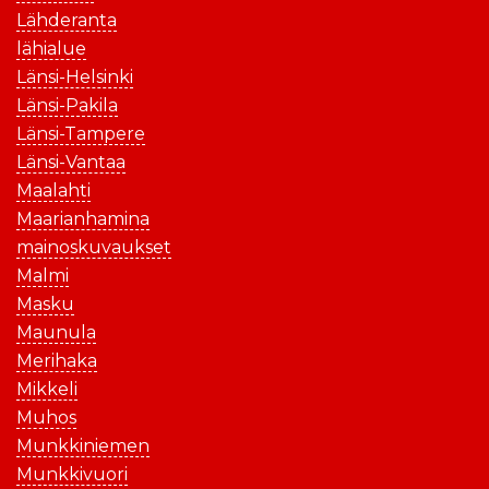
Lähderanta
lähialue
Länsi-Helsinki
Länsi-Pakila
Länsi-Tampere
Länsi-Vantaa
Maalahti
Maarianhamina
mainoskuvaukset
Malmi
Masku
Maunula
Merihaka
Mikkeli
Muhos
Munkkiniemen
Munkkivuori