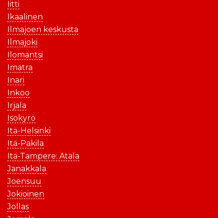
Iitti
Ikaalinen
Ilmajoen keskusta
Ilmajoki
Ilomantsi
Imatra
Inari
Inkoo
Irjala
Isokyrö
Itä-Helsinki
Itä-Pakila
Itä-Tampere: Atala
Janakkala
Joensuu
Jokioinen
Jollas