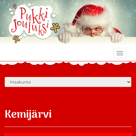
Toggle
naviga
Kemijärvi