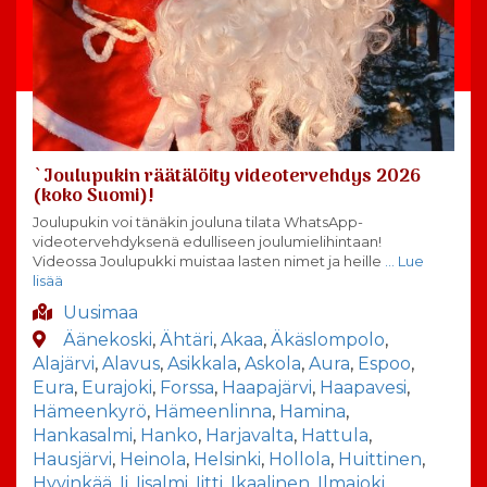
`Joulupukin räätälöity videotervehdys 2026
(koko Suomi)!
Joulupukin voi tänäkin jouluna tilata WhatsApp-
videotervehdyksenä edulliseen joulumielihintaan!
Videossa Joulupukki muistaa lasten nimet ja heille
… Lue
lisää
Uusimaa
Äänekoski
,
Ähtäri
,
Akaa
,
Äkäslompolo
,
Alajärvi
,
Alavus
,
Asikkala
,
Askola
,
Aura
,
Espoo
,
Eura
,
Eurajoki
,
Forssa
,
Haapajärvi
,
Haapavesi
,
Hämeenkyrö
,
Hämeenlinna
,
Hamina
,
Hankasalmi
,
Hanko
,
Harjavalta
,
Hattula
,
Hausjärvi
,
Heinola
,
Helsinki
,
Hollola
,
Huittinen
,
Hyvinkää
,
Ii
,
Iisalmi
,
Iitti
,
Ikaalinen
,
Ilmajoki
,