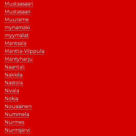
Mustaasaari
Mustasaari
Muurame
mynämäki
myymälät
Mäntsälä
Mänttä-Vilppula
Mäntyharju
Naantali
Nakkila
Nastola
Nivala
Nokia
Nousiainen
Nummela
Nurmes
Nurmijärvi