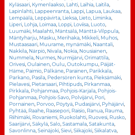
Kyläsaari
,
Kymenlaakso
,
Lahti
,
Laihia
,
Laitila
,
Lapinlahti
,
Lappeenranta
,
Lappi
,
Lapua
,
Laukaa
,
Lempäälä
,
Leppävirta
,
Lieksa
,
Lieto
,
Liminka
,
Liperi
,
Lohja
,
Loimaa
,
Loppi
,
Loviisa
,
Luoto
,
Luumäki
,
Maalahti
,
Mäntsälä
,
Mänttä-Vilppula
,
Mäntyharju
,
Masku
,
Merihaka
,
Mikkeli
,
Muhos
,
Mustaasaari
,
Muurame
,
mynämäki
,
Naantali
,
Nakkila
,
Närpiö
,
Nivala
,
Nokia
,
Nousiainen
,
Nummela
,
Nurmes
,
Nurmijärvi
,
Orimattila
,
Orivesi
,
Oulainen
,
Oulu
,
Outokumpu
,
Päijät-
Häme
,
Paimio
,
Pälkäne
,
Parainen
,
Parikkala
,
Parkano
,
Pasila
,
Pedersören kunta
,
Pieksämäki
,
Pielavesi
,
Pietarsaari
,
Pihtipuds
,
Pirkanmaa
,
Pirkkala
,
Pohjanmaa
,
Pohjois-Karjala
,
Pohjois-
Pohjanmaa
,
Pohjois-Savo
,
Polvijärvi
,
Pori
,
Pornainen
,
Porvoo
,
Pöytyä
,
Pudasjärvi
,
Pyhäjärvi
,
Pyhtää
,
Raahe
,
Raasepori
,
Raisio
,
Ranua
,
Rauma
,
Riihimäki
,
Rovaniemi
,
Ruokolahti
,
Ruovesi
,
Rusko
,
Saarijärvi
,
Säkylä
,
Salo
,
Sastamala
,
Satakunta
,
Savonlinna
,
Seinäjoki
,
Sievi
,
Siikajoki
,
Siikalatva
,