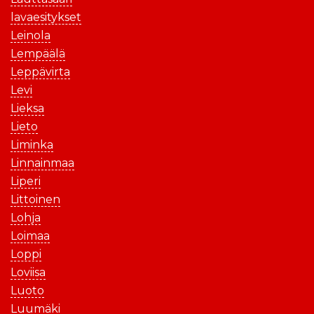
lavaesitykset
Leinola
Lempäälä
Leppävirta
Levi
Lieksa
Lieto
Liminka
Linnainmaa
Liperi
Littoinen
Lohja
Loimaa
Loppi
Loviisa
Luoto
Luumäki