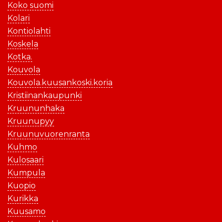
Koko suomi
Kolari
Kontiolahti
Koskela
Kotka.
Kouvola
Kouvola.kuusankoski.koria
Kristiinankaupunki
Kruununhaka
Kruunupyy
Kruunuvuorenranta
Kuhmo
Kulosaari
Kumpula
Kuopio
Kurikka
Kuusamo