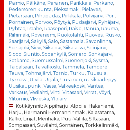
Paimio
,
Pälkäne
,
Parainen
,
Parikkala
,
Parkano
,
Pedersören kunta
,
Pieksämäki
,
Pielavesi
,
Pietarsaari
,
Pihtipudas
,
Pirkkala
,
Polvijärvi
,
Pori
,
Pornainen
,
Porvoo
,
Pöytyä
,
Pudasjärvi
,
Pyhäjärvi
,
Pyhtää
,
Raahe
,
Raasepori
,
Raisio
,
Ranua
,
Rauma
,
Riihimäki
,
Rovaniemi
,
Ruokolahti
,
Ruovesi
,
Rusko
,
Saarijärvi
,
Säkylä
,
Salo
,
Sastamala
,
Savonlinna
,
Seinäjoki
,
Sievi
,
Siikajoki
,
Siikalatva
,
Siilinjärvi
,
Sipoo
,
Siuntio
,
Sodankylä
,
Somero
,
Sonkajärvi
,
Sotkamo
,
Suomussalmi
,
Suonenjoki
,
Sysmä
,
Taipalsaari
,
Taivalkoski
,
Tammela
,
Tampere
,
Teuva
,
Tohmajärvi
,
Tornio
,
Turku
,
Tuusula
,
Tyrnävä
,
Ulvila
,
Urjala
,
Uurainen
,
uusikaarlepyy
,
Uusikaupunki
,
Vaasa
,
Valkeakoski
,
Vantaa
,
Varkaus
,
Vesilahti
,
Vihti
,
Viitasaari
,
Virrat
,
Vöyri
,
Ylitornio
,
Ylivieska
,
Ylöjärvi
Kotikäynnit: Alppiharju, Alppila, Hakaniemi,
Harju, Hermanni Hermanninmäki, Kalasatama,
Kallio, Linjat, Merihaka, Puu-Vallila, Siltasaari,
Sompasaari, Suvilahti, Sörnäinen, Torkkelinmäki,