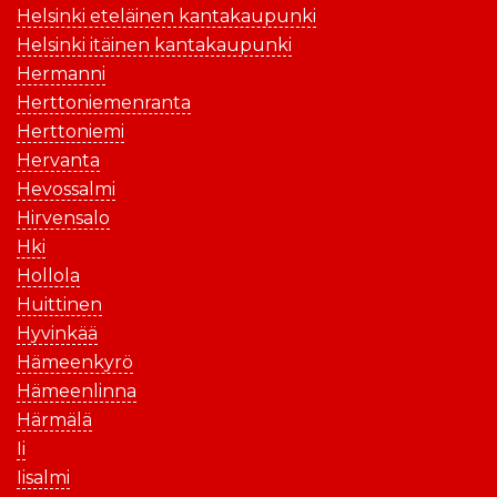
Helsinki eteläinen kantakaupunki
Helsinki itäinen kantakaupunki
Hermanni
Herttoniemenranta
Herttoniemi
Hervanta
Hevossalmi
Hirvensalo
Hki
Hollola
Huittinen
Hyvinkää
Hämeenkyrö
Hämeenlinna
Härmälä
Ii
Iisalmi