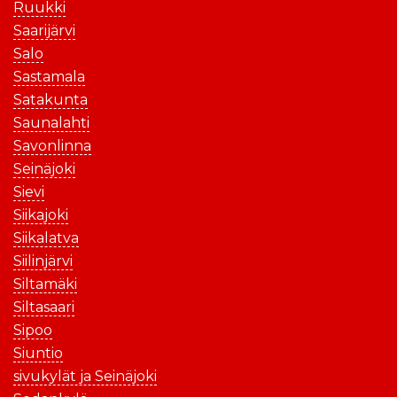
Ruukki
Saarijärvi
Salo
Sastamala
Satakunta
Saunalahti
Savonlinna
Seinäjoki
Sievi
Siikajoki
Siikalatva
Siilinjärvi
Siltamäki
Siltasaari
Sipoo
Siuntio
sivukylät ja Seinäjoki