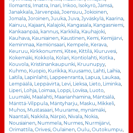
Ilomantsi
,
Imatra
,
Inari
,
Inkoo
,
Isokyrö
,
Jämsä
,
Janakkala
,
Järvenpää
,
Joensuu
,
Jokioinen
,
Jomala
,
Joroinen
,
Juuka
,
Juva
,
Jyväskylä
,
Kaarina
,
Kainuu
,
Kajaani
,
Kalajoki
,
Kangasala
,
Kangasniemi
,
Kankaanpää
,
kannus
,
Karkkila
,
Kauhajoki
,
Kauhava
,
Kauniainen
,
Kaustinen
,
Kemi
,
Kemijärvi
,
Keminmaa
,
Kemiönsaari
,
Kempele
,
Kerava
,
Keuruu
,
Kirkkonummi
,
Kitee
,
Kittilä
,
Kiuruvesi
,
Kokemäki
,
Kokkola
,
Kolari
,
Kontiolahti
,
Kotka.
,
Kouvola
,
Kristiinankaupunki
,
Kruunupyy
,
Kuhmo
,
Kuopio
,
Kurikka
,
Kuusamo
,
Lahti
,
Laihia
,
Laitila
,
Lapinlahti
,
Lappeenranta
,
Lapua
,
Laukaa
,
Lempäälä
,
Leppävirta
,
Levi
,
Lieksa
,
Lieto
,
Liminka
,
Liperi
,
Lohja
,
Loimaa
,
Loppi
,
Loviisa
,
Luoto
,
Luumäki
,
Maalahti
,
Maarianhamina
,
Mäntsälä
,
Mänttä-Vilppula
,
Mäntyharju
,
Masku
,
Mikkeli
,
Muhos
,
Mustasaari
,
Muurame
,
mynämäki
,
Naantali
,
Nakkila
,
Närpiö
,
Nivala
,
Nokia
,
Nousiainen
,
Nummela
,
Nurmes
,
Nurmijärvi
,
Orimattila
,
Orivesi
,
Oulainen
,
Oulu
,
Outokumpu
,