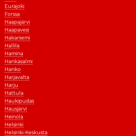
Eurajoki
Forssa
Haapajärvi
Haapavesi
Hakaniemi
Hallila
Hamina
Hankasalmi
Hanko
Harjavalta
Harju
Hattula
Haukipudas
Hausjärvi
Heinola
Helsinki
Helsinki-Keskusta