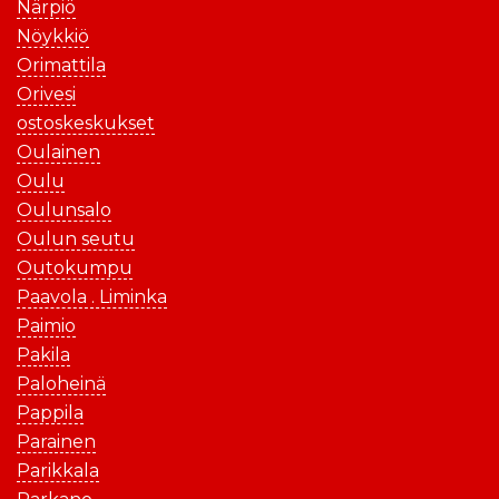
Närpiö
Nöykkiö
Orimattila
Orivesi
ostoskeskukset
Oulainen
Oulu
Oulunsalo
Oulun seutu
Outokumpu
Paavola . Liminka
Paimio
Pakila
Paloheinä
Pappila
Parainen
Parikkala