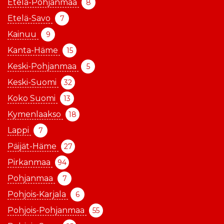
Etelä-Pohjanmaa
8
Etelä-Savo
7
Kainuu
9
Kanta-Häme
15
Keski-Pohjanmaa
5
Keski-Suomi
32
Koko Suomi
13
Kymenlaakso
18
Lappi
7
Päijät-Häme
27
Pirkanmaa
94
Pohjanmaa
7
Pohjois-Karjala
6
Pohjois-Pohjanmaa
55