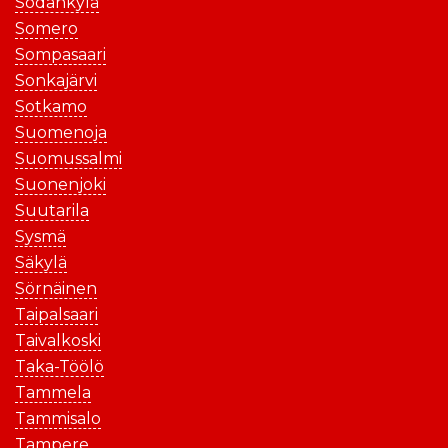
Sodankylä
Somero
Sompasaari
Sonkajärvi
Sotkamo
Suomenoja
Suomussalmi
Suonenjoki
Suutarila
Sysmä
Säkylä
Sörnäinen
Taipalsaari
Taivalkoski
Taka-Töölö
Tammela
Tammisalo
Tampere