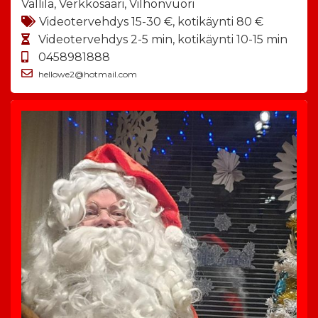
Vallila, Verkkosaari, Vilhonvuori
Videotervehdys 15-30 €, kotikäynti 80 €
Videotervehdys 2-5 min, kotikäynti 10-15 min
0458981888
hellowe2@hotmail.com