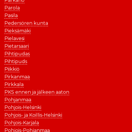
Parkano
Parola
Pasila
Pedersören kunta
Pieksämäki
Pielavesi
Pietarsaari
Pihtipudas
Pihtipuds
Piikkiö
Pirkanmaa
Pirkkala
PKS ennen ja jälkeen aaton
Pohjanmaa
Pohjois-Helsinki
Pohjois- ja Koillis-Helsinki
Pohjois-Karjala
Pohjois-Pohjanmaa