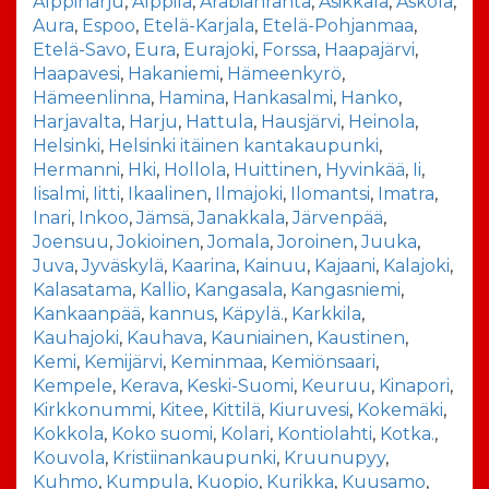
Alppiharju
,
Alppila
,
Arabianranta
,
Asikkala
,
Askola
,
Aura
,
Espoo
,
Etelä-Karjala
,
Etelä-Pohjanmaa
,
Etelä-Savo
,
Eura
,
Eurajoki
,
Forssa
,
Haapajärvi
,
Haapavesi
,
Hakaniemi
,
Hämeenkyrö
,
Hämeenlinna
,
Hamina
,
Hankasalmi
,
Hanko
,
Harjavalta
,
Harju
,
Hattula
,
Hausjärvi
,
Heinola
,
Helsinki
,
Helsinki itäinen kantakaupunki
,
Hermanni
,
Hki
,
Hollola
,
Huittinen
,
Hyvinkää
,
Ii
,
Iisalmi
,
Iitti
,
Ikaalinen
,
Ilmajoki
,
Ilomantsi
,
Imatra
,
Inari
,
Inkoo
,
Jämsä
,
Janakkala
,
Järvenpää
,
Joensuu
,
Jokioinen
,
Jomala
,
Joroinen
,
Juuka
,
Juva
,
Jyväskylä
,
Kaarina
,
Kainuu
,
Kajaani
,
Kalajoki
,
Kalasatama
,
Kallio
,
Kangasala
,
Kangasniemi
,
Kankaanpää
,
kannus
,
Käpylä.
,
Karkkila
,
Kauhajoki
,
Kauhava
,
Kauniainen
,
Kaustinen
,
Kemi
,
Kemijärvi
,
Keminmaa
,
Kemiönsaari
,
Kempele
,
Kerava
,
Keski-Suomi
,
Keuruu
,
Kinapori
,
Kirkkonummi
,
Kitee
,
Kittilä
,
Kiuruvesi
,
Kokemäki
,
Kokkola
,
Koko suomi
,
Kolari
,
Kontiolahti
,
Kotka.
,
Kouvola
,
Kristiinankaupunki
,
Kruunupyy
,
Kuhmo
,
Kumpula
,
Kuopio
,
Kurikka
,
Kuusamo
,