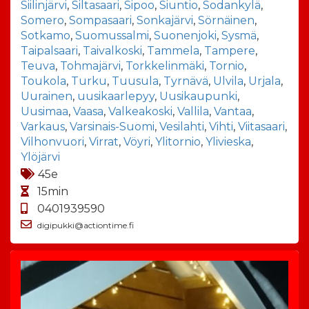
Siilinjärvi
,
Siltasaari
,
Sipoo
,
Siuntio
,
Sodankylä
,
Somero
,
Sompasaari
,
Sonkajärvi
,
Sörnäinen
,
Sotkamo
,
Suomussalmi
,
Suonenjoki
,
Sysmä
,
Taipalsaari
,
Taivalkoski
,
Tammela
,
Tampere
,
Teuva
,
Tohmajärvi
,
Torkkelinmäki
,
Tornio
,
Toukola
,
Turku
,
Tuusula
,
Tyrnävä
,
Ulvila
,
Urjala
,
Uurainen
,
uusikaarlepyy
,
Uusikaupunki
,
Uusimaa
,
Vaasa
,
Valkeakoski
,
Vallila
,
Vantaa
,
Varkaus
,
Varsinais-Suomi
,
Vesilahti
,
Vihti
,
Viitasaari
,
Vilhonvuori
,
Virrat
,
Vöyri
,
Ylitornio
,
Ylivieska
,
Ylöjärvi
45e
15min
0401939590
digipukki@actiontime.fi