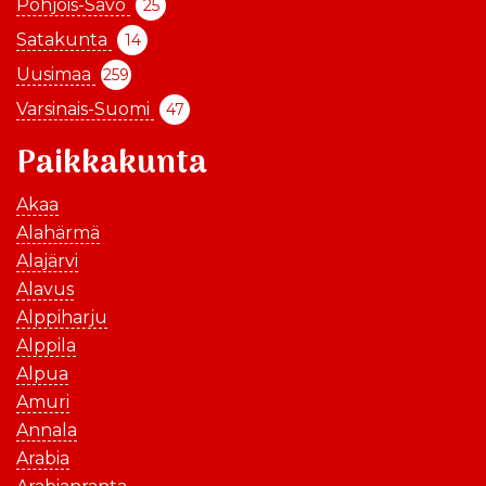
Pohjois-Savo
25
Satakunta
14
Uusimaa
259
Varsinais-Suomi
47
Paikkakunta
Akaa
Alahärmä
Alajärvi
Alavus
Alppiharju
Alppila
Alpua
Amuri
Annala
Arabia