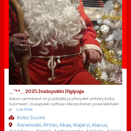
__”**__2025:Joulupukin Digipaja
Aaton valmistelut on jo pitkällä ja yhteydet viritetty koko
Suomeen. Joulupukki soittaa videopuhelun, jossa leikitään
ja
… Lue lisää
Koko Suomi
Äänekoski
,
Ähtäri
,
Akaa
,
Alajärvi
,
Alavus
,