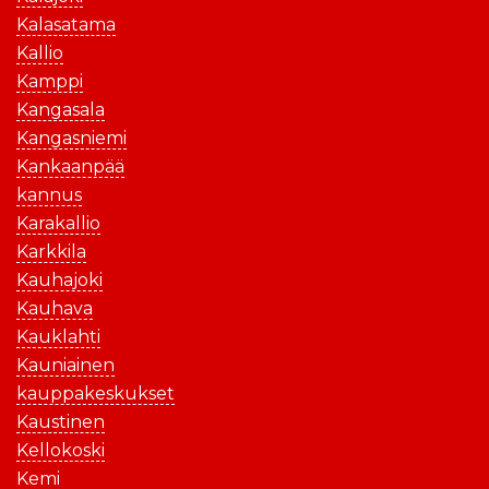
Kalasatama
Kallio
Kamppi
Kangasala
Kangasniemi
Kankaanpää
kannus
Karakallio
Karkkila
Kauhajoki
Kauhava
Kauklahti
Kauniainen
kauppakeskukset
Kaustinen
Kellokoski
Kemi