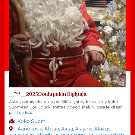
__”**__2025:Joulupukin Digipaja
Aaton valmistelut on jo pitkällä ja yhteydet viritetty koko
Suomeen. Joulupukki soittaa videopuhelun, jossa leikitään
ja
… Lue lisää
Koko Suomi
Äänekoski
,
Ähtäri
,
Akaa
,
Alajärvi
,
Alavus
,