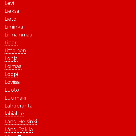
Levi
Lieksa
Lieto
Liminka
Linnainmaa
Liperi
Littoinen
Lohja
Loimaa
Loppi
Loviisa
Luoto
Luumäki
Lähderanta
lähialue
Länsi-Helsinki
Länsi-Pakila