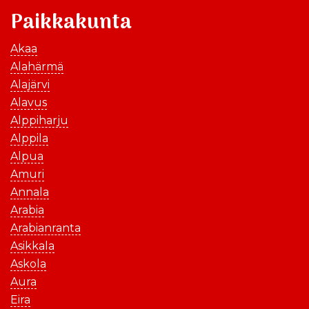
Paikkakunta
Akaa
Alahärmä
Alajärvi
Alavus
Alppiharju
Alppila
Alpua
Amuri
Annala
Arabia
Arabianranta
Asikkala
Askola
Aura
Eira