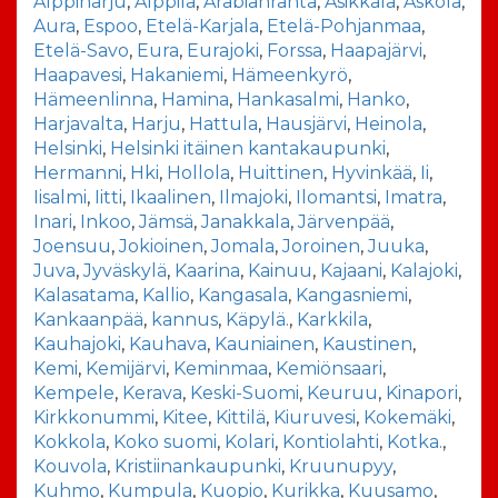
Alppiharju
,
Alppila
,
Arabianranta
,
Asikkala
,
Askola
,
Aura
,
Espoo
,
Etelä-Karjala
,
Etelä-Pohjanmaa
,
Etelä-Savo
,
Eura
,
Eurajoki
,
Forssa
,
Haapajärvi
,
Haapavesi
,
Hakaniemi
,
Hämeenkyrö
,
Hämeenlinna
,
Hamina
,
Hankasalmi
,
Hanko
,
Harjavalta
,
Harju
,
Hattula
,
Hausjärvi
,
Heinola
,
Helsinki
,
Helsinki itäinen kantakaupunki
,
Hermanni
,
Hki
,
Hollola
,
Huittinen
,
Hyvinkää
,
Ii
,
Iisalmi
,
Iitti
,
Ikaalinen
,
Ilmajoki
,
Ilomantsi
,
Imatra
,
Inari
,
Inkoo
,
Jämsä
,
Janakkala
,
Järvenpää
,
Joensuu
,
Jokioinen
,
Jomala
,
Joroinen
,
Juuka
,
Juva
,
Jyväskylä
,
Kaarina
,
Kainuu
,
Kajaani
,
Kalajoki
,
Kalasatama
,
Kallio
,
Kangasala
,
Kangasniemi
,
Kankaanpää
,
kannus
,
Käpylä.
,
Karkkila
,
Kauhajoki
,
Kauhava
,
Kauniainen
,
Kaustinen
,
Kemi
,
Kemijärvi
,
Keminmaa
,
Kemiönsaari
,
Kempele
,
Kerava
,
Keski-Suomi
,
Keuruu
,
Kinapori
,
Kirkkonummi
,
Kitee
,
Kittilä
,
Kiuruvesi
,
Kokemäki
,
Kokkola
,
Koko suomi
,
Kolari
,
Kontiolahti
,
Kotka.
,
Kouvola
,
Kristiinankaupunki
,
Kruunupyy
,
Kuhmo
,
Kumpula
,
Kuopio
,
Kurikka
,
Kuusamo
,