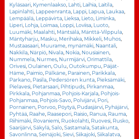
Kyläsaari
,
Kymenlaakso
,
Lahti
,
Laihia
,
Laitila
,
Lapinlahti
,
Lappeenranta
,
Lappi
,
Lapua
,
Laukaa
,
Lempäälä
,
Leppävirta
,
Lieksa
,
Lieto
,
Liminka
,
Liperi
,
Lohja
,
Loimaa
,
Loppi
,
Loviisa
,
Luoto
,
Luumäki
,
Maalahti
,
Mäntsälä
,
Mänttä-Vilppula
,
Mäntyharju
,
Masku
,
Merihaka
,
Mikkeli
,
Muhos
,
Mustaasaari
,
Muurame
,
mynämäki
,
Naantali
,
Nakkila
,
Närpiö
,
Nivala
,
Nokia
,
Nousiainen
,
Nummela
,
Nurmes
,
Nurmijärvi
,
Orimattila
,
Orivesi
,
Oulainen
,
Oulu
,
Outokumpu
,
Päijät-
Häme
,
Paimio
,
Pälkäne
,
Parainen
,
Parikkala
,
Parkano
,
Pasila
,
Pedersören kunta
,
Pieksämäki
,
Pielavesi
,
Pietarsaari
,
Pihtipuds
,
Pirkanmaa
,
Pirkkala
,
Pohjanmaa
,
Pohjois-Karjala
,
Pohjois-
Pohjanmaa
,
Pohjois-Savo
,
Polvijärvi
,
Pori
,
Pornainen
,
Porvoo
,
Pöytyä
,
Pudasjärvi
,
Pyhäjärvi
,
Pyhtää
,
Raahe
,
Raasepori
,
Raisio
,
Ranua
,
Rauma
,
Riihimäki
,
Rovaniemi
,
Ruokolahti
,
Ruovesi
,
Rusko
,
Saarijärvi
,
Säkylä
,
Salo
,
Sastamala
,
Satakunta
,
Savonlinna
,
Seinäjoki
,
Sievi
,
Siikajoki
,
Siikalatva
,