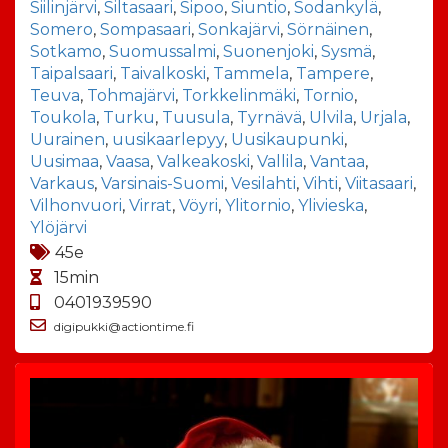
Siilinjärvi
,
Siltasaari
,
Sipoo
,
Siuntio
,
Sodankylä
,
Somero
,
Sompasaari
,
Sonkajärvi
,
Sörnäinen
,
Sotkamo
,
Suomussalmi
,
Suonenjoki
,
Sysmä
,
Taipalsaari
,
Taivalkoski
,
Tammela
,
Tampere
,
Teuva
,
Tohmajärvi
,
Torkkelinmäki
,
Tornio
,
Toukola
,
Turku
,
Tuusula
,
Tyrnävä
,
Ulvila
,
Urjala
,
Uurainen
,
uusikaarlepyy
,
Uusikaupunki
,
Uusimaa
,
Vaasa
,
Valkeakoski
,
Vallila
,
Vantaa
,
Varkaus
,
Varsinais-Suomi
,
Vesilahti
,
Vihti
,
Viitasaari
,
Vilhonvuori
,
Virrat
,
Vöyri
,
Ylitornio
,
Ylivieska
,
Ylöjärvi
45e
15min
0401939590
digipukki@actiontime.fi