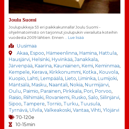
Joulu Suomi
Joulupukkeja 53 eri paikkakunnalla! Joulu Suomi -
ohjelmatoimisto on tarjonnut joulupukin vierailuita koteihin
vuodesta 2009 lähtien. Ennen
… Lue lisää
Uusimaa
Akaa
,
Espoo
,
Hämeenlinna
,
Hamina
,
Hattula
,
Hausjärvi
,
Helsinki
,
Hyvinkää
,
Janakkala
,
Järvenpää
,
Kaarina
,
Kauniainen
,
Kemi
,
Keminmaa
,
Kempele
,
Kerava
,
Kirkkonummi
,
Kotka.
,
Kouvola
,
Kuopio
,
Lahti
,
Lempäälä
,
Lieto
,
Liminka
,
Lumijoki
,
Mäntsälä
,
Masku
,
Naantali
,
Nokia
,
Nurmijärvi
,
Oulu
,
Paimio
,
Parainen
,
Pirkkala
,
Pori
,
Porvoo
,
Raisio
,
Riihimäki
,
Rovaniemi
,
Rusko
,
Salo
,
Siilinjärvi
,
Sipoo
,
Tampere
,
Tornio
,
Turku
,
Tuusula
,
Tyrnävä
,
Ulvila
,
Valkeakoski
,
Vantaa
,
Vihti
,
Ylöjärvi
70-120e
10-15min