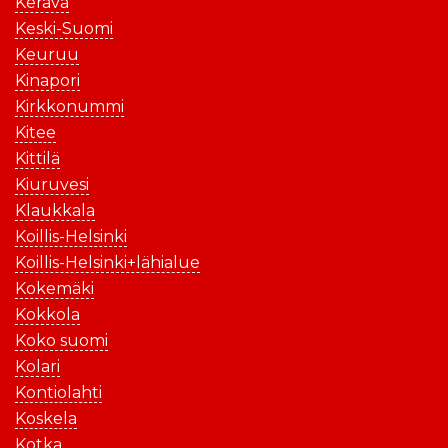
Kerava
Keski-Suomi
Keuruu
Kinapori
Kirkkonummi
Kitee
Kittilä
Kiuruvesi
Klaukkala
Koillis-Helsinki
Koillis-Helsinki+lähialue
Kokemäki
Kokkola
Koko suomi
Kolari
Kontiolahti
Koskela
Kotka.