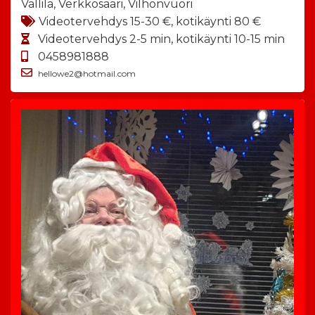
Vallila, Verkkosaari, Vilhonvuori
Videotervehdys 15-30 €, kotikäynti 80 €
Videotervehdys 2-5 min, kotikäynti 10-15 min
0458981888
hellowe2@hotmail.com