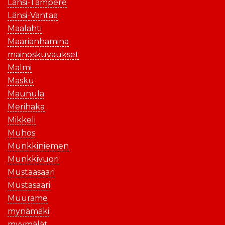
Länsi-Tampere
Länsi-Vantaa
Maalahti
Maarianhamina
mainoskuvaukset
Malmi
Masku
Maunula
Merihaka
Mikkeli
Muhos
Munkkiniemen
Munkkivuori
Mustaasaari
Mustasaari
Muurame
mynämäki
myymälät