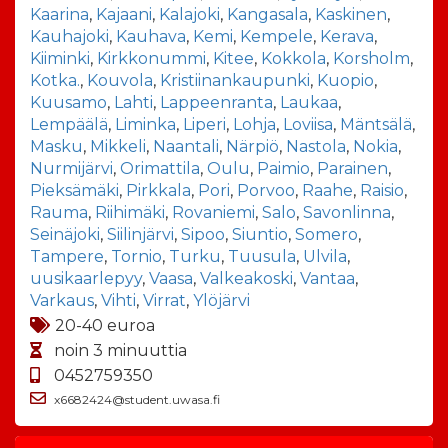
Kaarina
,
Kajaani
,
Kalajoki
,
Kangasala
,
Kaskinen
,
Kauhajoki
,
Kauhava
,
Kemi
,
Kempele
,
Kerava
,
Kiiminki
,
Kirkkonummi
,
Kitee
,
Kokkola
,
Korsholm
,
Kotka.
,
Kouvola
,
Kristiinankaupunki
,
Kuopio
,
Kuusamo
,
Lahti
,
Lappeenranta
,
Laukaa
,
Lempäälä
,
Liminka
,
Liperi
,
Lohja
,
Loviisa
,
Mäntsälä
,
Masku
,
Mikkeli
,
Naantali
,
Närpiö
,
Nastola
,
Nokia
,
Nurmijärvi
,
Orimattila
,
Oulu
,
Paimio
,
Parainen
,
Pieksämäki
,
Pirkkala
,
Pori
,
Porvoo
,
Raahe
,
Raisio
,
Rauma
,
Riihimäki
,
Rovaniemi
,
Salo
,
Savonlinna
,
Seinäjoki
,
Siilinjärvi
,
Sipoo
,
Siuntio
,
Somero
,
Tampere
,
Tornio
,
Turku
,
Tuusula
,
Ulvila
,
uusikaarlepyy
,
Vaasa
,
Valkeakoski
,
Vantaa
,
Varkaus
,
Vihti
,
Virrat
,
Ylöjärvi
20-40 euroa
noin 3 minuuttia
0452759350
x6682424@student.uwasa.fi