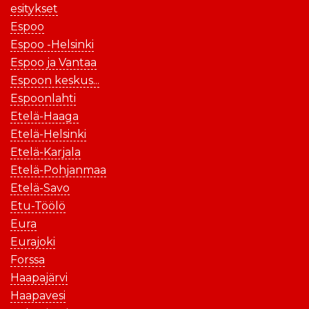
esitykset
Espoo
Espoo -Helsinki
Espoo ja Vantaa
Espoon keskus...
Espoonlahti
Etelä-Haaga
Etelä-Helsinki
Etelä-Karjala
Etelä-Pohjanmaa
Etelä-Savo
Etu-Töölö
Eura
Eurajoki
Forssa
Haapajärvi
Haapavesi