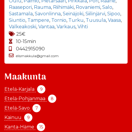
Oulu
,
Paimio
,
Pietarsaari
,
Pirkkala
,
Pori
,
Raahe
,
Raasepori
,
Rauma
,
Riihimäki
,
Rovaniemi
,
Salo
,
Sastamala
,
Savonlinna
,
Seinäjoki
,
Siilinjärvi
,
Sipoo
,
Siuntio
,
Tampere
,
Tornio
,
Turku
,
Tuusula
,
Vaasa
,
Valkeakoski
,
Vantaa
,
Varkaus
,
Vihti
25€
10-15min
0442915090
elismakkula@gmail.com
Maakunta
Etelä-Karjala
9
Etelä-Pohjanmaa
8
Etelä-Savo
7
Kainuu
9
Kanta-Häme
15