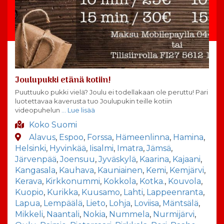
Joulupukki etänä kotiin!
Puuttuuko pukki vielä? Joulu ei todellakaan ole peruttu! Pari
luotettavaa kaverusta tuo Joulupukin teille kotiin
videopuhelun
… Lue lisää
Koko Suomi
Alavus
,
Espoo
,
Forssa
,
Hämeenlinna
,
Hamina
,
Helsinki
,
Hyvinkää
,
Iisalmi
,
Imatra
,
Jämsä
,
Järvenpää
,
Joensuu
,
Jyväskylä
,
Kaarina
,
Kajaani
,
Kangasala
,
Kauhava
,
Kauniainen
,
Kemi
,
Kemjärvi
,
Kerava
,
Kirkkonummi
,
Kokkola
,
Kotka.
,
Kouvola
,
Kuopio
,
Kurikka
,
Kuusamo
,
Lahti
,
Lappeenranta
,
Lapua
,
Lempäälä
,
Lieto
,
Lohja
,
Loviisa
,
Mäntsälä
,
Mikkeli
,
Naantali
,
Nokia
,
Nummela
,
Nurmijärvi
,