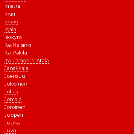
Imatra
Inari
Inkoo
Irjala
Isokyrö
Itä-Helsinki
Itä-Pakila
Itä-Tampere: Atala
Janakkala
Joensuu
Jokioinen
Jollas
Jomala
Joroinen
Jupperi
Juuka
Juva