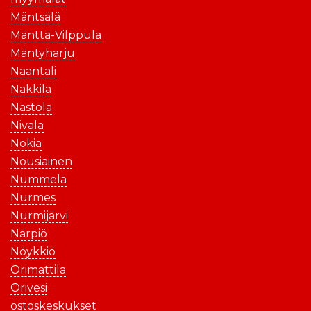
Mäntsälä
Mänttä-Vilppula
Mäntyharju
Naantali
Nakkila
Nastola
Nivala
Nokia
Nousiainen
Nummela
Nurmes
Nurmijärvi
Närpiö
Nöykkiö
Orimattila
Orivesi
ostoskeskukset