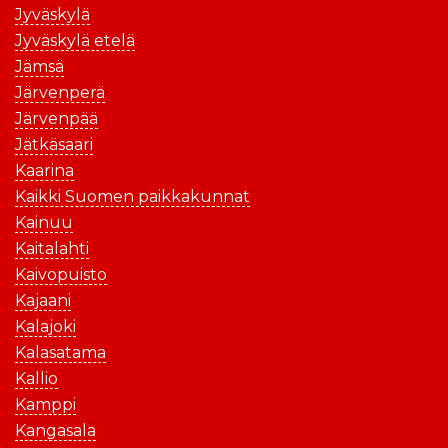
Jyväskylä
Jyväskylä etelä
Jämsä
Järvenperä
Järvenpää
Jätkäsaari
Kaarina
Kaikki Suomen paikkakunnat
Kainuu
Kaitalahti
Kaivopuisto
Kajaani
Kalajoki
Kalasatama
Kallio
Kamppi
Kangasala