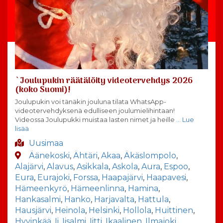
`Joulupukin räätälöity videotervehdys 2026
(koko Suomi)!
Joulupukin voi tänäkin jouluna tilata WhatsApp-
videotervehdyksenä edulliseen joulumielihintaan!
Videossa Joulupukki muistaa lasten nimet ja heille
… Lue
lisää
Uusimaa
Äänekoski
,
Ähtäri
,
Akaa
,
Äkäslompolo
,
Alajärvi
,
Alavus
,
Asikkala
,
Askola
,
Aura
,
Espoo
,
Eura
,
Eurajoki
,
Forssa
,
Haapajärvi
,
Haapavesi
,
Hämeenkyrö
,
Hämeenlinna
,
Hamina
,
Hankasalmi
,
Hanko
,
Harjavalta
,
Hattula
,
Hausjärvi
,
Heinola
,
Helsinki
,
Hollola
,
Huittinen
,
Hyvinkää
,
Ii
,
Iisalmi
,
Iitti
,
Ikaalinen
,
Ilmajoki
,