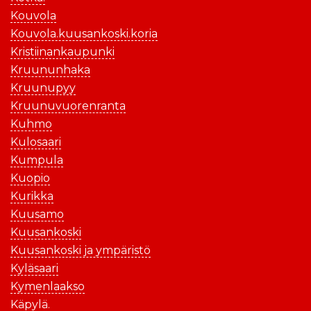
Kouvola
Kouvola.kuusankoski.koria
Kristiinankaupunki
Kruununhaka
Kruunupyy
Kruunuvuorenranta
Kuhmo
Kulosaari
Kumpula
Kuopio
Kurikka
Kuusamo
Kuusankoski
Kuusankoski ja ympäristö
Kyläsaari
Kymenlaakso
Käpylä.