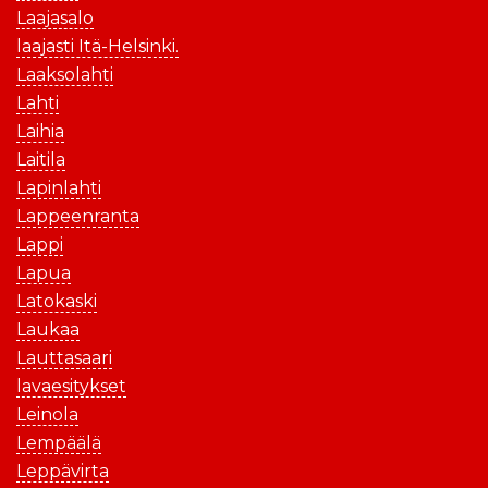
Laajasalo
laajasti Itä-Helsinki.
Laaksolahti
Lahti
Laihia
Laitila
Lapinlahti
Lappeenranta
Lappi
Lapua
Latokaski
Laukaa
Lauttasaari
lavaesitykset
Leinola
Lempäälä
Leppävirta