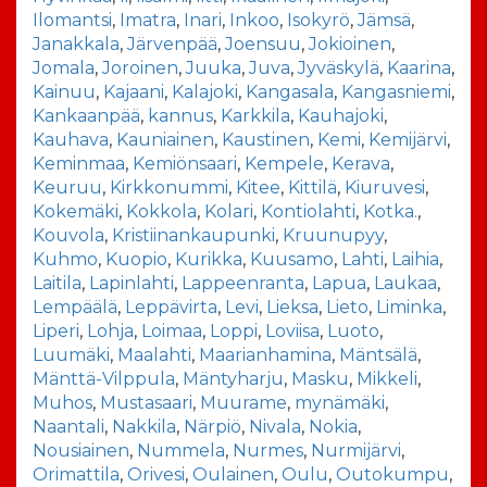
Ilomantsi
,
Imatra
,
Inari
,
Inkoo
,
Isokyrö
,
Jämsä
,
Janakkala
,
Järvenpää
,
Joensuu
,
Jokioinen
,
Jomala
,
Joroinen
,
Juuka
,
Juva
,
Jyväskylä
,
Kaarina
,
Kainuu
,
Kajaani
,
Kalajoki
,
Kangasala
,
Kangasniemi
,
Kankaanpää
,
kannus
,
Karkkila
,
Kauhajoki
,
Kauhava
,
Kauniainen
,
Kaustinen
,
Kemi
,
Kemijärvi
,
Keminmaa
,
Kemiönsaari
,
Kempele
,
Kerava
,
Keuruu
,
Kirkkonummi
,
Kitee
,
Kittilä
,
Kiuruvesi
,
Kokemäki
,
Kokkola
,
Kolari
,
Kontiolahti
,
Kotka.
,
Kouvola
,
Kristiinankaupunki
,
Kruunupyy
,
Kuhmo
,
Kuopio
,
Kurikka
,
Kuusamo
,
Lahti
,
Laihia
,
Laitila
,
Lapinlahti
,
Lappeenranta
,
Lapua
,
Laukaa
,
Lempäälä
,
Leppävirta
,
Levi
,
Lieksa
,
Lieto
,
Liminka
,
Liperi
,
Lohja
,
Loimaa
,
Loppi
,
Loviisa
,
Luoto
,
Luumäki
,
Maalahti
,
Maarianhamina
,
Mäntsälä
,
Mänttä-Vilppula
,
Mäntyharju
,
Masku
,
Mikkeli
,
Muhos
,
Mustasaari
,
Muurame
,
mynämäki
,
Naantali
,
Nakkila
,
Närpiö
,
Nivala
,
Nokia
,
Nousiainen
,
Nummela
,
Nurmes
,
Nurmijärvi
,
Orimattila
,
Orivesi
,
Oulainen
,
Oulu
,
Outokumpu
,