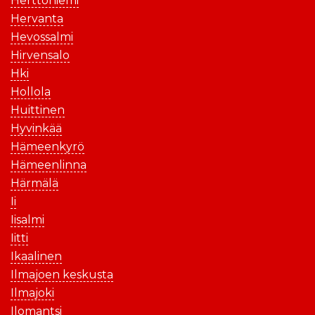
Herttoniemi
Hervanta
Hevossalmi
Hirvensalo
Hki
Hollola
Huittinen
Hyvinkää
Hämeenkyrö
Hämeenlinna
Härmälä
Ii
Iisalmi
Iitti
Ikaalinen
Ilmajoen keskusta
Ilmajoki
Ilomantsi