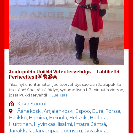
Joulupukin Uniikki Videotervehdys – Tähtihetki
Perheellesi!🌟🎅📹🎄
Tilaa nyt unohtumaton joulutervehdys suoraan Joulupukilta
itseltään! Saat räätälöidyn, sydämellisen 1–3 minuutin videon,
jossa Pukki tervehtii
… Lue lisää
Koko Suomi
Äänekoski
,
Anjalankoski
,
Espoo
,
Eura
,
Forssa
,
Halikko
,
Hamina
,
Heinola
,
Helsinki
,
Hollola
,
Huittinen
,
Hyvinkää
,
Iisalmi
,
Imatra
,
Jämsä
,
Janakkala
,
Järvenpää
,
Joensuu
,
Jyväskylä
,