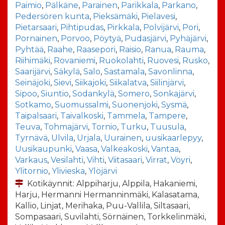
Paimio
,
Pälkäne
,
Parainen
,
Parikkala
,
Parkano
,
Pedersören kunta
,
Pieksämäki
,
Pielavesi
,
Pietarsaari
,
Pihtipudas
,
Pirkkala
,
Polvijärvi
,
Pori
,
Pornainen
,
Porvoo
,
Pöytyä
,
Pudasjärvi
,
Pyhäjärvi
,
Pyhtää
,
Raahe
,
Raasepori
,
Raisio
,
Ranua
,
Rauma
,
Riihimäki
,
Rovaniemi
,
Ruokolahti
,
Ruovesi
,
Rusko
,
Saarijärvi
,
Säkylä
,
Salo
,
Sastamala
,
Savonlinna
,
Seinäjoki
,
Sievi
,
Siikajoki
,
Siikalatva
,
Siilinjärvi
,
Sipoo
,
Siuntio
,
Sodankylä
,
Somero
,
Sonkajärvi
,
Sotkamo
,
Suomussalmi
,
Suonenjoki
,
Sysmä
,
Taipalsaari
,
Taivalkoski
,
Tammela
,
Tampere
,
Teuva
,
Tohmajärvi
,
Tornio
,
Turku
,
Tuusula
,
Tyrnävä
,
Ulvila
,
Urjala
,
Uurainen
,
uusikaarlepyy
,
Uusikaupunki
,
Vaasa
,
Valkeakoski
,
Vantaa
,
Varkaus
,
Vesilahti
,
Vihti
,
Viitasaari
,
Virrat
,
Vöyri
,
Ylitornio
,
Ylivieska
,
Ylöjärvi
Kotikäynnit: Alppiharju, Alppila, Hakaniemi,
Harju, Hermanni Hermanninmäki, Kalasatama,
Kallio, Linjat, Merihaka, Puu-Vallila, Siltasaari,
Sompasaari, Suvilahti, Sörnäinen, Torkkelinmäki,