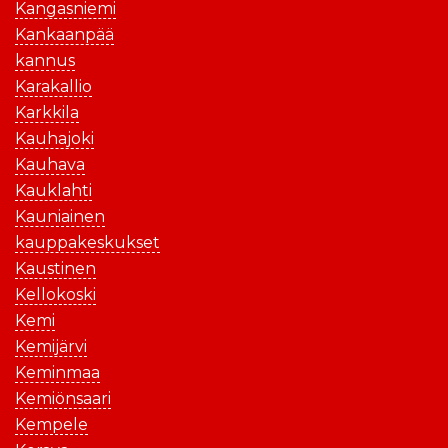
Kangasniemi
Kankaanpää
kannus
Karakallio
Karkkila
Kauhajoki
Kauhava
Kauklahti
Kauniainen
kauppakeskukset
Kaustinen
Kellokoski
Kemi
Kemijärvi
Keminmaa
Kemiönsaari
Kempele