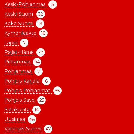
Keski-Pohjanmaa
5
Keski-Suomi
32
Koko Suomi
13
Kymenlaakso
18
Lappi
7
Päijät-Häme
27
Pirkanmaa
94
Pohjanmaa
7
Pohjois-Karjala
6
Pohjois-Pohjanmaa
55
Pohjois-Savo
25
Satakunta
14
Uusimaa
259
Varsinais-Suomi
47