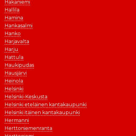
Hakaniemi
Hallila
Hamina
Hankasalmi
Hanko
Harjavalta
Harju
Hattula
Haukipudas
Hausjärvi
Heinola
Helsinki
Helsinki-Keskusta
Helsinki eteläinen kantakaupunki
Helsinki itäinen kantakaupunki
Hermanni
Herttoniemenranta