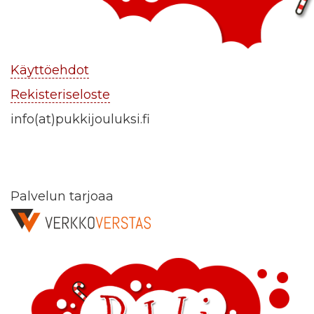
Käyttöehdot
Rekisteriseloste
info(at)pukkijouluksi.fi
Palvelun tarjoaa