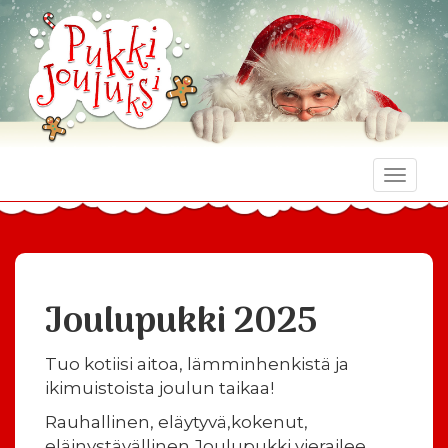
Toggle
naviga
Joulupukki 2025
Tuo kotiisi aitoa, lämminhenkistä ja
ikimuistoista joulun taikaa!
Rauhallinen, eläytyvä,kokenut,
eläinystävällinen Joulupukki vierailee