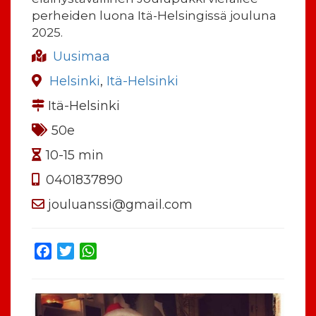
perheiden luona Itä-Helsingissä jouluna
2025.
Uusimaa
Helsinki
,
Itä-Helsinki
Itä-Helsinki
50e
10-15 min
0401837890
jouluanssi@gmail.com
Facebook
Twitter
WhatsApp