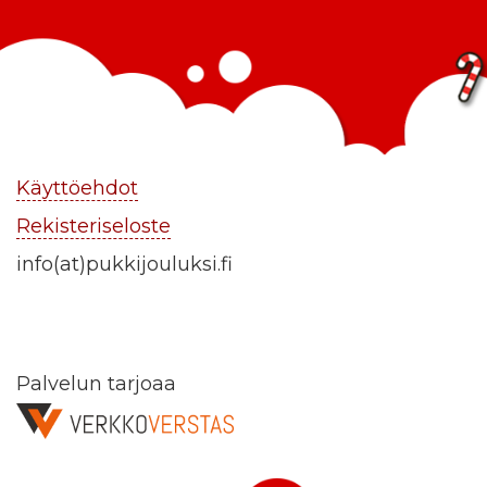
Käyttöehdot
Rekisteriseloste
info(at)pukkijouluksi.fi
Palvelun tarjoaa