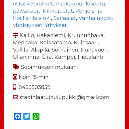
ostoskeskukset
,
Pääkaupunkiseutu
,
päiväkodit
,
Pikkujoulut
,
Pohjois- ja
Koillis-Helsinki
,
Sairaalat
,
Vanhainkodit
,
yhdistykset
,
Yritykset
Kallio, Hakaniemi, Kruununhaka,
Merihaka, Kalasatama, Kulosaari,
Vallila, Alppila, Sörnäinen, Punavuori,
Ullanlinna, Eira, Kamppi, Hietalahti
Sopimuksen mukaan
Noin 15 min.
0456503859
stadinlaatujoulupukki@gmail.com
Facebook
Twitter
WhatsApp