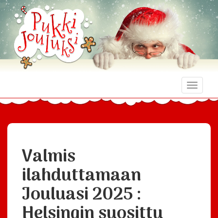
Toggle
naviga
Valmis
ilahduttamaan
Jouluasi 2025 :
Helsingin suosittu