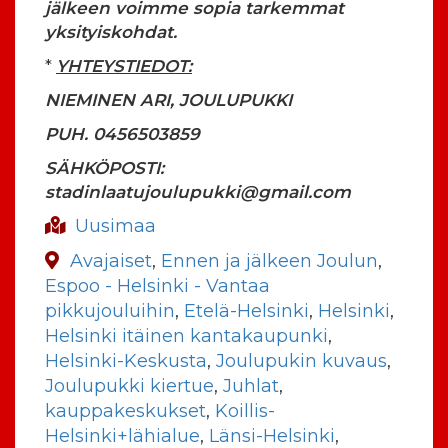
jälkeen voimme sopia tarkemmat
yksityiskohdat.
*
YHTEYSTIEDOT:
NIEMINEN ARI, JOULUPUKKI
PUH. 0456503859
SÄHKÖPOSTI:
stadinlaatujoulupukki@gmail.com
Uusimaa
Avajaiset
,
Ennen ja jälkeen Joulun
,
Espoo - Helsinki - Vantaa
pikkujouluihin
,
Etelä-Helsinki
,
Helsinki
,
Helsinki itäinen kantakaupunki
,
Helsinki-Keskusta
,
Joulupukin kuvaus
,
Joulupukki kiertue
,
Juhlat
,
kauppakeskukset
,
Koillis-
Helsinki+lähialue
,
Länsi-Helsinki
,