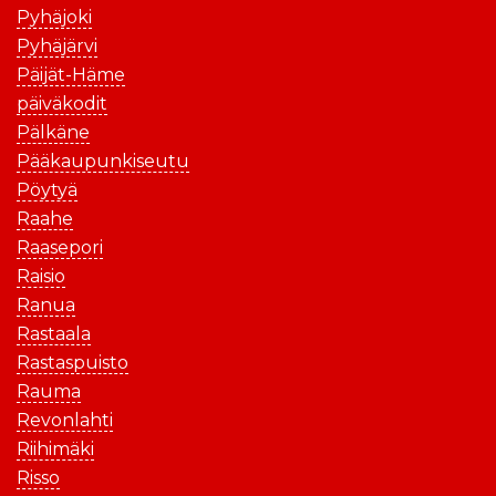
Pyhäjoki
Pyhäjärvi
Päijät-Häme
päiväkodit
Pälkäne
Pääkaupunkiseutu
Pöytyä
Raahe
Raasepori
Raisio
Ranua
Rastaala
Rastaspuisto
Rauma
Revonlahti
Riihimäki
Risso