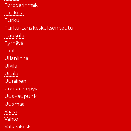
Torpparinmäki
Toukola
Turku
Turku-Länsikeskuksen seutu
Tuusula
Tyrnävä
Töölö
Ullanlinna
Ulvila
Urjala
Uurainen
uusikaarlepyy
Uusikaupunki
Uusimaa
Vaasa
Vahto
Valkeakoski