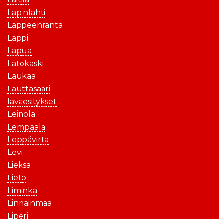
Lapinlahti
Lappeenranta
Lappi
Lapua
Latokaski
Laukaa
Lauttasaari
lavaesitykset
Leinola
Lempäälä
Leppävirta
Levi
Lieksa
Lieto
Liminka
Linnainmaa
Liperi