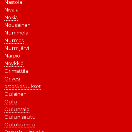
Nastola
Nivala
Nokia
Nousiainen
Nummela
Nurmes
Nurmijärvi
Närpiö
Nöykkiö
Orimattila
Orivesi
ostoskeskukset
Oulainen
Oulu
Oulunsalo
Oulun seutu
Outokumpu