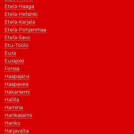
Etelä-Haaga
Etelä-Helsinki
Etelä-Karjala
Etelä-Pohjanmaa
Etelä-Savo
Etu-Töölö
Eura
Eurajoki
Forssa
Haapajärvi
Haapavesi
Hakaniemi
Hallila
Hamina
Hankasalmi
Hanko
Harjavalta