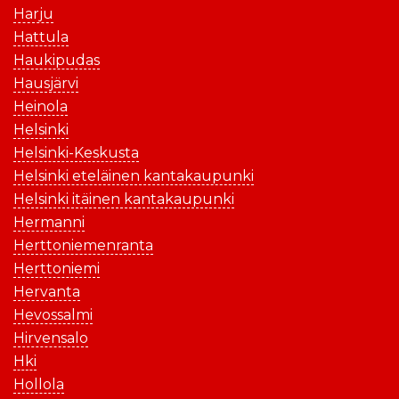
Harju
Hattula
Haukipudas
Hausjärvi
Heinola
Helsinki
Helsinki-Keskusta
Helsinki eteläinen kantakaupunki
Helsinki itäinen kantakaupunki
Hermanni
Herttoniemenranta
Herttoniemi
Hervanta
Hevossalmi
Hirvensalo
Hki
Hollola