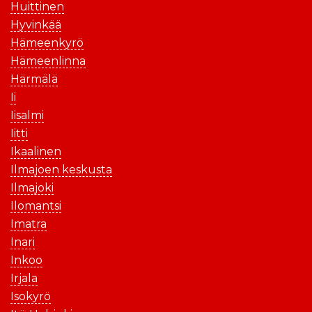
Huittinen
Hyvinkää
Hämeenkyrö
Hämeenlinna
Härmälä
Ii
Iisalmi
Iitti
Ikaalinen
Ilmajoen keskusta
Ilmajoki
Ilomantsi
Imatra
Inari
Inkoo
Irjala
Isokyrö