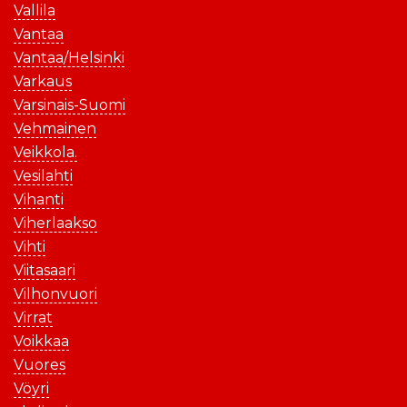
Vallila
Vantaa
Vantaa/Helsinki
Varkaus
Varsinais-Suomi
Vehmainen
Veikkola.
Vesilahti
Vihanti
Viherlaakso
Vihti
Viitasaari
Vilhonvuori
Virrat
Voikkaa
Vuores
Vöyri