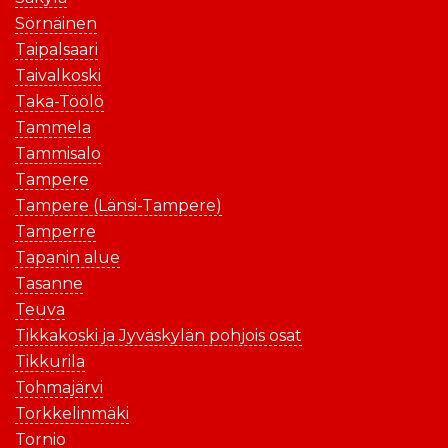
Sörnäinen
Taipalsaari
Taivalkoski
Taka-Töölö
Tammela
Tammisalo
Tampere
Tampere (Länsi-Tampere)
Tamperre
Tapanin alue
Tasanne
Teuva
Tikkakoski ja Jyväskylän pohjois osat
Tikkurila
Tohmajärvi
Torkkelinmäki
Tornio