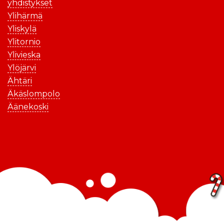
yhdistykset
Ylihärmä
Yliskylä
Ylitornio
Ylivieska
Ylöjärvi
Ähtäri
Äkäslompolo
Äänekoski