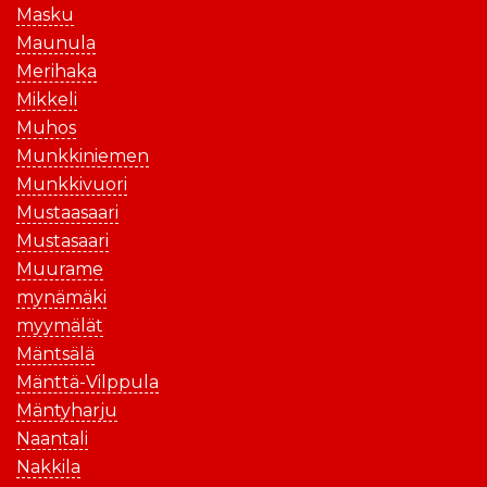
Masku
Maunula
Merihaka
Mikkeli
Muhos
Munkkiniemen
Munkkivuori
Mustaasaari
Mustasaari
Muurame
mynämäki
myymälät
Mäntsälä
Mänttä-Vilppula
Mäntyharju
Naantali
Nakkila