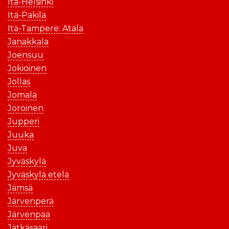
Itä-Helsinki
Itä-Pakila
Itä-Tampere: Atala
Janakkala
Joensuu
Jokioinen
Jollas
Jomala
Joroinen
Jupperi
Juuka
Juva
Jyväskylä
Jyväskylä etelä
Jämsä
Järvenperä
Järvenpää
Jätkäsaari