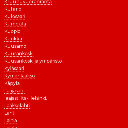
Kruunuvuorenranta
Kuhmo
Kulosaari
Kumpula
Kuopio
Kurikka
Kuusamo
Kuusankoski
Kuusankoski ja ympäristö
Kyläsaari
Kymenlaakso
Käpylä.
Laajasalo
laajasti Itä-Helsinki.
Laaksolahti
Lahti
Laihia
Laitila