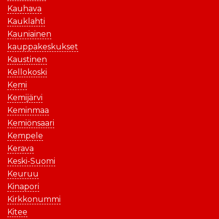
Kauhava
Kauklahti
Kauniainen
kauppakeskukset
Kaustinen
Kellokoski
Kemi
Kemijärvi
Keminmaa
Kemiönsaari
Kempele
Kerava
Keski-Suomi
Keuruu
Kinapori
Kirkkonummi
Kitee