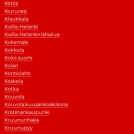
Kittilä
Kiuruvesi
Klaukkala
Koillis-Helsinki
Koillis-Helsinki+lähialue
Kokemäki
Kokkola
Koko suomi
Kolari
Kontiolahti
Koskela
Kotka.
Kouvola
Kouvola.kuusankoski.koria
Kristiinankaupunki
Kruununhaka
Kruunupyy