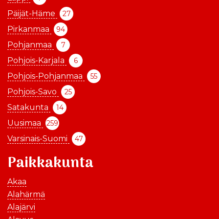
Päijät-Häme
27
Pirkanmaa
94
Pohjanmaa
7
Pohjois-Karjala
6
Pohjois-Pohjanmaa
55
Pohjois-Savo
25
Satakunta
14
Uusimaa
259
Varsinais-Suomi
47
Paikkakunta
Akaa
Alahärmä
Alajärvi