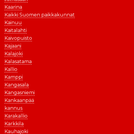
Kaarina
Kaikki Suomen paikkakunnat
Kainuu
Kaitalahti
Kaivopuisto
Kajaani
Kalajoki
Kalasatama
Kallio
Kamppi
Kangasala
Kangasniemi
Kankaanpää
kannus
Karakallio
Karkkila
Kauhajoki