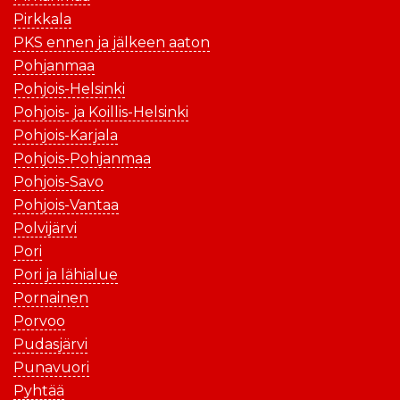
Pirkkala
PKS ennen ja jälkeen aaton
Pohjanmaa
Pohjois-Helsinki
Pohjois- ja Koillis-Helsinki
Pohjois-Karjala
Pohjois-Pohjanmaa
Pohjois-Savo
Pohjois-Vantaa
Polvijärvi
Pori
Pori ja lähialue
Pornainen
Porvoo
Pudasjärvi
Punavuori
Pyhtää