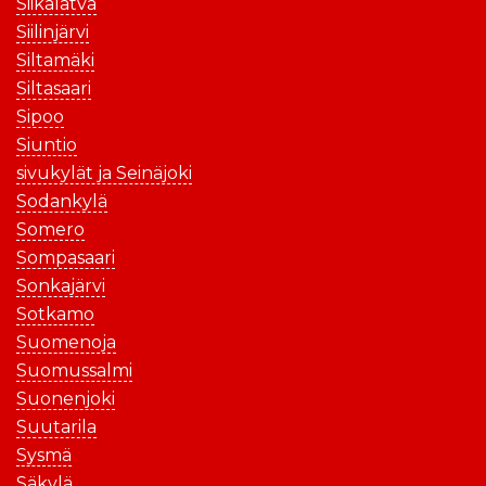
Siikalatva
Siilinjärvi
Siltamäki
Siltasaari
Sipoo
Siuntio
sivukylät ja Seinäjoki
Sodankylä
Somero
Sompasaari
Sonkajärvi
Sotkamo
Suomenoja
Suomussalmi
Suonenjoki
Suutarila
Sysmä
Säkylä