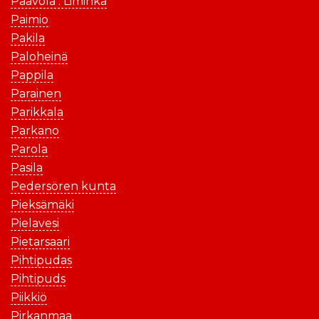
Paavola . Liminka
Paimio
Pakila
Paloheinä
Pappila
Parainen
Parikkala
Parkano
Parola
Pasila
Pedersören kunta
Pieksämäki
Pielavesi
Pietarsaari
Pihtipudas
Pihtipuds
Piikkiö
Pirkanmaa