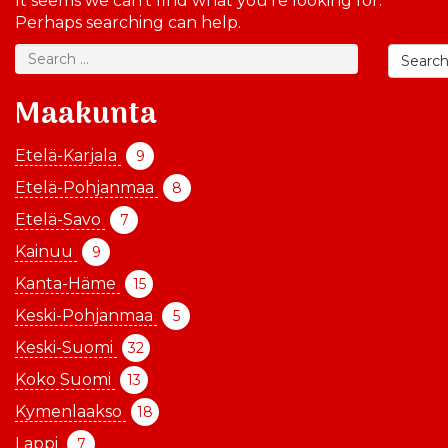
It seems we can’t find what you’re looking for.
Perhaps searching can help.
Searc
Maakunta
Etelä-Karjala
9
Etelä-Pohjanmaa
8
Etelä-Savo
7
Kainuu
9
Kanta-Häme
15
Keski-Pohjanmaa
5
Keski-Suomi
32
Koko Suomi
13
Kymenlaakso
18
Lappi
7