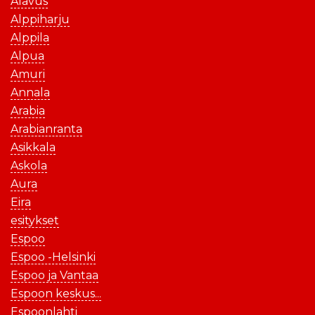
Alavus
Alppiharju
Alppila
Alpua
Amuri
Annala
Arabia
Arabianranta
Asikkala
Askola
Aura
Eira
esitykset
Espoo
Espoo -Helsinki
Espoo ja Vantaa
Espoon keskus...
Espoonlahti