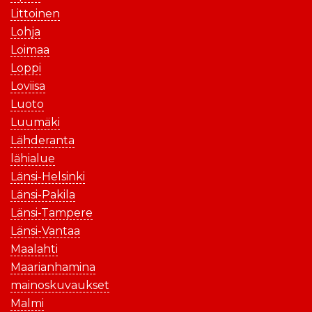
Littoinen
Lohja
Loimaa
Loppi
Loviisa
Luoto
Luumäki
Lähderanta
lähialue
Länsi-Helsinki
Länsi-Pakila
Länsi-Tampere
Länsi-Vantaa
Maalahti
Maarianhamina
mainoskuvaukset
Malmi