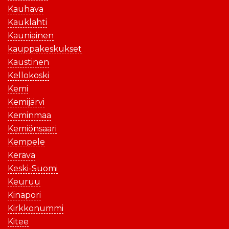
Kauhava
Kauklahti
Kauniainen
kauppakeskukset
Kaustinen
Kellokoski
Kemi
Kemijärvi
Keminmaa
Kemiönsaari
Kempele
Kerava
Keski-Suomi
Keuruu
Kinapori
Kirkkonummi
Kitee