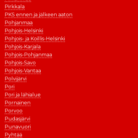
Pirkkala
PKS ennen ja jälkeen aaton
Pohjanmaa
Pohjois-Helsinki
Pohjois- ja Koillis-Helsinki
Pohjois-Karjala
Pohjois-Pohjanmaa
Pohjois-Savo
Pohjois-Vantaa
Polvijärvi
Pori
Pori ja lähialue
Pornainen
Porvoo
Pudasjärvi
Punavuori
Pyhtää