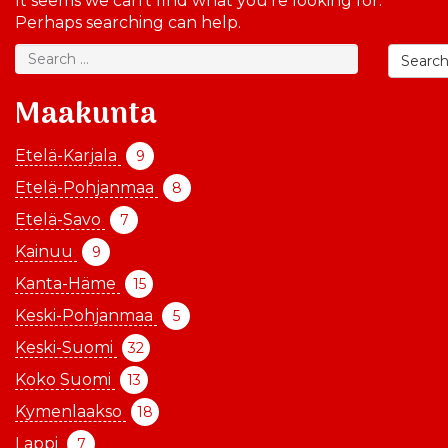
It seems we can’t find what you’re looking for.
Perhaps searching can help.
Searc
Maakunta
Etelä-Karjala
9
Etelä-Pohjanmaa
8
Etelä-Savo
7
Kainuu
9
Kanta-Häme
15
Keski-Pohjanmaa
5
Keski-Suomi
32
Koko Suomi
13
Kymenlaakso
18
Lappi
7