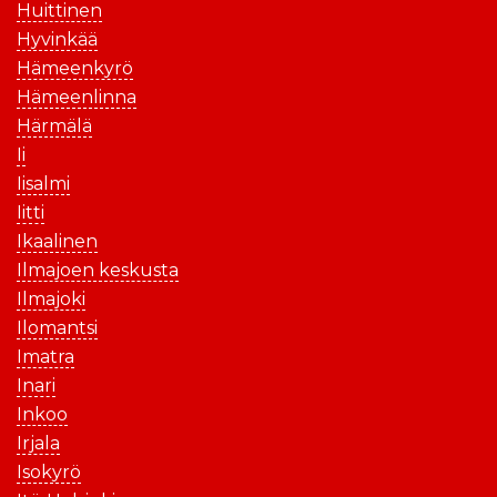
Huittinen
Hyvinkää
Hämeenkyrö
Hämeenlinna
Härmälä
Ii
Iisalmi
Iitti
Ikaalinen
Ilmajoen keskusta
Ilmajoki
Ilomantsi
Imatra
Inari
Inkoo
Irjala
Isokyrö