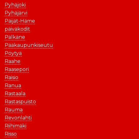
Pyhäjoki
Pyhäjärvi
Päijät-Häme
päiväkodit
Pälkäne
Pääkaupunkiseutu
Pöytyä
Raahe
Raasepori
Raisio
Ranua
Rastaala
Rastaspuisto
Rauma
Revonlahti
Riihimäki
Risso