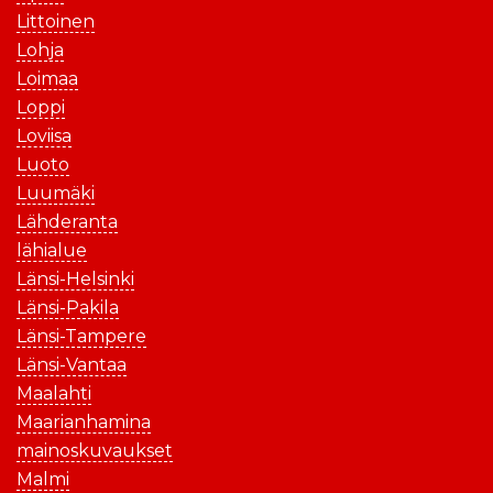
Littoinen
Lohja
Loimaa
Loppi
Loviisa
Luoto
Luumäki
Lähderanta
lähialue
Länsi-Helsinki
Länsi-Pakila
Länsi-Tampere
Länsi-Vantaa
Maalahti
Maarianhamina
mainoskuvaukset
Malmi