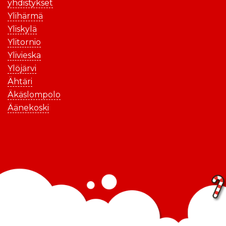
yhdistykset
Ylihärmä
Yliskylä
Ylitornio
Ylivieska
Ylöjärvi
Ähtäri
Äkäslompolo
Äänekoski