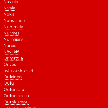
Nastola
Nivala
Nokia
Nousiainen
Nummela
Nurmes
Nurmijärvi
Närpiö
Nöykkiö
Orimattila
Orivesi
ostoskeskukset
Oulainen
Oulu
Oulunsalo
Oulun seutu
Outokumpu