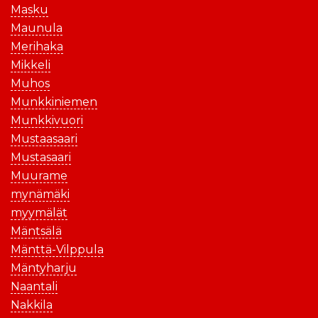
Masku
Maunula
Merihaka
Mikkeli
Muhos
Munkkiniemen
Munkkivuori
Mustaasaari
Mustasaari
Muurame
mynämäki
myymälät
Mäntsälä
Mänttä-Vilppula
Mäntyharju
Naantali
Nakkila