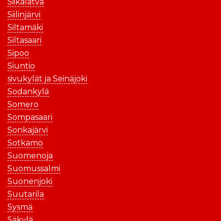
Siikalatva
Siilinjärvi
Siltamäki
Siltasaari
Sipoo
Siuntio
sivukylät ja Seinäjoki
Sodankylä
Somero
Sompasaari
Sonkajärvi
Sotkamo
Suomenoja
Suomussalmi
Suonenjoki
Suutarila
Sysmä
Säkylä