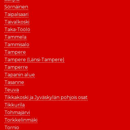
Sörnäinen
Taipalsaari
Taivalkoski
Taka-Töölö
Tammela
Tammisalo
Tampere
Tampere (Länsi-Tampere)
Tamperre
Tapanin alue
Tasanne
Teuva
Tikkakoski ja Jyväskylän pohjois osat
Tikkurila
Tohmajärvi
Torkkelinmäki
Tornio