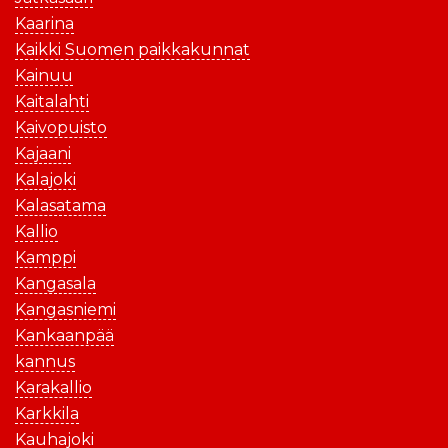
Kaarina
Kaikki Suomen paikkakunnat
Kainuu
Kaitalahti
Kaivopuisto
Kajaani
Kalajoki
Kalasatama
Kallio
Kamppi
Kangasala
Kangasniemi
Kankaanpää
kannus
Karakallio
Karkkila
Kauhajoki