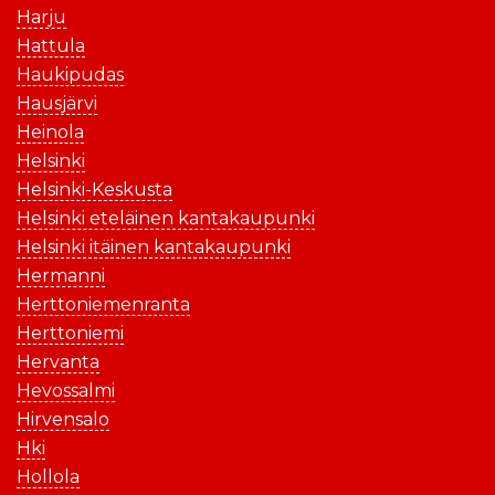
Harju
Hattula
Haukipudas
Hausjärvi
Heinola
Helsinki
Helsinki-Keskusta
Helsinki eteläinen kantakaupunki
Helsinki itäinen kantakaupunki
Hermanni
Herttoniemenranta
Herttoniemi
Hervanta
Hevossalmi
Hirvensalo
Hki
Hollola