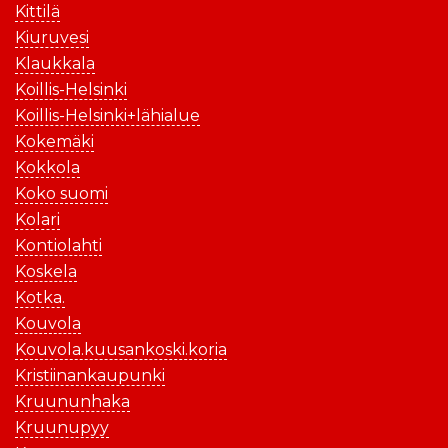
Kittilä
Kiuruvesi
Klaukkala
Koillis-Helsinki
Koillis-Helsinki+lähialue
Kokemäki
Kokkola
Koko suomi
Kolari
Kontiolahti
Koskela
Kotka.
Kouvola
Kouvola.kuusankoski.koria
Kristiinankaupunki
Kruununhaka
Kruunupyy