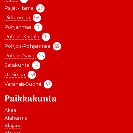
Päijät-Häme
27
Pirkanmaa
94
Pohjanmaa
7
Pohjois-Karjala
6
Pohjois-Pohjanmaa
55
Pohjois-Savo
25
Satakunta
14
Uusimaa
259
Varsinais-Suomi
47
Paikkakunta
Akaa
Alahärmä
Alajärvi