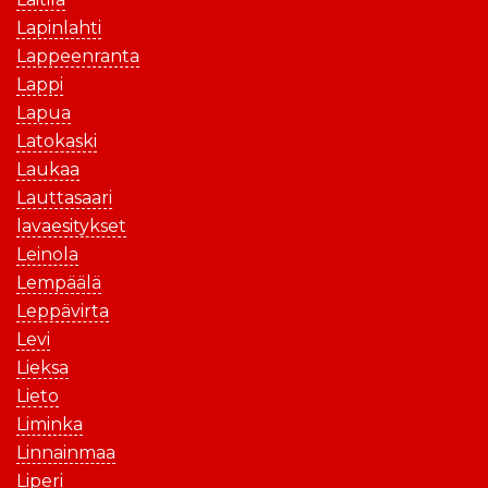
Lapinlahti
Lappeenranta
Lappi
Lapua
Latokaski
Laukaa
Lauttasaari
lavaesitykset
Leinola
Lempäälä
Leppävirta
Levi
Lieksa
Lieto
Liminka
Linnainmaa
Liperi