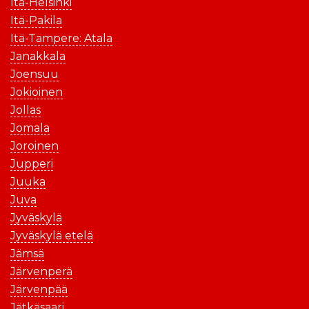
Itä-Helsinki
Itä-Pakila
Itä-Tampere: Atala
Janakkala
Joensuu
Jokioinen
Jollas
Jomala
Joroinen
Jupperi
Juuka
Juva
Jyväskylä
Jyväskylä etelä
Jämsä
Järvenperä
Järvenpää
Jätkäsaari