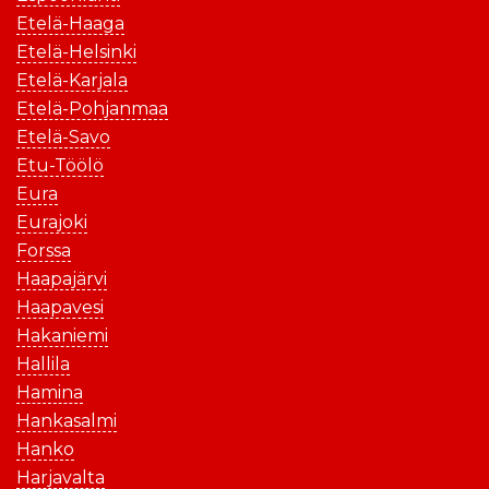
Etelä-Haaga
Etelä-Helsinki
Etelä-Karjala
Etelä-Pohjanmaa
Etelä-Savo
Etu-Töölö
Eura
Eurajoki
Forssa
Haapajärvi
Haapavesi
Hakaniemi
Hallila
Hamina
Hankasalmi
Hanko
Harjavalta