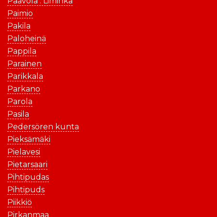
Paavola . Liminka
Paimio
Pakila
Paloheinä
Pappila
Parainen
Parikkala
Parkano
Parola
Pasila
Pedersören kunta
Pieksämäki
Pielavesi
Pietarsaari
Pihtipudas
Pihtipuds
Piikkiö
Pirkanmaa