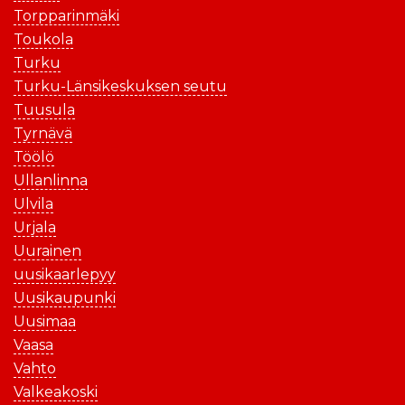
Torpparinmäki
Toukola
Turku
Turku-Länsikeskuksen seutu
Tuusula
Tyrnävä
Töölö
Ullanlinna
Ulvila
Urjala
Uurainen
uusikaarlepyy
Uusikaupunki
Uusimaa
Vaasa
Vahto
Valkeakoski