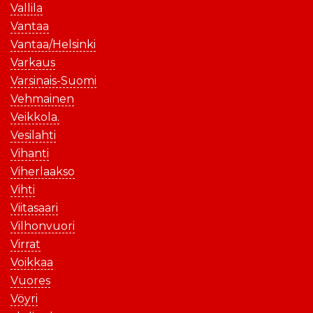
Vallila
Vantaa
Vantaa/Helsinki
Varkaus
Varsinais-Suomi
Vehmainen
Veikkola.
Vesilahti
Vihanti
Viherlaakso
Vihti
Viitasaari
Vilhonvuori
Virrat
Voikkaa
Vuores
Vöyri