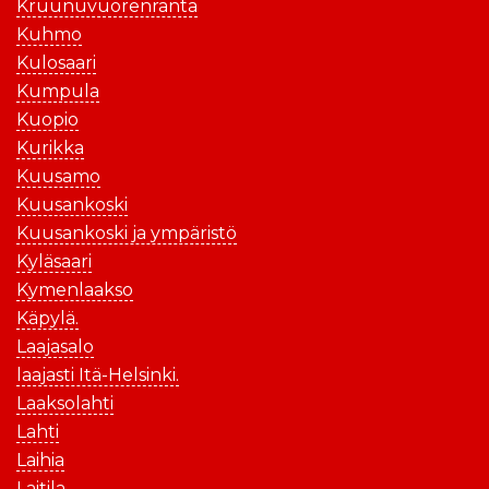
Kruunuvuorenranta
Kuhmo
Kulosaari
Kumpula
Kuopio
Kurikka
Kuusamo
Kuusankoski
Kuusankoski ja ympäristö
Kyläsaari
Kymenlaakso
Käpylä.
Laajasalo
laajasti Itä-Helsinki.
Laaksolahti
Lahti
Laihia
Laitila