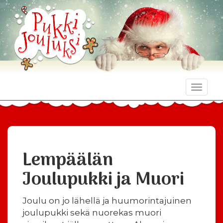
Toggle
naviga
Lempäälän
Joulupukki ja Muori
Joulu on jo lähellä ja huumorintajuinen
joulupukki sekä nuorekas muori