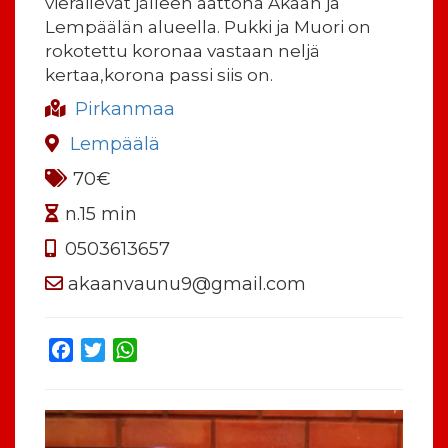
vierailevat jälleen aattona Akaan ja
Lempäälän alueella. Pukki ja Muori on
rokotettu koronaa vastaan neljä
kertaa,korona passi siis on.
Pirkanmaa
Lempäälä
70€
n.15 min
0503613657
akaanvaunu9@gmail.com
Facebook
Twitter
WhatsApp