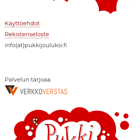
Käyttöehdot
Rekisteriseloste
info(at)pukkijouluksi.fi
Palvelun tarjoaa