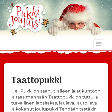
Toggle
naviga
Taattopukki
Hei, Pukki on saanut jälleen jalat kuntoon
ja taas mennään Taattopukki on tuttu ja
turvallinen lapsirakas, laulava, autoileva
ja kokenut joulupukki Tehdään tästäkin