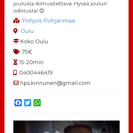
joulusta ikimuistettava. Hyvää joulun
odotusta! 😊
Pohjois-Pohjanmaa
Oulu
Koko Oulu
75€
15-20min
0400446419
hps.kinnunen@gmail.com
Facebook
Twitter
WhatsApp