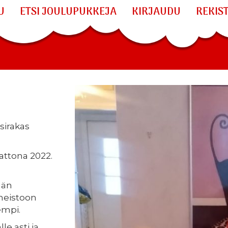
U
ETSI JOULUPUKKEJA
KIRJAUDU
REKIS
psirakas
aattona 2022.
ään
oneistoon
empi.
e asti ja