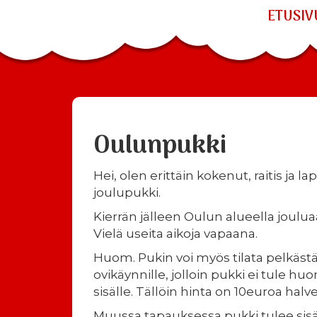
ETUSIV
Oulunpukki
Hei, olen erittäin kokenut, raitis ja la
joulupukki.
Kierrän jälleen Oulun alueella joulu
Vielä useita aikoja vapaana.
Huom. Pukin voi myös tilata pelkäst
ovikäynnille, jolloin pukki ei tule hu
sisälle. Tällöin hinta on 10euroa halv
Muussa tapauksessa pukki tulee sisäll