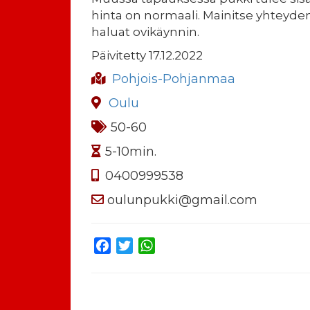
hinta on normaali. Mainitse yhteyden
haluat ovikäynnin.
Päivitetty 17.12.2022
Pohjois-Pohjanmaa
Oulu
50-60
5-10min.
0400999538
oulunpukki@gmail.com
Facebook
Twitter
WhatsApp