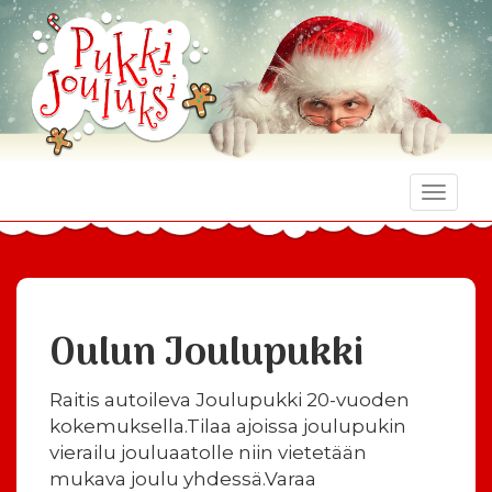
Toggle
naviga
Oulun Joulupukki
Raitis autoileva Joulupukki 20-vuoden
kokemuksella.Tilaa ajoissa joulupukin
vierailu jouluaatolle niin vietetään
mukava joulu yhdessä.Varaa