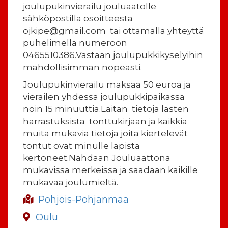
joulupukinvierailu jouluaatolle
sähköpostilla osoitteesta
ojkipe@gmail.com tai ottamalla yhteyttä
puhelimella numeroon
0465510386.Vastaan joulupukkikyselyihin
mahdollisimman nopeasti.
Joulupukinvierailu maksaa 50 euroa ja
vierailen yhdessä joulupukkipaikassa
noin 15 minuuttia.Laitan tietoja lasten
harrastuksista tonttukirjaan ja kaikkia
muita mukavia tietoja joita kiertelevät
tontut ovat minulle lapista
kertoneet.Nähdään Jouluaattona
mukavissa merkeissä ja saadaan kaikille
mukavaa joulumieltä.
Pohjois-Pohjanmaa
Oulu