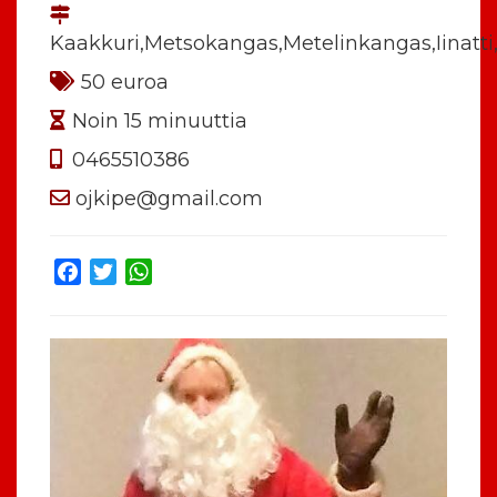
Kaakkuri,Metsokangas,Metelinkangas,Iinatti,
50 euroa
Noin 15 minuuttia
0465510386
ojkipe@gmail.com
Facebook
Twitter
WhatsApp