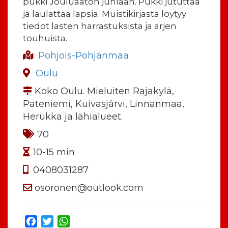
pukki Jouluaaton juhlaan. Pukki jututtaa
ja laulattaa lapsia. Muistikirjasta löytyy
tiedot lasten harrastuksista ja arjen
touhuista.
Pohjois-Pohjanmaa
Oulu
Koko Oulu. Mieluiten Rajakylä,
Pateniemi, Kuivasjärvi, Linnanmaa,
Herukka ja lähialueet.
70
10-15 min
0408031287
osoronen@outlook.com
Facebook
Twitter
WhatsApp