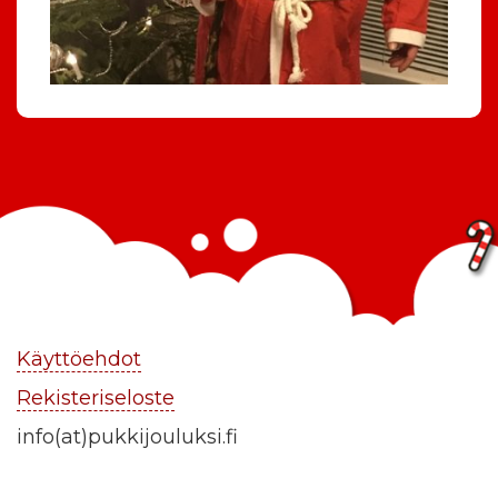
Käyttöehdot
Rekisteriseloste
info(at)pukkijouluksi.fi