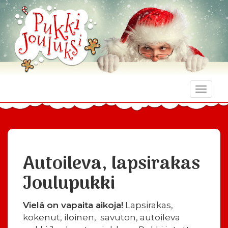
Toggle
naviga
Autoileva, lapsirakas
Joulupukki
Vielä on vapaita aikoja!
Lapsirakas,
kokenut, iloinen, savuton, autoileva