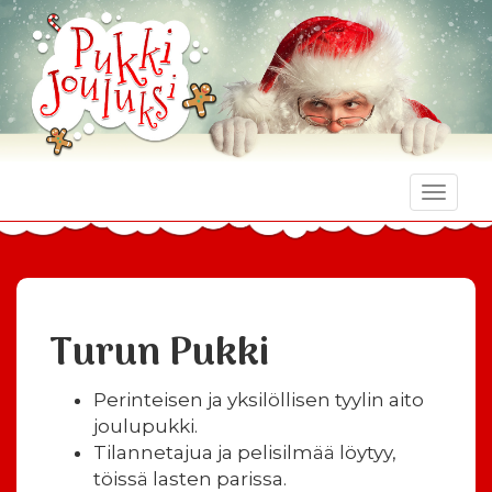
Toggle
naviga
Turun Pukki
Perinteisen ja yksilöllisen tyylin aito
joulupukki.
Tilannetajua ja pelisilmää löytyy,
töissä lasten parissa.