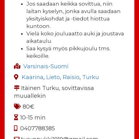
Jos saadaan keikka sovittua, niin
laitan kyselyn, jonka avulla saadaan
yksityiskohdat ja -tiedot hiottua
kuntoon.
Vielä koko jouluaatto auki ja joustava
aikataulu.
Saa kysyä myös pikkujoulu tms.
keikoille.
Varsinais-Suomi
Kaarina
,
Lieto
,
Raisio
,
Turku
Itäinen Turku, sovittavissa
muuallekin
80€
10-15 min
0407788385