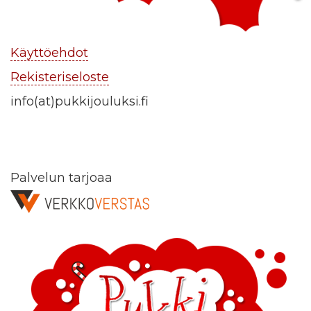
Käyttöehdot
Rekisteriseloste
info(at)pukkijouluksi.fi
Palvelun tarjoaa