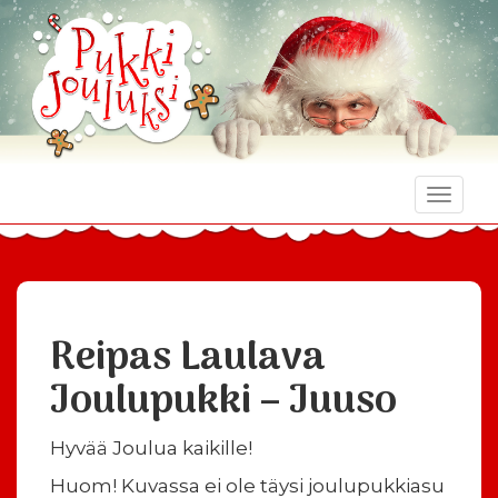
Toggle
naviga
Reipas Laulava
Joulupukki – Juuso
Hyvää Joulua kaikille!
Huom! Kuvassa ei ole täysi joulupukkiasu