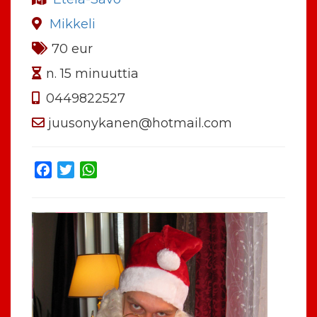
Mikkeli
70 eur
n. 15 minuuttia
0449822527
juusonykanen@hotmail.com
Facebook
Twitter
WhatsApp