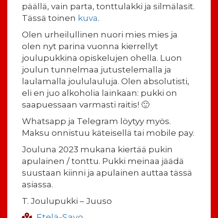
päällä, vain parta, tonttulakki ja silmälasit.
Tässä toinen
kuva
.
Olen urheilullinen nuori mies mies ja
olen nyt parina vuonna kierrellyt
joulupukkina opiskelujen ohella. Luon
joulun tunnelmaa jutustelemalla ja
laulamalla joululauluja. Olen absolutisti,
eli en juo alkoholia lainkaan: pukki on
saapuessaan varmasti raitis! 🙂
Whatsapp ja Telegram löytyy myös.
Maksu onnistuu käteisellä tai mobile pay.
Jouluna 2023 mukana kiertää pukin
apulainen / tonttu. Pukki meinaa jäädä
suustaan kiinni ja apulainen auttaa tässä
asiassa.
T. Joulupukki – Juuso
Etelä-Savo