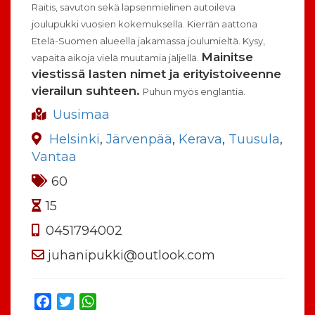
Raitis, savuton sekä lapsenmielinen autoileva
joulupukki vuosien kokemuksella. Kierrän aattona
Etelä-Suomen alueella jakamassa joulumieltä.
Kysy,
Mainitse
vapaita aikoja vielä muutamia jäljellä.
viestissä lasten nimet ja erityistoiveenne
vierailun suhteen.
Puhun myös englantia.
Uusimaa
Helsinki
,
Järvenpää
,
Kerava
,
Tuusula
,
Vantaa
60
15
0451794002
juhanipukki@outlook.com
Facebook
Twitter
WhatsApp